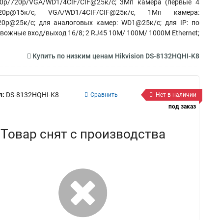
80p/720p/VGA/WD1/4CIF/CIF@25к/с; 3Мп камера (первые 4
720p@15к/с, VGA/WD1/4CIF/CIF@25к/с, 1Мп камера:
20p@25к/с; для аналоговых камер: WD1@25к/с; для IP: по
евожные вход/выход 16/8; 2 RJ45 10M/ 100M/ 1000М Ethernet;
Купить по низким ценам Hikvision DS-8132HQHI-K8
л:
DS-8132HQHI-K8
Сравнить
Нет в наличии
под заказ
Товар снят с производства