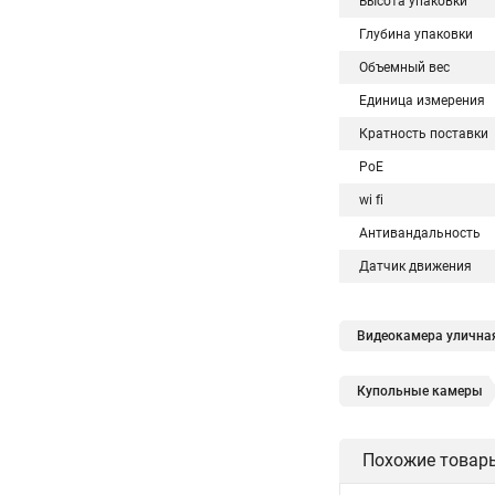
Высота упаковки
Глубина упаковки
Объемный вес
Единица измерения
Кратность поставки
PoE
wi fi
Антивандальность
Датчик движения
Видеокамера уличная
Купольные камеры
Hikvision поворотны
Похожие товар
Hikvision уличная