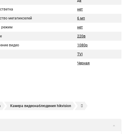
да
стветка
нет
ство мегапикселей
6 мп
 режим
нет
е
220в
ение видео
1080p
TVI
Черная
n
Камера видеонаблюдения hikvision
ера
Hikvision hd
Hikvision ds
Hikvision poe
nect
Видеонаблюдение
Ip видеокамеры
Poe камера