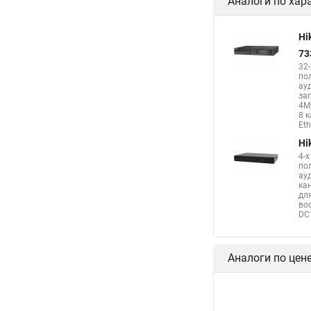
Аналоги по хар
Hi
73
32
по
ау
за
4М
8 
Eth
Hi
4-
по
ау
ка
дл
вос
DC1
Аналоги по цен