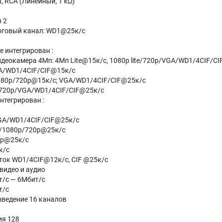
, RCA (Линейный, 1 kΩ)
 2
оговый канал: WD1@25к/с
е интегрирован :
деокамера 4Мп: 4Мп Lite@15к/с, 1080p lite/720p/VGA/WD1/4CIF/CI
A/WD1/4CIF/CIF@15к/с
080p/720p@15к/с; VGA/WD1/4CIF/CIF@25к/с
 720p/VGA/WD1/4CIF/CIF@25к/c
интегрирован :
/VGA/WD1/4CIF/CIF@25к/c
/1080p/720p@25к/с
0p@25к/с
к/с
ток WD1/4CIF@12к/с, CIF @25к/с
видео и аудио
т/с — 6Мбит/с
т/с
зведение 16 каналов
ия 128