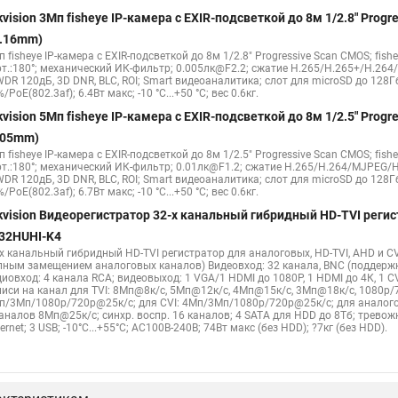
hikvision c
hikvision 4
Hikvision ds 2cd1148
hikvision ds 2cd
kvision 3Мп fisheye IP-камера c EXIR-подсветкой до 8м 1/2.8" Pro
Видеокамеры hikvision ds
Камера hiwatch ds Hikvision
Камера Hi
1.16mm)
 fisheye IP-камера c EXIR-подсветкой до 8м 1/2.8" Progressive Scan CMOS; fish
2cd2442fwd
Hikvision камера ds 2cd2023g0 i
Купольная камера
рт.:180°; механический ИК-фильтр; 0.005лк@F2.2; сжатие H.265/H.265+/H.26
WDR 120дБ, 3D DNR, BLC, ROI; Smart видеоаналитика; слот для microSD до 128Г
 камера
Hikvision купольная
Нikvision микрофон
Hikvision пов
/PoE(802.3af); 6.4Вт макс; -10 °C...+50 °C; вес 0.6кг.
kvision 5Мп fisheye IP-камера c EXIR-подсветкой до 8м 1/2.5" Pro
.05mm)
 fisheye IP-камера c EXIR-подсветкой до 8м 1/2.5" Progressive Scan CMOS; fish
рт.:180°; механический ИК-фильтр; 0.01лк@F1.2; сжатие H.265/H.264/MJPEG/H
WDR 120дБ, 3D DNR, BLC, ROI; Smart видеоаналитика; слот для microSD до 128Г
/PoE(802.3af); 6.7Вт макс; -10 °C...+50 °C; вес 0.6кг.
kvision Видеорегистратор 32-х канальный гибридный HD-TVI регис
32HUHI-K4
-х канальный гибридный HD-TVI регистратор для аналоговых, HD-TVI, AHD и CV
лным замещением аналоговых каналов) Видеовход: 32 канала, BNC (поддерж
диовход: 4 канала RCA; видеовыход: 1 VGA/1 HDMI до 1080Р, 1 HDMI до 4К, 1 
писи на канал для TVI: 8Мп@8к/с, 5Мп@12к/с, 4Мп@15к/с, 3Мп@18к/с, 1080p/
п/3Мп/1080p/720p@25к/с; для CVI: 4Мп/3Мп/1080p/720p@25к/с; для аналого
каналов 8Мп@25к/с; синхр. воспр. 16 каналов; 4 SATA для HDD до 8Тб; трево
ernet; 3 USB; -10°C...+55°C; АC100В-240В; 74Вт макс (без HDD); ?7кг (без HDD).