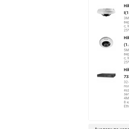
Hikvision 2cd2142fwd
Hi
Камера hikvision ds
I(
3Мп
Камера Hikvision ds 
ве
с; 
Hikvision поворотная
25%
Hi
(1
5Мп
ве
с; 
25%
Hi
73
32
по
ау
за
4М
8 
Eth