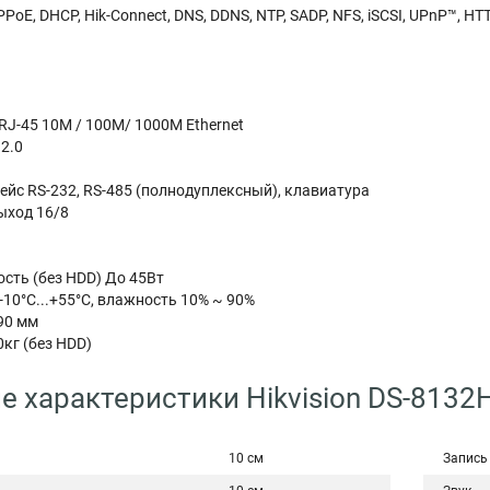
PoE, DHCP, Hik-Connect, DNS, DDNS, NTP, SADP, NFS, iSCSI, UPnP™, HT
RJ-45 10M / 100M/ 1000M Ethernet
2.0
йс RS-232, RS-485 (полнодуплексный), клавиатура
ыход 16/8
сть (без HDD) До 45Вт
-10°C...+55°C, влажность 10% ~ 90%
90 мм
0кг (без HDD)
е характеристики Hikvision DS-8132
10 см
Запись