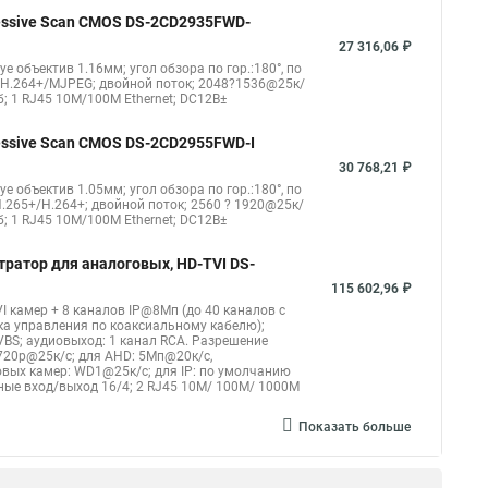
1148 i b
hikvision ds 2cd2042wd i
Видеокамера hikvision
gressive Scan CMOS DS-2CD2935FWD-
kvision ds 2ce16d8t
Видеокамера hikvision hiwatch
27 316,06 ₽
eye объектив 1.16мм; угол обзора по гор.:180°, по
Уличная камера
Hikvision ip camera
4/H.264+/MJPEG; двойной поток; 2048?1536@25к/
б; 1 RJ45 10M/100M Ethernet; DC12В±
оротная
Hikvision порты
gressive Scan CMOS DS-2CD2955FWD-I
30 768,21 ₽
eye объектив 1.05мм; угол обзора по гор.:180°, по
.265+/H.264+; двойной поток; 2560 ? 1920@25к/
б; 1 RJ45 10M/100M Ethernet; DC12В±
тратор для аналоговых, HD-TVI DS-
115 602,96 ₽
I камер + 8 каналов IP@8Мп (до 40 каналов с
ка управления по коаксиальному кабелю);
CVBS; аудиовыход: 1 канал RCA. Разрешение
720p@25к/с; для AHD: 5Мп@20к/с,
вых камер: WD1@25к/с; для IP: по умолчанию
жные вход/выход 16/4; 2 RJ45 10M/ 100M/ 1000М
Показать больше