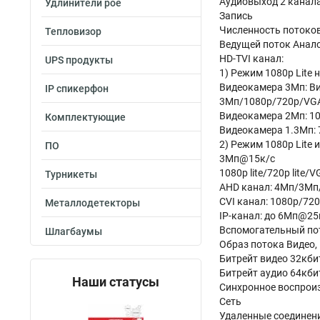
Аудиовыход 2 канала
Удлинители poe
Запись
Численность потоков
Тепловизор
Ведущей поток Анал
HD-TVI канал:
UPS продукты
1) Режим 1080p Lite н
Видеокамера 3Мп: Ви
IP спикерфон
3Мп/1080p/720p/VG
Видеокамера 2Мп: 1
Комплектующие
Видеокамера 1.3Мп:
2) Режим 1080p Lite 
ПО
3Мп@15к/c
1080p lite/720p lite
Турникеты
AHD канал: 4Мп/3Мп
CVI канал: 1080p/72
Металлодетекторы
IP-канал: до 6Mп@25
Вспомогательный по
Шлагбаумы
Образ потока Видео, 
Битрейт видео 32кби
Битрейт аудио 64кби
Наши статусы
Синхронное воспрои
Сеть
Удаленные соединен