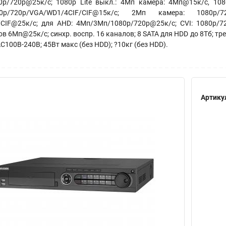
0p/720p@25к/с; 1080p Lite выкл.: 4Мп камера: 4Мп@15к/с, 10
0p/720p/VGA/WD1/4CIF/CIF@15к/с; 2Мп камера: 1080p/
CIF@25к/c; для AHD: 4Мп/3Мп/1080p/720p@25к/с; CVI: 1080p/7
в 6Мп@25к/с; синхр. воспр. 16 каналов; 8 SATA для HDD до 8Тб; тр
 АC100В-240В; 45Вт макс (без HDD); ?10кг (без HDD).
Артику