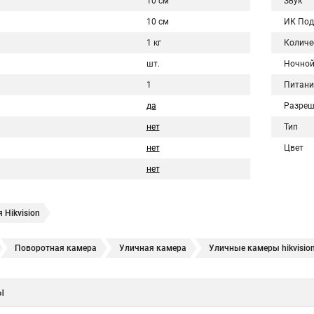
10 см
Звук
10 см
ИК Под
1 кг
Количе
шт.
Ночной
1
Питани
да
Разреш
нет
Тип
нет
Цвет
нет
 Hikvision
Поворотная камера
Уличная камера
Уличные камеры hikvisio
е камеры
Hikvision ip
Hikvision купить
Hikvision уличная ip кам
ы
Hikvision 2 8 mm
Hikvision camera
Hikvision 2cd1148 i b
Hik con