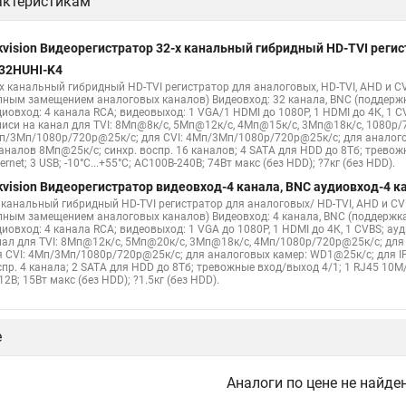
актеристикам
kvision Видеорегистратор 32-х канальный гибридный HD-TVI регис
32HUHI-K4
-х канальный гибридный HD-TVI регистратор для аналоговых, HD-TVI, AHD и CV
лным замещением аналоговых каналов) Видеовход: 32 канала, BNC (поддерж
диовход: 4 канала RCA; видеовыход: 1 VGA/1 HDMI до 1080Р, 1 HDMI до 4К, 1 
писи на канал для TVI: 8Мп@8к/с, 5Мп@12к/с, 4Мп@15к/с, 3Мп@18к/с, 1080p/
п/3Мп/1080p/720p@25к/с; для CVI: 4Мп/3Мп/1080p/720p@25к/с; для аналого
каналов 8Мп@25к/с; синхр. воспр. 16 каналов; 4 SATA для HDD до 8Тб; трево
ernet; 3 USB; -10°C...+55°C; АC100В-240В; 74Вт макс (без HDD); ?7кг (без HDD).
kvision Видеорегистратор видеовход-4 канала, BNC аудиовход-4 
х канальный гибридный HD-TVI регистратор для аналоговых/ HD-TVI, AHD и CVI
лным замещением аналоговых каналов) Видеовход: 4 канала, BNC (поддержка
диовход: 4 канала RCA; видеовыход: 1 VGA до 1080Р, 1 HDMI до 4К, 1 CVBS; а
нал для TVI: 8Мп@12к/с, 5Мп@20к/с, 3Мп@18к/с, 4Мп/1080p/720p@25к/с; дл
я CVI: 4Мп/3Мп/1080p/720p@25к/с; для аналоговых камер: WD1@25к/с; для IP
пр. 4 канала; 2 SATA для HDD до 8Тб; тревожные вход/выход 4/1; 1 RJ45 10M/ 
2В; 15Вт макс (без HDD); ?1.5кг (без HDD).
е
Аналоги по цене не найде