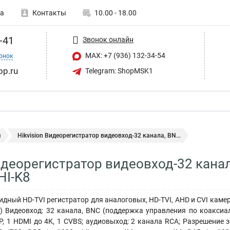
а
Контакты
10.00 - 18.00
-41
Звонок онлайн
MAX: +7 (936) 132-34-54
онок
op.ru
Telegram: ShopMSK1
ы
Hikvision Видеорегистратор видеовход-32 канала, BN...
Видеорегистратор видеовход-32 кана
HI-K8
идный HD-TVI регистратор для аналоговых, HD-TVI, AHD и CVI кам
) Видеовход: 32 канала, BNC (поддержка управления по коаксиал
, 1 HDMI до 4К, 1 CVBS; аудиовыход: 2 канала RCA; Разрешение за