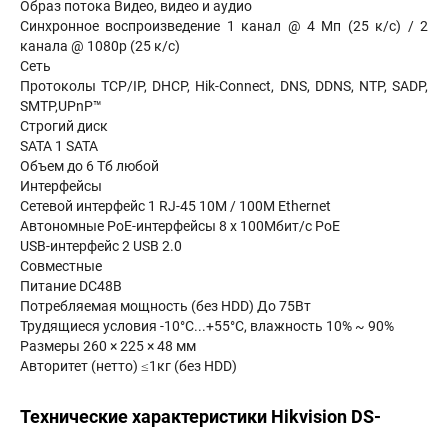
Образ потока Видео, видео и аудио
Синхронное воспроизведение 1 канал @ 4 Мп (25 к/с) / 2
канала @ 1080р (25 к/с)
Сеть
Протоколы TCP/IP, DHCP, Hik-Connect, DNS, DDNS, NTP, SADP,
SMTP,UPnP™
Строгий диск
SATA 1 SATA
Объем до 6 Тб любой
Интерфейсы
Сетевой интерфейс 1 RJ-45 10M / 100M Ethernet
Автономные PoE-интерфейсы 8 x 100Мбит/с PoE
USB-интерфейс 2 USB 2.0
Совместные
Питание DC48В
Потребляемая мощность (без HDD) До 75Вт
Трудящиеся условия -10°C...+55°C, влажность 10% ~ 90%
Размеры 260 × 225 × 48 мм
Авторитет (нетто) ≤1кг (без HDD)
Технические характеристики Hikvision DS-