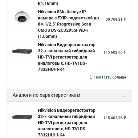
I(1.16mm)
Hikvision ds
Hikvision poe
Hikvision уличная
Hikvision 5Мп fisheye IP-
Hikvision 2 8 mm
Hikvision camera
Hikvision 2cd1148 i b
камера c EXIR-подсветкой до
30 768,21 ₽
8м 1/2.5" Progressive Scan
Hik connect
Видеонаблюдение
Ip видеокамеры
CMOS DS-2CD2955FWD-I
Poe камера
Hikvision 2cd2142fwd
hikvision c
(1.05mm)
Hikvision Видеорегистратор
hikvision 4
Hikvision ds 2cd1148
hikvision ds 2cd1148 i b
32-х канальный гибридный
115 602,96 ₽
hikvision ds 2cd2042wd i
Видеокамера hikvision
HD-TVI регистратор для
аналоговых, HD-TVI DS-
Камера hikvision ds
Видеокамеры hikvision ds
7332HUHI-K4
Камера hiwatch ds Hikvision
Камера Hikvision ds 2ce16d8t
Показать больше
Видеокамера hikvision hiwatch
Аналоги по характеристикам
Камера Hikvision ds 2cd2442fwd
Hikvision камера ds 2cd2023g0 i
Купольная камера
Hikvision Видеорегистратор
32-х канальный гибридный
Уличная камера
Hikvision ip camera
115 602,96 ₽
HD-TVI регистратор для
Hikvision поворотная камера
Hikvision купольная
аналоговых, HD-TVI DS-
7332HUHI-K4
Нikvision микрофон
Hikvision поворотная