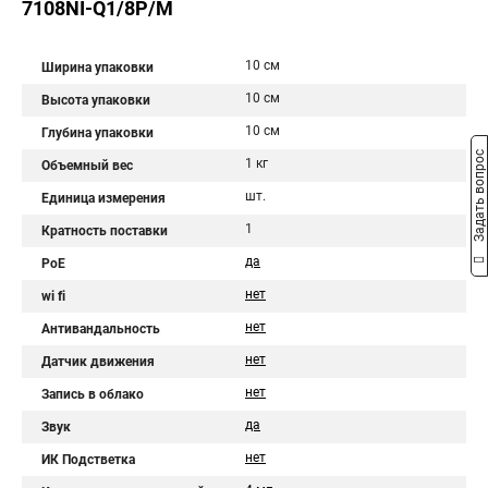
7108NI-Q1/8P/M
10 см
Ширина упаковки
10 см
Высота упаковки
10 см
Глубина упаковки
Задать вопрос
1 кг
Объемный вес
шт.
Единица измерения
1
Кратность поставки
да
PoE
нет
wi fi
нет
Антивандальность
нет
Датчик движения
нет
Запись в облако
да
Звук
нет
ИК Подстветка