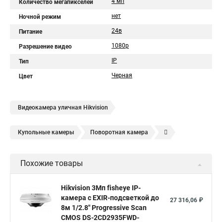
4 мп
Количество мегапикселей
нет
Ночной режим
24в
Питание
1080p
Разрешение видео
IP
Тип
Черная
Цвет
Видеокамера уличная Hikvision
Купольные камеры
Поворотная камера
Уличная камера
Уличные камеры hikvision
Похожие товары
Камера видеонаблюдения hikvision
Hikvision поворотные камеры
Hikvision ip
Hikvision 3Мп fisheye IP-
камера c EXIR-подсветкой до
Hikvision купить
Hikvision уличная ip камера
27 316,06 ₽
8м 1/2.8" Progressive Scan
Hikvision hd
CMOS DS-2CD2935FWD-