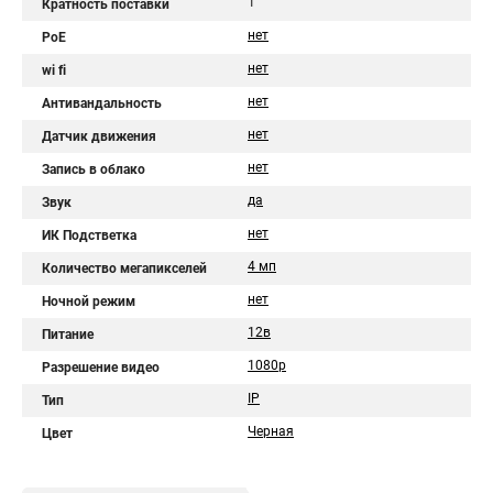
1
Кратность поставки
нет
PoE
нет
wi fi
нет
Антивандальность
нет
Датчик движения
нет
Запись в облако
да
Звук
нет
ИК Подстветка
4 мп
Количество мегапикселей
нет
Ночной режим
12в
Питание
1080p
Разрешение видео
IP
Тип
Черная
Цвет