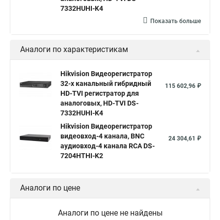
Камера hikvision ds
Видеокамеры hikvision ds
7332HUHI-K4
Камера hiwatch ds Hikvision
Камера Hikvision ds 2ce16d8t
Показать больше
Видеокамера hikvision hiwatch
Аналоги по характеристикам
Камера Hikvision ds 2cd2442fwd
Hikvision камера ds 2cd2023g0 i
Купольная камера
Hikvision Видеорегистратор
32-х канальный гибридный
Уличная камера
Hikvision ip camera
115 602,96 ₽
HD-TVI регистратор для
Hikvision поворотная камера
Hikvision купольная
аналоговых, HD-TVI DS-
7332HUHI-K4
Нikvision микрофон
Hikvision поворотная
Hikvision Видеорегистратор
Hikvision порты
видеовход-4 канала, BNC
24 304,61 ₽
аудиовход-4 канала RCA DS-
7204HTHI-K2
Аналоги по цене
Аналоги по цене не найдены