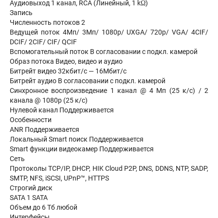
Аудиовыход 1 канал, RCA (Линейный, 1 kΩ)
Запись
Численность потоков 2
Ведущей поток 4Мп/ 3Мп/ 1080p/ UXGA/ 720p/ VGA/ 4CIF/
DCIF/ 2CIF/ CIF/ QCIF
Вспомогательный поток В согласовании с подкл. камерой
Образ потока Видео, видео и аудио
Битрейт видео 32кбит/с — 16Мбит/с
Битрейт аудио В согласовании с подкл. камерой
Синхронное воспроизведение 1 канал @ 4 Мп (25 к/с) / 2
канала @ 1080р (25 к/с)
Нулевой канал Поддерживается
Особенности
ANR Поддерживается
Локальный Smart поиск Поддерживается
Smart функции видеокамер Поддерживается
Сеть
Протоколы TCP/IP, DHCP, HIK Cloud P2P, DNS, DDNS, NTP, SADP,
SMTP, NFS, iSCSI, UPnP™, HTTPS
Строгий диск
SATA 1 SATA
Объем до 6 Тб любой
Интерфейсы