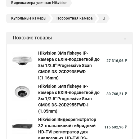
Видеокамера уличная Hikvision
Купольные камеры
Поворотная камера
Уличная камера
Уличные камеры hikvision
Похожие товары
Камера видеонаблюдения hikvision
Hikvision поворотные камеры
Hikvision ip
Hikvision 3Мп fisheye IP-
камера c EXIR-подсветкой до
Hikvision купить
Hikvision уличная ip камера
27 316,06 ₽
8м 1/2.8" Progressive Scan
Hikvision hd
CMOS DS-2CD2935FWD-
I(1.16mm)
Hikvision ds
Hikvision poe
Hikvision уличная
Hikvision 5Мп fisheye IP-
Hikvision 2 8 mm
Hikvision camera
Hikvision 2cd1148 i b
камера c EXIR-подсветкой до
30 768,21 ₽
8м 1/2.5" Progressive Scan
Hik connect
Видеонаблюдение
Ip видеокамеры
CMOS DS-2CD2955FWD-I
Poe камера
Hikvision 2cd2142fwd
hikvision c
(1.05mm)
Hikvision Видеорегистратор
hikvision 4
Hikvision ds 2cd1148
hikvision ds 2cd1148 i b
32-х канальный гибридный
115 602,96 ₽
hikvision ds 2cd2042wd i
Видеокамера hikvision
HD-TVI регистратор для
аналоговых, HD-TVI DS-