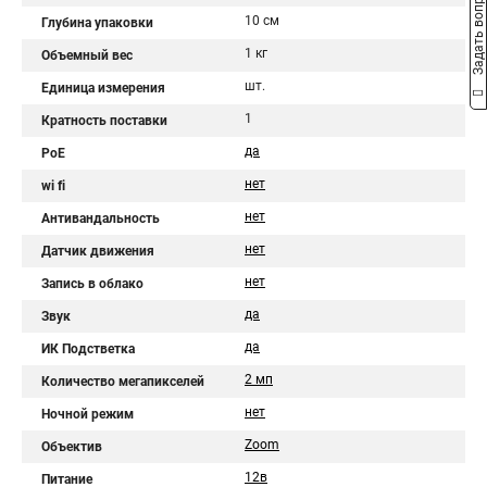
Задать вопрос
10 см
Глубина упаковки
1 кг
Объемный вес
шт.
Единица измерения
1
Кратность поставки
да
PoE
нет
wi fi
нет
Антивандальность
нет
Датчик движения
нет
Запись в облако
да
Звук
да
ИК Подстветка
2 мп
Количество мегапикселей
нет
Ночной режим
Zoom
Объектив
12в
Питание