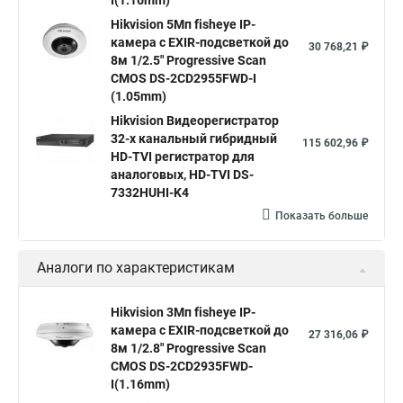
I(1.16mm)
Hikvision ds
Hikvision poe
Hikvision уличная
Hikvision 5Мп fisheye IP-
Hikvision 2 8 mm
Hikvision camera
Hikvision 2cd1148 i b
камера c EXIR-подсветкой до
30 768,21 ₽
8м 1/2.5" Progressive Scan
Hik connect
Видеонаблюдение
Ip видеокамеры
CMOS DS-2CD2955FWD-I
Poe камера
Hikvision 2cd2142fwd
hikvision c
(1.05mm)
Hikvision Видеорегистратор
hikvision 4
Hikvision ds 2cd1148
hikvision ds 2cd1148 i b
32-х канальный гибридный
115 602,96 ₽
hikvision ds 2cd2042wd i
Видеокамера hikvision
HD-TVI регистратор для
аналоговых, HD-TVI DS-
Камера hikvision ds
Видеокамеры hikvision ds
7332HUHI-K4
Камера hiwatch ds Hikvision
Камера Hikvision ds 2ce16d8t
Показать больше
Видеокамера hikvision hiwatch
Аналоги по характеристикам
Камера Hikvision ds 2cd2442fwd
Hikvision камера ds 2cd2023g0 i
Купольная камера
Hikvision 3Мп fisheye IP-
камера c EXIR-подсветкой до
Уличная камера
Hikvision ip camera
27 316,06 ₽
8м 1/2.8" Progressive Scan
Hikvision поворотная камера
Hikvision купольная
CMOS DS-2CD2935FWD-
I(1.16mm)
Нikvision микрофон
Hikvision поворотная