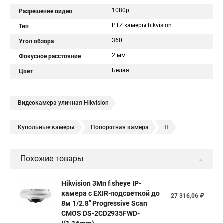
1080p
Разрешение видео
PTZ камеры hikvision
Тип
360
Угол обзора
2 мм
Фокусное расстояние
Белая
Цвет
Видеокамера уличная Hikvision
Купольные камеры
Поворотная камера
Уличная камера
Уличные камеры hikvision
Похожие товары
Камера видеонаблюдения hikvision
Hikvision поворотные камеры
Hikvision ip
Hikvision 3Мп fisheye IP-
камера c EXIR-подсветкой до
Hikvision купить
Hikvision уличная ip камера
27 316,06 ₽
8м 1/2.8" Progressive Scan
Hikvision hd
CMOS DS-2CD2935FWD-