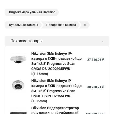
Видеокамера уличная Hikvision
Купольные камеры
Поворотная камера
Уличная камера
Уличные камеры hikvision
Похожие товары
Камера видеонаблюдения hikvision
Hikvision поворотные камеры
Hikvision ip
Hikvision 3Мп fisheye IP-
камера c EXIR-подсветкой до
Hikvision купить
Hikvision уличная ip камера
27 316,06 ₽
8м 1/2.8" Progressive Scan
Hikvision hd
CMOS DS-2CD2935FWD-
I(1.16mm)
Hikvision ds
Hikvision poe
Hikvision уличная
Hikvision 5Мп fisheye IP-
Hikvision 2 8 mm
Hikvision camera
Hikvision 2cd1148 i b
камера c EXIR-подсветкой до
30 768,21 ₽
8м 1/2.5" Progressive Scan
Hik connect
Видеонаблюдение
Ip видеокамеры
CMOS DS-2CD2955FWD-I
Poe камера
Hikvision 2cd2142fwd
hikvision c
(1.05mm)
Hikvision Видеорегистратор
hikvision 4
Hikvision ds 2cd1148
hikvision ds 2cd1148 i b
32-х канальный гибридный