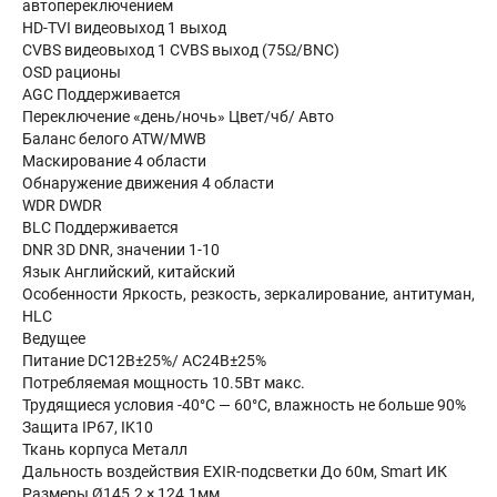
автопереключением
HD-TVI видеовыход 1 выход
CVBS видеовыход 1 CVBS выход (75Ω/BNC)
OSD рационы
AGC Поддерживается
Переключение «день/ночь» Цвет/чб/ Авто
Баланс белого ATW/MWB
Маскирование 4 области
Обнаружение движения 4 области
WDR DWDR
BLC Поддерживается
DNR 3D DNR, значении 1-10
Язык Английский, китайский
Особенности Яркость, резкость, зеркалирование, антитуман,
HLC
Ведущее
Питание DC12В±25%/ AC24В±25%
Потребляемая мощность 10.5Вт макс.
Трудящиеся условия -40°С — 60°С, влажность не больше 90%
Защита IP67, IK10
Ткань корпуса Металл
Дальность воздействия EXIR-подсветки До 60м, Smart ИК
Размеры Ø145.2 × 124.1мм