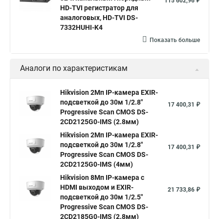
115 602,96 ₽
hikvision ds 2cd2042wd i
Видеокамера hikvision
HD-TVI регистратор для
аналоговых, HD-TVI DS-
Камера hikvision ds
Видеокамеры hikvision ds
7332HUHI-K4
Камера hiwatch ds Hikvision
Камера Hikvision ds 2ce16d8t
Показать больше
Видеокамера hikvision hiwatch
Аналоги по характеристикам
Камера Hikvision ds 2cd2442fwd
Hikvision камера ds 2cd2023g0 i
Купольная камера
Hikvision 2Мп IP-камера EXIR-
подсветкой до 30м 1/2.8"
Уличная камера
Hikvision ip camera
17 400,31 ₽
Progressive Scan CMOS DS-
Hikvision поворотная камера
Hikvision купольная
2CD2125G0-IMS (2.8мм)
Hikvision 2Мп IP-камера EXIR-
Нikvision микрофон
Hikvision поворотная
подсветкой до 30м 1/2.8"
17 400,31 ₽
Hikvision порты
Progressive Scan CMOS DS-
2CD2125G0-IMS (4мм)
Hikvision 8Мп IP-камера с
HDMI выходом и EXIR-
21 733,86 ₽
подсветкой до 30м 1/2.5"
Progressive Scan CMOS DS-
2CD2185G0-IMS (2.8мм)