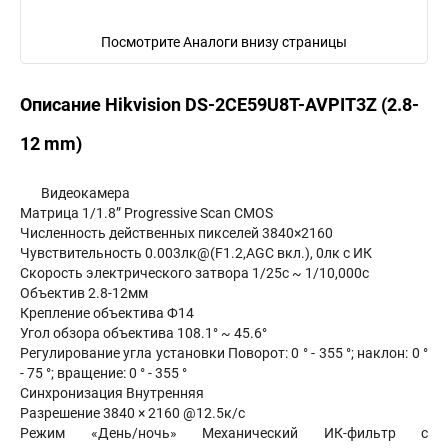
Посмотрите Аналоги внизу страницы
Описание Hikvision DS-2CE59U8T-AVPIT3Z (2.8-
12 mm)
Видеокамера
Матрица 1/1.8” Progressive Scan CMOS
Численность действенных пикселей 3840×2160
Чувствительность 0.003лк@(F1.2,AGC вкл.), 0лк с ИК
Скорость электрического затвора 1/25с ~ 1/10,000с
Объектив 2.8-12мм
Крепление объектива Ф14
Угол обзора объектива 108.1° ~ 45.6°
Регулирование угла установки Поворот: 0 ° - 355 °; наклон: 0 °
- 75 °; вращение: 0 ° - 355 °
Синхронизация Внутренняя
Разрешение 3840 × 2160 @12.5к/с
Режим «День/ночь» Механический ИК-фильтр с