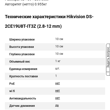
Авторитет (нетто) 0.955кг
Технические характеристики Hikvision DS-
2CE19U8T-IT3Z (2.8-12 mm)
10 см
Ширина упаковки
10 см
Высота упаковки
Задать вопрос
10 см
Глубина упаковки
1 кг
Объемный вес
шт.
Единица измерения
1
Кратность поставки
нет
PoE
нет
wi fi
нет
Антивандальность
да
Датчик движения