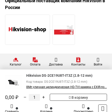
Официальный поставщик компании
Hikvision
в
России
Каталог
Оплата
Доставка
Контакты
Войти
Hikvision DS-2CE19U8T-IT3Z (2.8-12 mm)
Код товара: DS-2CE19U8T-IT3Z (2.8-12 mm)
8Мп уличная цилиндрическая HD-TVI камера с EXIR-по...
0,00 ₽
–
+
В корзину
0
0
1
Сравнить
Корзина
Просмотрено