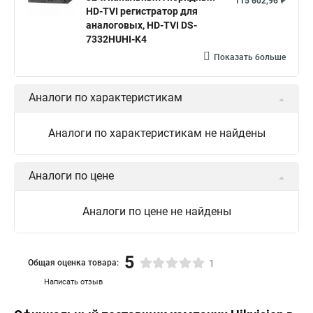
115 602,96 ₽
hikvision ds 2cd2042wd i
Видеокамера hikvision
HD-TVI регистратор для
аналоговых, HD-TVI DS-
Камера hikvision ds
Видеокамеры hikvision ds
7332HUHI-K4
Камера hiwatch ds Hikvision
Камера Hikvision ds 2ce16d8t
Показать больше
Видеокамера hikvision hiwatch
Аналоги по характеристикам
Камера Hikvision ds 2cd2442fwd
Hikvision камера ds 2cd2023g0 i
Купольная камера
Аналоги по характеристикам не найдены
Уличная камера
Hikvision ip camera
Hikvision поворотная камера
Hikvision купольная
Аналоги по цене
Нikvision микрофон
Hikvision поворотная
Аналоги по цене не найдены
Hikvision порты
5
Общая оценка товара:
1
Написать отзыв