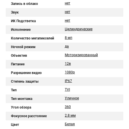
нет
Запись в облако
нет
Звук
нет
ИК Подстветка
Цилиндрические
Исполнение
8 мп
Количество мегапикселей
да
Ночной режим
Моторизированный
Объектив
12в
Питание
1080p
Разрешение видео
IP67
Степень защиты
TVI
Тип
Уличное
Тип монтажа
360
Угол обзора
2.8 мм
Фокусное расстояние
Белая
Цвет