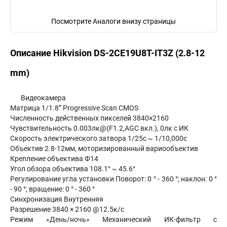
Посмотрите Аналоги внизу страницы
Описание Hikvision DS-2CE19U8T-IT3Z (2.8-12
mm)
Видеокамера
Матрица 1/1.8” Progressive Scan CMOS
Численность действенных пикселей 3840×2160
Чувствительность 0.003лк@(F1.2,AGC вкл.), 0лк с ИК
Скорость электрического затвора 1/25с ~ 1/10,000с
Объектив 2.8-12мм, моторизированный вариообъектив
Крепление объектива Ф14
Угол обзора объектива 108.1° ~ 45.6°
Регулирование угла установки Поворот: 0 ° - 360 °; наклон: 0 °
- 90 °; вращение: 0 ° - 360 °
Синхронизация Внутренняя
Разрешение 3840 × 2160 @12.5к/с
Режим «День/ночь» Механический ИК-фильтр с