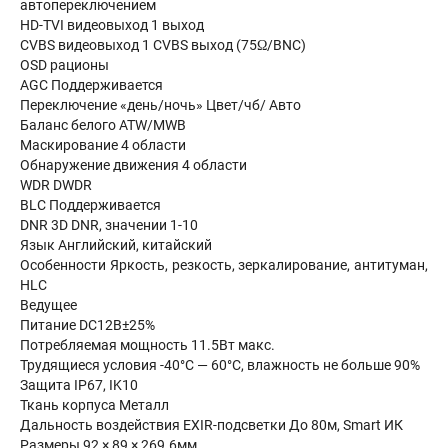
автопереключением
HD-TVI видеовыход 1 выход
CVBS видеовыход 1 CVBS выход (75Ω/BNC)
OSD рационы
AGC Поддерживается
Переключение «день/ночь» Цвет/чб/ Авто
Баланс белого ATW/MWB
Маскирование 4 области
Обнаружение движения 4 области
WDR DWDR
BLC Поддерживается
DNR 3D DNR, значении 1-10
Язык Английский, китайский
Особенности Яркость, резкость, зеркалирование, антитуман,
HLC
Ведущее
Питание DC12В±25%
Потребляемая мощность 11.5Вт макс.
Трудящиеся условия -40°С — 60°С, влажность не больше 90%
Защита IP67, IK10
Ткань корпуса Металл
Дальность воздействия EXIR-подсветки До 80м, Smart ИК
Размеры 92 × 89 × 269.6мм