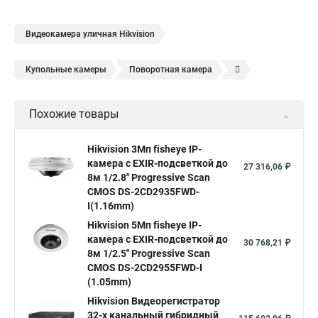
Видеокамера уличная Hikvision
Купольные камеры
Поворотная камера
Уличная камера
Уличные камеры hikvision
Похожие товары
Камера видеонаблюдения hikvision
Hikvision поворотные камеры
Hikvision ip
Hikvision 3Мп fisheye IP-
камера c EXIR-подсветкой до
Hikvision купить
Hikvision уличная ip камера
27 316,06 ₽
8м 1/2.8" Progressive Scan
Hikvision hd
CMOS DS-2CD2935FWD-
I(1.16mm)
Hikvision ds
Hikvision poe
Hikvision уличная
Hikvision 5Мп fisheye IP-
Hikvision 2 8 mm
Hikvision camera
Hikvision 2cd1148 i b
камера c EXIR-подсветкой до
30 768,21 ₽
8м 1/2.5" Progressive Scan
Hik connect
Видеонаблюдение
Ip видеокамеры
CMOS DS-2CD2955FWD-I
Poe камера
Hikvision 2cd2142fwd
hikvision c
(1.05mm)
Hikvision Видеорегистратор
hikvision 4
Hikvision ds 2cd1148
hikvision ds 2cd1148 i b
32-х канальный гибридный