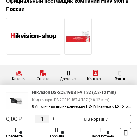
Официальный поставщик компании
Hikvision
в
России
Каталог
Оплата
Доставка
Контакты
Войти
Hikvision DS-2CE19U8T-AIT3Z (2.8-12 mm)
Код товара: DS-2CE19U8T-AIT3Z (2.8-12 mm)
8Мп уличная цилиндрическая HD-TVI камера с EXIR-по...
0,00 ₽
–
+
В корзину
0
0
1
Сравнить
Корзина
Просмотрено