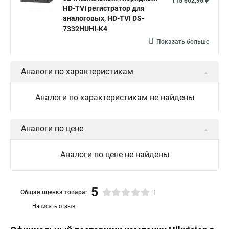
115 602,96 ₽
hikvision ds 2cd2042wd i
Видеокамера hikvision
HD-TVI регистратор для
аналоговых, HD-TVI DS-
Камера hikvision ds
Видеокамеры hikvision ds
7332HUHI-K4
Камера hiwatch ds Hikvision
Камера Hikvision ds 2ce16d8t
Показать больше
Видеокамера hikvision hiwatch
Аналоги по характеристикам
Камера Hikvision ds 2cd2442fwd
Hikvision камера ds 2cd2023g0 i
Купольная камера
Аналоги по характеристикам не найдены
Уличная камера
Hikvision ip camera
Hikvision поворотная камера
Hikvision купольная
Аналоги по цене
Нikvision микрофон
Hikvision поворотная
Аналоги по цене не найдены
Hikvision порты
5
Общая оценка товара:
1
Написать отзыв