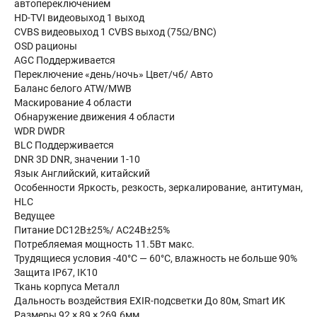
автопереключением
HD-TVI видеовыход 1 выход
CVBS видеовыход 1 CVBS выход (75Ω/BNC)
OSD рационы
AGC Поддерживается
Переключение «день/ночь» Цвет/чб/ Авто
Баланс белого ATW/MWB
Маскирование 4 области
Обнаружение движения 4 области
WDR DWDR
BLC Поддерживается
DNR 3D DNR, значении 1-10
Язык Английский, китайский
Особенности Яркость, резкость, зеркалирование, антитуман,
HLC
Ведущее
Питание DC12В±25%/ AC24В±25%
Потребляемая мощность 11.5Вт макс.
Трудящиеся условия -40°С — 60°С, влажность не больше 90%
Защита IP67, IK10
Ткань корпуса Металл
Дальность воздействия EXIR-подсветки До 80м, Smart ИК
Размеры 92 × 89 × 269.6мм