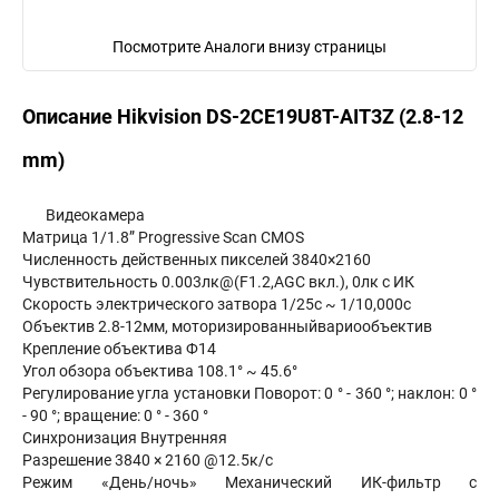
Посмотрите Аналоги внизу страницы
Описание Hikvision DS-2CE19U8T-AIT3Z (2.8-12
mm)
Видеокамера
Матрица 1/1.8” Progressive Scan CMOS
Численность действенных пикселей 3840×2160
Чувствительность 0.003лк@(F1.2,AGC вкл.), 0лк с ИК
Скорость электрического затвора 1/25с ~ 1/10,000с
Объектив 2.8-12мм, моторизированныйвариообъектив
Крепление объектива Ф14
Угол обзора объектива 108.1° ~ 45.6°
Регулирование угла установки Поворот: 0 ° - 360 °; наклон: 0 °
- 90 °; вращение: 0 ° - 360 °
Синхронизация Внутренняя
Разрешение 3840 × 2160 @12.5к/с
Режим «День/ночь» Механический ИК-фильтр с