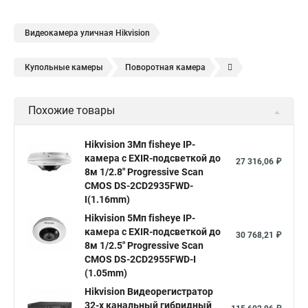
Видеокамера уличная Hikvision
Купольные камеры
Поворотная камера
Уличная камера
Уличные камеры hikvision
Похожие товары
Камера видеонаблюдения hikvision
Hikvision поворотные камеры
Hikvision ip
Hikvision 3Мп fisheye IP-
камера c EXIR-подсветкой до
Hikvision купить
Hikvision уличная ip камера
27 316,06 ₽
8м 1/2.8" Progressive Scan
Hikvision hd
CMOS DS-2CD2935FWD-
I(1.16mm)
Hikvision ds
Hikvision poe
Hikvision уличная
Hikvision 5Мп fisheye IP-
Hikvision 2 8 mm
Hikvision camera
Hikvision 2cd1148 i b
камера c EXIR-подсветкой до
30 768,21 ₽
8м 1/2.5" Progressive Scan
Hik connect
Видеонаблюдение
Ip видеокамеры
CMOS DS-2CD2955FWD-I
Poe камера
Hikvision 2cd2142fwd
hikvision c
(1.05mm)
Hikvision Видеорегистратор
hikvision 4
Hikvision ds 2cd1148
hikvision ds 2cd1148 i b
32-х канальный гибридный