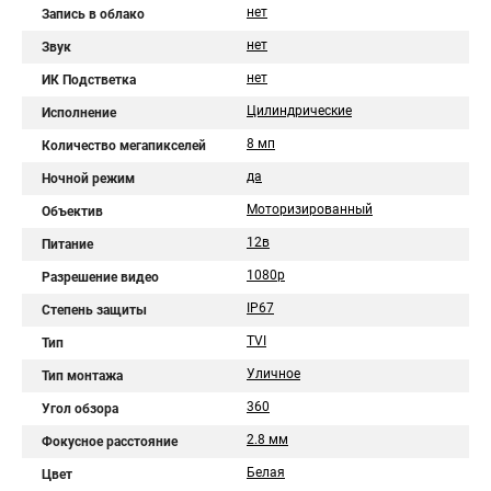
нет
Запись в облако
нет
Звук
нет
ИК Подстветка
Цилиндрические
Исполнение
8 мп
Количество мегапикселей
да
Ночной режим
Моторизированный
Объектив
12в
Питание
1080p
Разрешение видео
IP67
Степень защиты
TVI
Тип
Уличное
Тип монтажа
360
Угол обзора
2.8 мм
Фокусное расстояние
Белая
Цвет