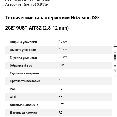
Авторитет (нетто) 0.955кг
Технические характеристики Hikvision DS-
2CE19U8T-AIT3Z (2.8-12 mm)
10 см
Ширина упаковки
10 см
Высота упаковки
Задать вопрос
10 см
Глубина упаковки
1 кг
Объемный вес
шт.
Единица измерения
1
Кратность поставки
нет
PoE
нет
wi fi
нет
Антивандальность
да
Датчик движения