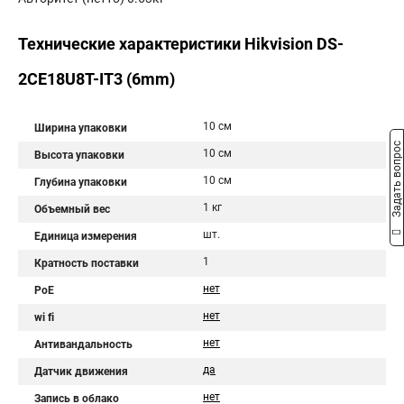
Технические характеристики Hikvision DS-
2CE18U8T-IT3 (6mm)
10 см
Ширина упаковки
Задать вопрос
10 см
Высота упаковки
10 см
Глубина упаковки
1 кг
Объемный вес
шт.
Единица измерения
1
Кратность поставки
нет
PoE
нет
wi fi
нет
Антивандальность
да
Датчик движения
нет
Запись в облако