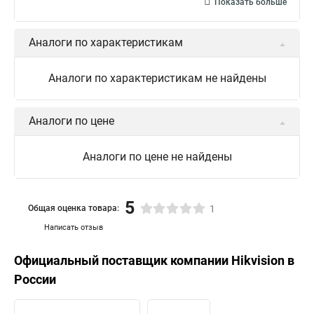
Камера hiwatch ds Hikvision
Камера Hikvision ds 2ce16d8t
Показать больше
Видеокамера hikvision hiwatch
Аналоги по характеристикам
Камера Hikvision ds 2cd2442fwd
Hikvision камера ds 2cd2023g0 i
Купольная камера
Аналоги по характеристикам не найдены
Уличная камера
Hikvision ip camera
Hikvision поворотная камера
Hikvision купольная
Аналоги по цене
Нikvision микрофон
Hikvision поворотная
Аналоги по цене не найдены
Hikvision порты
5
Общая оценка товара:
1
Написать отзыв
Официальный поставщик компании
Hikvision
в
России