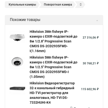
Купольные камеры
Поворотная камера
Уличная камера
Уличные камеры hikvision
Похожие товары
Камера видеонаблюдения hikvision
Hikvision поворотные камеры
Hikvision ip
Hikvision 3Мп fisheye IP-
камера c EXIR-подсветкой до
Hikvision купить
Hikvision уличная ip камера
27 316,06 ₽
8м 1/2.8" Progressive Scan
Hikvision hd
CMOS DS-2CD2935FWD-
I(1.16mm)
Hikvision ds
Hikvision poe
Hikvision уличная
Hikvision 5Мп fisheye IP-
Hikvision 2 8 mm
Hikvision camera
Hikvision 2cd1148 i b
камера c EXIR-подсветкой до
30 768,21 ₽
8м 1/2.5" Progressive Scan
Hik connect
Видеонаблюдение
Ip видеокамеры
CMOS DS-2CD2955FWD-I
Poe камера
Hikvision 2cd2142fwd
hikvision c
(1.05mm)
Hikvision Видеорегистратор
hikvision 4
Hikvision ds 2cd1148
hikvision ds 2cd1148 i b
32-х канальный гибридный
115 602,96 ₽
hikvision ds 2cd2042wd i
Видеокамера hikvision
HD-TVI регистратор для
аналоговых, HD-TVI DS-
Камера hikvision ds
Видеокамеры hikvision ds
7332HUHI-K4