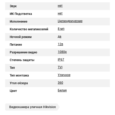
нет
Звук
нет
ИК Подстветка
Цилиндрические
Исполнение
8 мп
Количество мегапикселей
да
Ночной режим
12в
Питание
1080p
Разрешение видео
IP67
Степень защиты
TVI
Тип
Уличное
Тип монтажа
360
Угол обзора
Белая
Цвет
Видеокамера уличная Hikvision