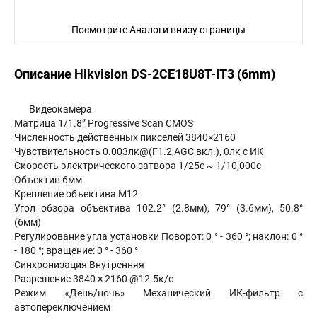
Посмотрите Аналоги внизу страницы
Описание Hikvision DS-2CE18U8T-IT3 (6mm)
Видеокамера
Матрица 1/1.8” Progressive Scan CMOS
Численность действенных пикселей 3840×2160
Чувствительность 0.003лк@(F1.2,AGC вкл.), 0лк с ИК
Скорость электрического затвора 1/25с ~ 1/10,000с
Объектив 6мм
Крепление объектива М12
Угол обзора объектива 102.2° (2.8мм), 79° (3.6мм), 50.8°
(6мм)
Регулирование угла установки Поворот: 0 ° - 360 °; наклон: 0 °
- 180 °; вращение: 0 ° - 360 °
Синхронизация Внутренняя
Разрешение 3840 × 2160 @12.5к/с
Режим «День/ночь» Механический ИК-фильтр с
автопереключением