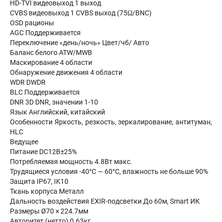
HD-TVI видеовыход 1 выход
CVBS видеовыход 1 CVBS выход (75Ω/BNC)
OSD рационы
AGC Поддерживается
Переключение «день/ночь» Цвет/чб/ Авто
Баланс белого ATW/MWB
Маскирование 4 области
Обнаружение движения 4 области
WDR DWDR
BLC Поддерживается
DNR 3D DNR, значении 1-10
Язык Английский, китайский
Особенности Яркость, резкость, зеркалирование, антитуман,
HLC
Ведущее
Питание DC12В±25%
Потребляемая мощность 4.8Вт макс.
Трудящиеся условия -40°С — 60°С, влажность не больше 90%
Защита IP67, IK10
Ткань корпуса Металл
Дальность воздействия EXIR-подсветки До 60м, Smart ИК
Размеры Ø70 × 224.7мм
Авторитет (нетто) 0.63кг