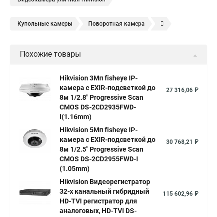
Купольные камеры
Поворотная камера
Уличная камера
Уличные камеры hikvision
Похожие товары
Камера видеонаблюдения hikvision
Hikvision поворотные камеры
Hikvision ip
Hikvision 3Мп fisheye IP-
камера c EXIR-подсветкой до
Hikvision купить
Hikvision уличная ip камера
27 316,06 ₽
8м 1/2.8" Progressive Scan
Hikvision hd
CMOS DS-2CD2935FWD-
I(1.16mm)
Hikvision ds
Hikvision poe
Hikvision уличная
Hikvision 5Мп fisheye IP-
Hikvision 2 8 mm
Hikvision camera
Hikvision 2cd1148 i b
камера c EXIR-подсветкой до
30 768,21 ₽
8м 1/2.5" Progressive Scan
Hik connect
Видеонаблюдение
Ip видеокамеры
CMOS DS-2CD2955FWD-I
Poe камера
Hikvision 2cd2142fwd
hikvision c
(1.05mm)
Hikvision Видеорегистратор
hikvision 4
Hikvision ds 2cd1148
hikvision ds 2cd1148 i b
32-х канальный гибридный
115 602,96 ₽
hikvision ds 2cd2042wd i
Видеокамера hikvision
HD-TVI регистратор для
аналоговых, HD-TVI DS-
Камера hikvision ds
Видеокамеры hikvision ds