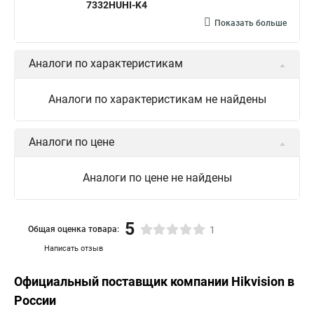
7332HUHI-K4
Камера hiwatch ds Hikvision
Камера Hikvision ds 2ce16d8t
Показать больше
Видеокамера hikvision hiwatch
Аналоги по характеристикам
Камера Hikvision ds 2cd2442fwd
Hikvision камера ds 2cd2023g0 i
Купольная камера
Аналоги по характеристикам не найдены
Уличная камера
Hikvision ip camera
Hikvision поворотная камера
Hikvision купольная
Аналоги по цене
Нikvision микрофон
Hikvision поворотная
Аналоги по цене не найдены
Hikvision порты
5
Общая оценка товара:
1
Написать отзыв
Официальный поставщик компании
Hikvision
в
России