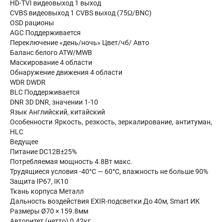
HD-TVI видеовыход 1 выход
CVBS видеовыход 1 CVBS выход (75Ω/BNC)
OSD рационы
AGC Поддерживается
Переключение «день/ночь» Цвет/чб/ Авто
Баланс белого ATW/MWB
Маскирование 4 области
Обнаружение движения 4 области
WDR DWDR
BLC Поддерживается
DNR 3D DNR, значении 1-10
Язык Английский, китайский
Особенности Яркость, резкость, зеркалирование, антитуман,
HLC
Ведущее
Питание DC12В±25%
Потребляемая мощность 4.8Вт макс.
Трудящиеся условия -40°С — 60°С, влажность не больше 90%
Защита IP67, IK10
Ткань корпуса Металл
Дальность воздействия EXIR-подсветки До 40м, Smart ИК
Размеры Ø70 × 159.8мм
Авторитет (нетто) 0.42кг