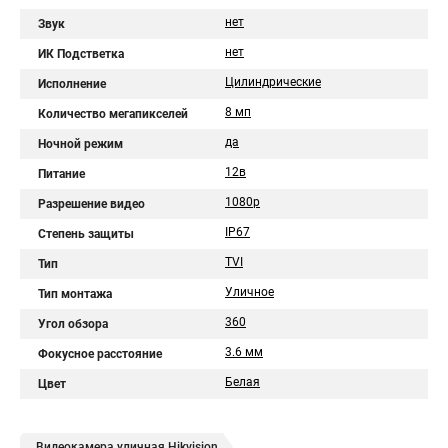
нет
Звук
нет
ИК Подстветка
Цилиндрические
Исполнение
8 мп
Количество мегапикселей
да
Ночной режим
12в
Питание
1080p
Разрешение видео
IP67
Степень защиты
TVI
Тип
Уличное
Тип монтажа
360
Угол обзора
3.6 мм
Фокусное расстояние
Белая
Цвет
Видеокамера уличная Hikvision