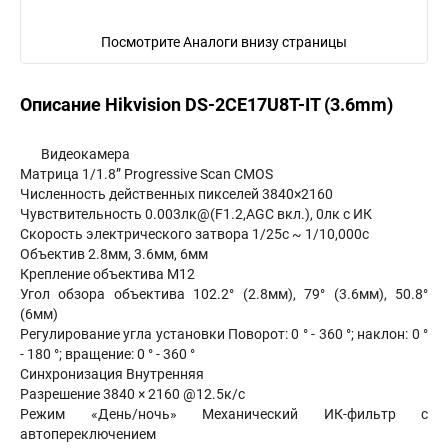
Посмотрите Аналоги внизу страницы
Описание Hikvision DS-2CE17U8T-IT (3.6mm)
Видеокамера
Матрица 1/1.8” Progressive Scan CMOS
Численность действенных пикселей 3840×2160
Чувствительность 0.003лк@(F1.2,AGC вкл.), 0лк с ИК
Скорость электрического затвора 1/25с ~ 1/10,000с
Объектив 2.8мм, 3.6мм, 6мм
Крепление объектива М12
Угол обзора объектива 102.2° (2.8мм), 79° (3.6мм), 50.8°
(6мм)
Регулирование угла установки Поворот: 0 ° - 360 °; наклон: 0 °
- 180 °; вращение: 0 ° - 360 °
Синхронизация Внутренняя
Разрешение 3840 × 2160 @12.5к/с
Режим «День/ночь» Механический ИК-фильтр с
автопереключением