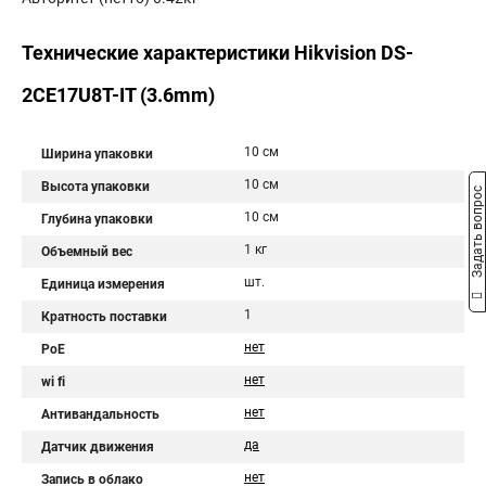
Технические характеристики Hikvision DS-
2CE17U8T-IT (3.6mm)
10 см
Ширина упаковки
10 см
Высота упаковки
Задать вопрос
10 см
Глубина упаковки
1 кг
Объемный вес
шт.
Единица измерения
1
Кратность поставки
нет
PoE
нет
wi fi
нет
Антивандальность
да
Датчик движения
нет
Запись в облако