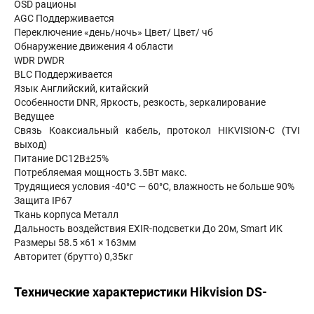
OSD рационы
AGC Поддерживается
Переключение «день/ночь» Цвет/ Цвет/ чб
Обнаружение движения 4 области
WDR DWDR
BLC Поддерживается
Язык Английский, китайский
Особенности DNR, Яркость, резкость, зеркалирование
Ведущее
Связь Коаксиальный кабель, протокол HIKVISION-C (TVI
выход)
Питание DC12В±25%
Потребляемая мощность 3.5Вт макс.
Трудящиеся условия -40°С — 60°С, влажность не больше 90%
Защита IP67
Ткань корпуса Металл
Дальность воздействия EXIR-подсветки До 20м, Smart ИК
Размеры 58.5 ×61 × 163мм
Авторитет (брутто) 0,35кг
Технические характеристики Hikvision DS-