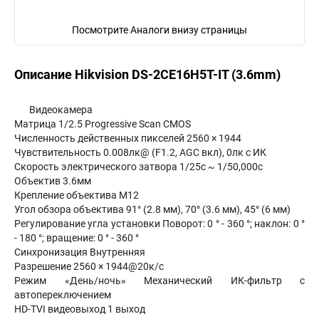
Посмотрите Аналоги внизу страницы
Описание Hikvision DS-2CE16H5T-IT (3.6mm)
Видеокамера
Матрица 1/2.5 Progressive Scan CMOS
Численность действенных пикселей 2560 × 1944
Чувствительность 0.008лк@ (F1.2, AGC вкл), 0лк с ИК
Скорость электрического затвора 1/25с ~ 1/50,000с
Объектив 3.6мм
Крепление объектива М12
Угол обзора объектива 91° (2.8 мм), 70° (3.6 мм), 45° (6 мм)
Регулирование угла установки Поворот: 0 ° - 360 °; наклон: 0 °
- 180 °; вращение: 0 ° - 360 °
Синхронизация Внутренняя
Разрешение 2560 × 1944@20к/с
Режим «День/ночь» Механический ИК-фильтр с
автопереключением
HD-TVI видеовыход 1 выход