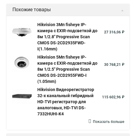
Уличная камера
Уличные камеры hikvision
Похожие товары
Камера видеонаблюдения hikvision
Hikvision поворотные камеры
Hikvision ip
Hikvision 3Мп fisheye IP-
камера c EXIR-подсветкой до
Hikvision купить
Hikvision уличная ip камера
27 316,06 ₽
8м 1/2.8" Progressive Scan
Hikvision hd
CMOS DS-2CD2935FWD-
I(1.16mm)
Hikvision ds
Hikvision poe
Hikvision уличная
Hikvision 5Мп fisheye IP-
Hikvision 2 8 mm
Hikvision camera
Hikvision 2cd1148 i b
камера c EXIR-подсветкой до
30 768,21 ₽
8м 1/2.5" Progressive Scan
Hik connect
Видеонаблюдение
Ip видеокамеры
CMOS DS-2CD2955FWD-I
Poe камера
Hikvision 2cd2142fwd
hikvision c
(1.05mm)
Hikvision Видеорегистратор
hikvision 4
Hikvision ds 2cd1148
hikvision ds 2cd1148 i b
32-х канальный гибридный
115 602,96 ₽
hikvision ds 2cd2042wd i
Видеокамера hikvision
HD-TVI регистратор для
аналоговых, HD-TVI DS-
Камера hikvision ds
Видеокамеры hikvision ds
7332HUHI-K4
Камера hiwatch ds Hikvision
Камера Hikvision ds 2ce16d8t
Показать больше
Видеокамера hikvision hiwatch