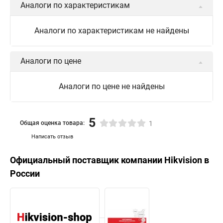
Аналоги по характеристикам
Камера Hikvision ds 2cd2442fwd
Hikvision камера ds 2cd2023g0 i
Купольная камера
Аналоги по характеристикам не найдены
Уличная камера
Hikvision ip camera
Hikvision поворотная камера
Hikvision купольная
Аналоги по цене
Нikvision микрофон
Hikvision поворотная
Аналоги по цене не найдены
Hikvision порты
5
Общая оценка товара:
1
Написать отзыв
Официальный поставщик компании
Hikvision
в
России