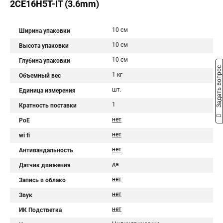
2CE16H5T-IT (3.6mm)
10 см
Ширина упаковки
10 см
Высота упаковки
10 см
Глубина упаковки
Задать вопрос
1 кг
Объемный вес
шт.
Единица измерения
1
Кратность поставки
нет
PoE
нет
wi fi
нет
Антивандальность
да
Датчик движения
нет
Запись в облако
нет
Звук
нет
ИК Подстветка