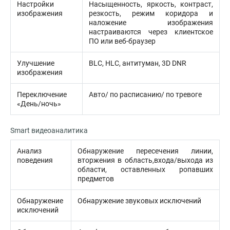
Настройки
Насыщенность, яркость, контраст,
изображения
резкость, режим коридора и
наложение изображения
настраиваются через клиентское
ПО или веб-браузер
Улучшение
BLC, HLC, антитуман, 3D DNR
изображения
Переключение
Авто/ по расписанию/ по тревоге
«День/ночь»
Smart видеоаналитика
Анализ
Обнаружение пересечения линии,
поведения
вторжения в область,входа/выхода из
области, оставленных ропавших
предметов
Обнаружение
Обнаружение звуковых исключений
исключений