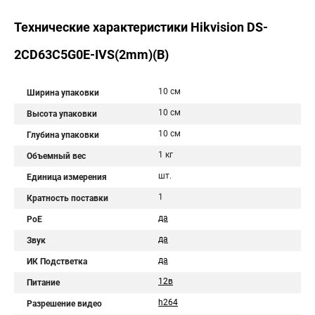
Технические характеристики Hikvision DS-
2CD63C5G0E-IVS(2mm)(B)
10 см
Ширина упаковки
10 см
Высота упаковки
10 см
Глубина упаковки
1 кг
Объемный вес
шт.
Единица измерения
1
Кратность поставки
да
PoE
да
Звук
да
ИК Подстветка
12в
Питание
h264
Разрешение видео