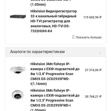
Poe камера
Hikvision 2cd2142fwd
hikvision c
(1.05mm)
Hikvision Видеорегистратор
hikvision 4
Hikvision ds 2cd1148
hikvision ds 2cd1148 i b
32-х канальный гибридный
115 602,96 ₽
hikvision ds 2cd2042wd i
Видеокамера hikvision
HD-TVI регистратор для
аналоговых, HD-TVI DS-
Камера hikvision ds
Видеокамеры hikvision ds
7332HUHI-K4
Камера hiwatch ds Hikvision
Камера Hikvision ds 2ce16d8t
Показать больше
Видеокамера hikvision hiwatch
Аналоги по характеристикам
Камера Hikvision ds 2cd2442fwd
Hikvision камера ds 2cd2023g0 i
Купольная камера
Hikvision 3Мп fisheye IP-
камера c EXIR-подсветкой до
Уличная камера
Hikvision ip camera
27 316,06 ₽
8м 1/2.8" Progressive Scan
Hikvision поворотная камера
Hikvision купольная
CMOS DS-2CD2935FWD-
I(1.16mm)
Нikvision микрофон
Hikvision поворотная
Hikvision 5Мп fisheye IP-
Hikvision порты
камера c EXIR-подсветкой до
30 768,21 ₽
8м 1/2.5" Progressive Scan
CMOS DS-2CD2955FWD-I
(1.05mm)