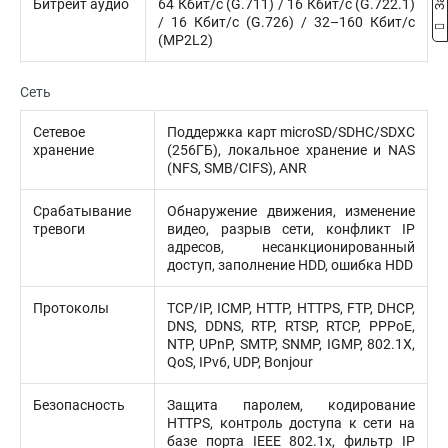
Битрейт аудио
64 Кбит/с (G.711) / 16 Кбит/с (G.722.1)
/ 16 Кбит/с (G.726) / 32–160 Кбит/с
(MP2L2)
Сеть
Сетевое
Поддержка карт microSD/SDHC/SDXC
хранение
(256ГБ), локальное хранение и NAS
(NFS, SMB/CIFS), ANR
Срабатывание
Обнаружение движения, изменение
тревоги
видео, разрыв сети, конфликт IP
адресов, несанкционированный
доступ, заполнение HDD, ошибка HDD
Протоколы
TCP/IP, ICMP, HTTP, HTTPS, FTP, DHCP,
DNS, DDNS, RTP, RTSP, RTCP, PPPoE,
NTP, UPnP, SMTP, SNMP, IGMP, 802.1X,
QoS, IPv6, UDP, Bonjour
Безопасность
Защита паролем, кодирование
HTTPS, контроль доступа к сети на
базе порта IEEE 802.1x, фильтр IP