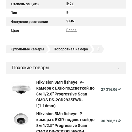
IP67
Степень защиты
IP
Тип
2 мм
Фокусное расстояние
Белая
Цвет
Купольные камеры
Поворотная камера
Уличная камера
Уличные камеры hikvision
Похожие товары
Камера видеонаблюдения hikvision
Hikvision поворотные камеры
Hikvision ip
Hikvision 3Мп fisheye IP-
камера c EXIR-подсветкой до
Hikvision купить
Hikvision уличная ip камера
27 316,06 ₽
8м 1/2.8" Progressive Scan
Hikvision hd
CMOS DS-2CD2935FWD-
I(1.16mm)
Hikvision ds
Hikvision poe
Hikvision уличная
Hikvision 5Мп fisheye IP-
Hikvision 2 8 mm
Hikvision camera
Hikvision 2cd1148 i b
камера c EXIR-подсветкой до
30 768,21 ₽
8м 1/2.5" Progressive Scan
Hik connect
Видеонаблюдение
Ip видеокамеры
CMOS DS-2CD2955FWD-I