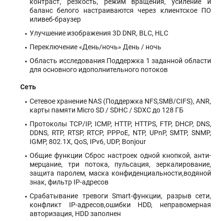
контраст, резкость, режим вращения, усиление и
баланс белого настраиваются через клиентское ПО
иливеб-браузер
Улучшение изображения 3D DNR, BLC, HLC
Переключение «День/ночь» День / ночь
Область исследования Поддержка 1 заданной области
для основного идополнительного потоков
Сеть
Сетевое хранение NAS (Поддержка NFS,SMB/CIFS), ANR,
карты памяти Micro SD / SDHC / SDXC до 128 ГБ
Протоколы TCP/IP, ICMP, HTTP, HTTPS, FTP, DHCP, DNS,
DDNS, RTP, RTSP, RTCP, PPPoE, NTP, UPnP, SMTP, SNMP,
IGMP, 802.1X, QoS, IPv6, UDP, Bonjour
Общие функции Сброс настроек одной кнопкой, анти-
мерцание, три потока, пульсация, зеркалирование,
защита паролем, маска конфиденциальности,водяной
знак, фильтр IP-адресов
Срабатывание тревоги Smart-функции, разрыв сети,
конфликт IP-адресов,ошибки HDD, неправомерная
авторизация, HDD заполнен