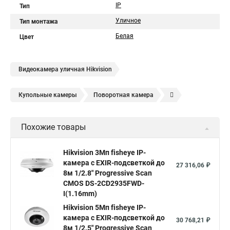
IP
Тип
Уличное
Тип монтажа
Белая
Цвет
Видеокамера уличная Hikvision
Купольные камеры
Поворотная камера
Уличная камера
Уличные камеры hikvision
Похожие товары
Камера видеонаблюдения hikvision
Hikvision поворотные камеры
Hikvision ip
Hikvision 3Мп fisheye IP-
камера c EXIR-подсветкой до
Hikvision купить
Hikvision уличная ip камера
27 316,06 ₽
8м 1/2.8" Progressive Scan
Hikvision hd
CMOS DS-2CD2935FWD-
I(1.16mm)
Hikvision ds
Hikvision poe
Hikvision уличная
Hikvision 5Мп fisheye IP-
Hikvision 2 8 mm
Hikvision camera
Hikvision 2cd1148 i b
камера c EXIR-подсветкой до
30 768,21 ₽
8м 1/2.5" Progressive Scan