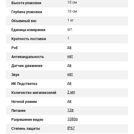
10 см
Высота упаковки
10 см
Глубина упаковки
1 кг
Объемный вес
шт.
Единица измерения
1
Кратность поставки
да
PoE
нет
Антивандальность
да
Датчик движения
нет
Звук
да
ИК Подстветка
2 мп
Количество мегапикселей
да
Ночной режим
12в
Питание
1080p
Разрешение видео
IP67
Степень защиты