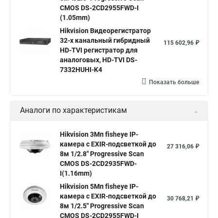
Hik connect
Видеонаблюдение
Ip видеокамеры
CMOS DS-2CD2955FWD-I
Poe камера
Hikvision 2cd2142fwd
hikvision c
(1.05mm)
Hikvision Видеорегистратор
hikvision 4
Hikvision ds 2cd1148
hikvision ds 2cd1148 i b
32-х канальный гибридный
115 602,96 ₽
hikvision ds 2cd2042wd i
Видеокамера hikvision
HD-TVI регистратор для
аналоговых, HD-TVI DS-
Камера hikvision ds
Видеокамеры hikvision ds
7332HUHI-K4
Камера hiwatch ds Hikvision
Камера Hikvision ds 2ce16d8t
Показать больше
Видеокамера hikvision hiwatch
Аналоги по характеристикам
Камера Hikvision ds 2cd2442fwd
Hikvision камера ds 2cd2023g0 i
Купольная камера
Hikvision 3Мп fisheye IP-
камера c EXIR-подсветкой до
Уличная камера
Hikvision ip camera
27 316,06 ₽
8м 1/2.8" Progressive Scan
Hikvision поворотная камера
Hikvision купольная
CMOS DS-2CD2935FWD-
I(1.16mm)
Нikvision микрофон
Hikvision поворотная
Hikvision 5Мп fisheye IP-
Hikvision порты
камера c EXIR-подсветкой до
30 768,21 ₽
8м 1/2.5" Progressive Scan
CMOS DS-2CD2955FWD-I