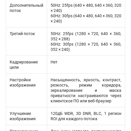
Дополнительный
50Hz: 25fps (640 × 480, 640 × 360, 320
поток
× 240)
60Hz: 30fps (640 × 480, 640 × 360, 320
× 240)
Третий поток
50Hz: 25fps (1280 × 720, 640 × 360,
352 × 288)
60Hz: 30fps (1280 × 720, 640 × 360,
352 × 240)
Кадрирование
Нет
цели
Настройки
Насыщенность, яркость, контраст,
изображения
резкость, режим коридора,
зеркалирование и маска
приватности настраиваются через
клиентское ПО или веб-браузер
Улучшение
120дБ WDR, 3D DNR, BLC, 1 регион
изображения
ROI для каждого потока