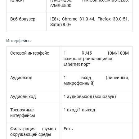
Клиент
iVMS-4200, Hik-Connect,iVMS-5200,
iVMS-4500
Веб-браузер
IE8+, Chrome 31.0-44, Firefox 30.0-51,
Safari 8.0+
Интерфейсы
Сетевой интерфейс
1 RJ45 10M/100M
самонастраивающийся
Ethernet порт
Аудиовход
1 вход (линейный,
микрофонный)
Аудиовыход
1 аудиовыход (монозвук)
Тревожные
1 вход/1 выход
интерфейсы
Фильтрация шумов
Есть
окружающей среды