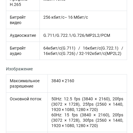
H.265
Битрейт
256 кбит/с– 16 Мбит/с
видео
Аудиосжатие
G.711/G.722.1/G.726/MP2L2/PCM
Битрейт
64кбит/с(G.711) / 16кбит/с(G.722.1) /
аудио
16кбит/с(G.726) / 32-192кбит/с(MP2L2)
Изображение
Максимальное
3840 × 2160
разрешение
Основной поток
50Hz: 12.5 fps (3840 × 2160), 20fps
(3072 × 1728), 25fps (2560 × 1440,
1920 × 1080, 1280 × 720)
60Hz: 15 fps (3840 × 2160), 20fps
(3072 × 1728), 30fps (2560 × 1440,
1920 × 1080, 1280 × 720)