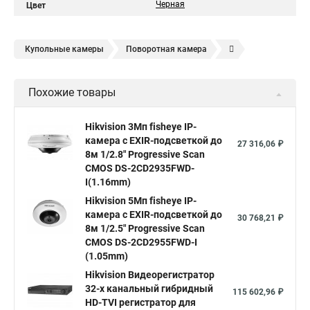
Черная
Цвет
Купольные камеры
Поворотная камера
Уличная камера
Уличные камеры hikvision
Похожие товары
Камера видеонаблюдения hikvision
Hikvision поворотные камеры
Hikvision ip
Hikvision 3Мп fisheye IP-
камера c EXIR-подсветкой до
Hikvision купить
Hikvision уличная ip камера
27 316,06 ₽
8м 1/2.8" Progressive Scan
Hikvision hd
CMOS DS-2CD2935FWD-
I(1.16mm)
Hikvision ds
Hikvision poe
Hikvision уличная
Hikvision 5Мп fisheye IP-
Hikvision 2 8 mm
Hikvision camera
Hikvision 2cd1148 i b
камера c EXIR-подсветкой до
30 768,21 ₽
8м 1/2.5" Progressive Scan
Hik connect
Видеонаблюдение
Ip видеокамеры
CMOS DS-2CD2955FWD-I
Poe камера
Hikvision 2cd2142fwd
hikvision c
(1.05mm)
Hikvision Видеорегистратор
hikvision 4
Hikvision ds 2cd1148
hikvision ds 2cd1148 i b
32-х канальный гибридный
115 602,96 ₽
hikvision ds 2cd2042wd i
Видеокамера hikvision
HD-TVI регистратор для