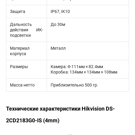
Защита
IP67, IK10
Дальность
До 30м
действия ИК-
подсветки
Материал
Металл
корпуса
Размеры
Камера: Φ 111мм × 82.4мм
Коробка: 134мм × 134мм × 108мм
Масса нетто
Приблизительно 500 гр.
Технические характеристики Hikvision DS-
2CD2183G0-IS (4mm)