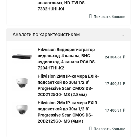
аналоговых, HD-TVI DS-
Камера hikvision ds
Видеокамеры hikvision ds
7332HUHI-K4
Камера hiwatch ds Hikvision
Камера Hikvision ds 2ce16d8t
Показать больше
Видеокамера hikvision hiwatch
Аналоги по характеристикам
Камера Hikvision ds 2cd2442fwd
Hikvision камера ds 2cd2023g0 i
Купольная камера
Hikvision Видеорегистратор
видеовход-4 канала, BNC
Уличная камера
Hikvision ip camera
24 304,61 ₽
аудиовход-4 канала RCA DS-
Hikvision поворотная камера
Hikvision купольная
7204HTHI-K2
Hikvision 2Мп IP-камера EXIR-
Нikvision микрофон
Hikvision поворотная
подсветкой до 30м 1/2.8"
17 400,31 ₽
Hikvision порты
Progressive Scan CMOS DS-
2CD2125G0-IMS (2.8мм)
Hikvision 2Мп IP-камера EXIR-
подсветкой до 30м 1/2.8"
17 400,31 ₽
Progressive Scan CMOS DS-
2CD2125G0-IMS (4мм)
Показать больше