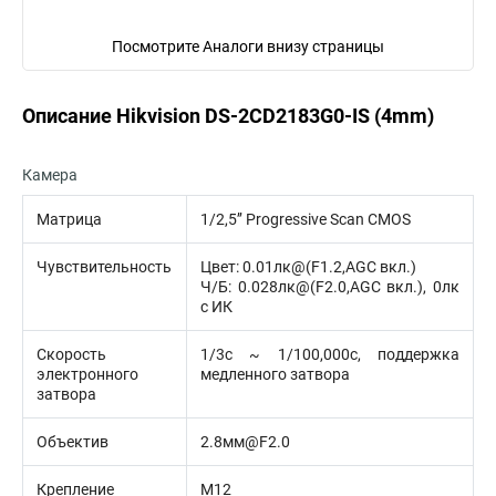
Посмотрите Аналоги внизу страницы
Описание Hikvision DS-2CD2183G0-IS (4mm)
Камера
Матрица
1/2,5’’ Progressive Scan CMOS
Чувствительность
Цвет: 0.01лк@(F1.2,AGC вкл.)
Ч/Б: 0.028лк@(F2.0,AGC вкл.), 0лк
с ИК
Скорость
1/3с ~ 1/100,000с, поддержка
электронного
медленного затвора
затвора
Объектив
2.8мм@F2.0
Крепление
M12