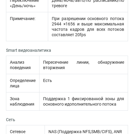
Переключение
День/ночь/авто/по расписанию/по
«День/ночь»
тревоге
Примечание:
При разрешении основного потока
2944 ×1656 и выше максимальная
частота кадров для всех потоков
составляет 20fps
Smart видеоаналитика
Анализ
Пересечение линии, обнаружение
поведения
вторжения
Определение
Есть
лица
Зона
Поддержка 1 фиксированной зоны для
наблюдения
основного идополнительного потока
Сеть
Сетевое
NAS (Поддержка NFS,SMB/CIFS), ANR