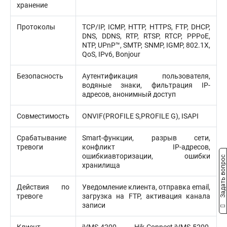
хранение
Протоколы
TCP/IP, ICMP, HTTP, HTTPS, FTP, DHCP,
DNS, DDNS, RTP, RTSP, RTCP, PPPoE,
NTP, UPnP™, SMTP, SNMP, IGMP, 802.1X,
QoS, IPv6, Bonjour
Безопасность
Аутентификация пользователя,
водяные знаки, фильтрация IP-
адресов, анонимный доступ
Совместимость
ONVIF(PROFILE S,PROFILE G), ISAPI
Срабатывание
Smart-функции, разрыв сети,
тревоги
конфликт IP-адресов,
ошибкиавторизации, ошибки
Задать вопрос
хранилища
Действия по
Уведомление клиента, отправка email,
тревоге
загрузка на FTP, активация канала
записи