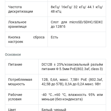
Частота
8кГц/ 16кГц/ 32 кГц/ 44.1 кГц/
дискретизации
48 кГц
Локальное
Слот для microSD/SDHC/SDXC
хранилище
до 128Гб
Кнопка сброса
Есть
настроек
Основное
Питание
DC12В ± 25%/коаксиальный разъём
питания Φ 5.5мм PoE(802.3af, class 3)
Потребляемая
12В, 0,6А, макс. 7,5Вт PoE (802.3af,
мощность
42,5В до 57В), 0,3A до 0,2A макс. 9Вт
Рабочие
-40 °C…+60 °C, влажность 95% или
условия
меньше (без конденсата)
Цвет
Белый, черный