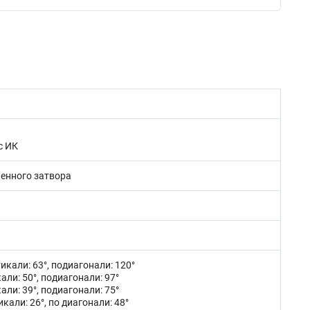
с ИК
ленного затвора
тикали: 63°, подиагонали: 120°
али: 50°, подиагонали: 97°
али: 39°, подиагонали: 75°
икали: 26°, по диагонали: 48°