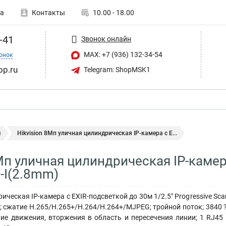
а
Контакты
10.00 - 18.00
-41
Звонок онлайн
MAX: +7 (936) 132-34-54
онок
op.ru
Telegram: ShopMSK1
ы
Hikvision 8Мп уличная цилиндрическая IP-камера с E...
8Мп уличная цилиндрическая IP-камер
-I(2.8mm)
ческая IP-камера с EXIR-подсветкой до 30м 1/2.5" Progressive Sca
; сжатие H.265/H.265+/H.264/H.264+/MJPEG; тройной поток; 3840 ?
ие движения, вторжения в область и пересечения линии; 1 RJ45 1