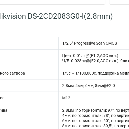
ikvision DS-2CD2083G0-I(2.8mm)
1/2,5’’ Progressive Scan CMOS
Цвет: 0.01лк@(F1.2,AGC вкл.)
Ч/Б: 0.028лк@(F2.0,AGC вкл.), 0лк 
ного затвора
1/3с ~ 1/100,000с, поддержка мед
2.8мм, 4мм, 6мм, 8мм@F2.0
ива
M12
тива
2.8мм : по горизонтали: 97°, по вер
4мм: по горизонтали: 78°, по вертик
6мм: по горизонтали: 60°, по вертик
8мм: по горизонтали: 39,5°, по верт