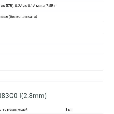
 до 57В), 0.2A до 0.1A макс. 7,5Вт
ньше (без конденсата)
083G0-I(2.8mm)
ство мегапикселей
8 мп