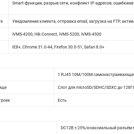
Smart-функции, разрыв сети, конфликт IP-адресов, ошибкиа
ге
Уведомление клиента, отправка email, загрузка на FTP, акти
iVMS-4200, Hik-Connect, iVMS-5200, iVMS-4500
IE8+, Chrome 31.0-44, Firefox 30.0-51, Safari 8.0+
1 RJ45 10M/100M самонастраивающийс
ище
Слот для microSD/SDHC/SDXC до 128Г
троек
Есть
DC12В ± 25%/коаксиальный разъём пи