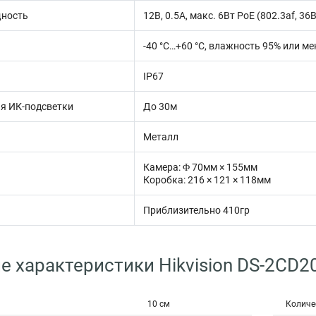
ность
12В, 0.5А, макс. 6Вт PoE (802.3af, 36В
-40 °C…+60 °C, влажность 95% или ме
IP67
я ИК-подсветки
До 30м
Металл
Камера: Φ 70мм × 155мм
Коробка: 216 × 121 × 118мм
Приблизительно 410гр
е характеристики Hikvision DS-2CD2
10 см
Количе