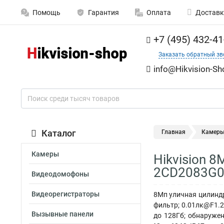
Помощь
Гарантия
Оплата
Доставк
+7 (495) 432-41
Заказать обратный зв
info@Hikvision-Sh
Каталог
Главная
Камер
Камеры
Hikvision 
2CD2083G0
Видеодомофоны
Видеорегистраторы
8Мп уличная цилиндри
фильтр; 0.01лк@F1.2
Вызывные панели
до 128Гб; обнаружен