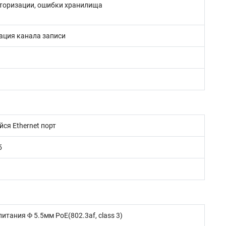
вторизации, ошибки хранилища
вация канала записи
я Ethernet порт
б
тания Φ 5.5мм PoE(802.3af, class 3)