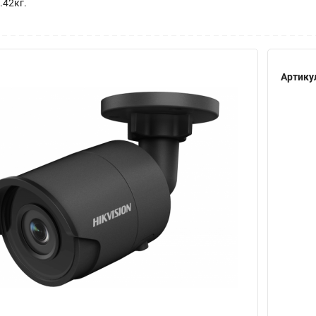
0.42кг.
Артику