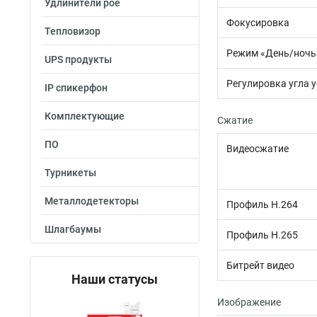
Удлинители poe
Фокусировка
Тепловизор
Режим «День/ночь
UPS продукты
Регулировка угла 
IP спикерфон
Комплектующие
Сжатие
ПО
Видеосжатие
Турникеты
Металлодетекторы
Профиль H.264
Шлагбаумы
Профиль H.265
Битрейт видео
Наши статусы
Изображение