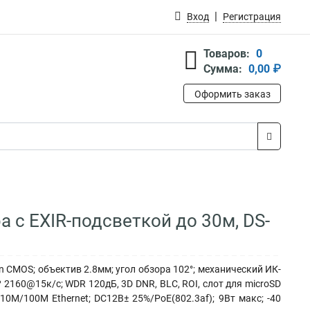
Вход
Регистрация
Товаров:
0
Сумма:
0,00 ₽
Оформить заказ
а с EXIR-подсветкой до 30м, DS-
n CMOS; объектив 2.8мм; угол обзора 102°; механический ИК-
 2160@15к/с; WDR 120дБ, 3D DNR, BLC, ROI, слот для microSD
0M/100M Ethernet; DC12В± 25%/PoE(802.3af); 9Вт макс; -40