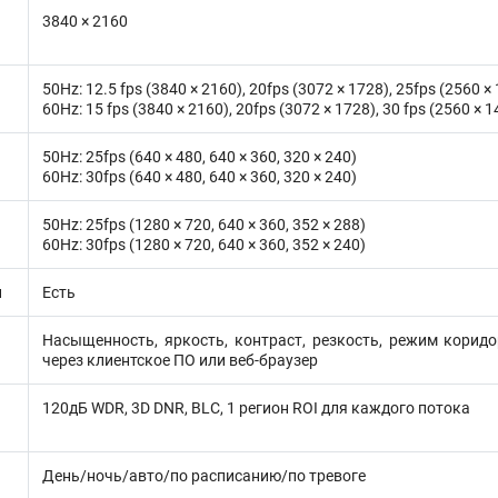
3840 × 2160
50Hz: 12.5 fps (3840 × 2160), 20fps (3072 × 1728), 25fps (2560 ×
60Hz: 15 fps (3840 × 2160), 20fps (3072 × 1728), 30 fps (2560 × 
50Hz: 25fps (640 × 480, 640 × 360, 320 × 240)
60Hz: 30fps (640 × 480, 640 × 360, 320 × 240)
50Hz: 25fps (1280 × 720, 640 × 360, 352 × 288)
60Hz: 30fps (1280 × 720, 640 × 360, 352 × 240)
и
Есть
Насыщенность, яркость, контраст, резкость, режим корид
через клиентское ПО или веб-браузер
120дБ WDR, 3D DNR, BLC, 1 регион ROI для каждого потока
День/ночь/авто/по расписанию/по тревоге