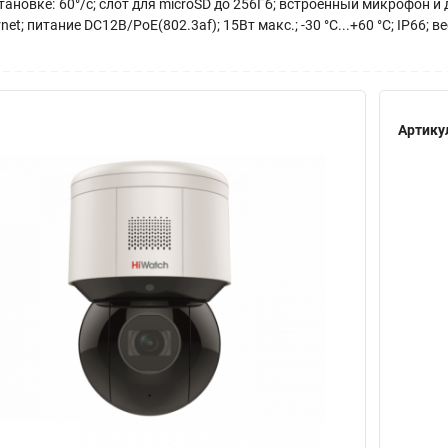
дустановке: 60°/с; слот для microSD до 256Гб; встроенный микрофон
t; питание DC12В/PoE(802.3af); 15Вт макс.; -30 °C...+60 °C; IP66; ве
Артику