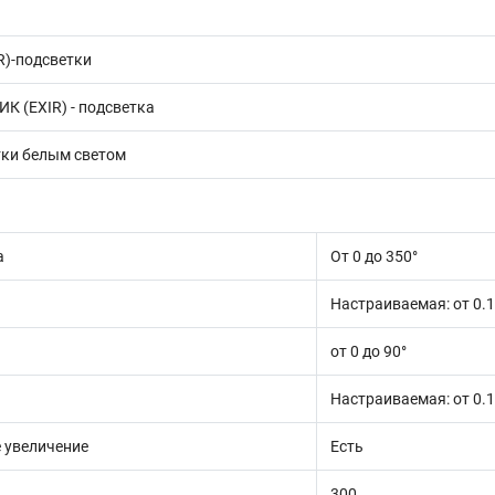
R)-подсветки
К (EXIR) - подсветка
тки белым светом
а
От 0 до 350°
а
Настраиваемая: от 0.1 
от 0 до 90°
Настраиваемая: от 0.1 
 увеличение
Есть
300