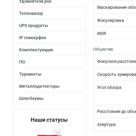
Удлинители poe
Маскирование обл
Тепловизор
Фокусировка
UPS продукты
WDR
IP спикерфон
Объектив
Комплектующие
Фокусное расстоян
ПО
Турникеты
Скорость зумиров
Металлодетекторы
Угол обзора
Шлагбаумы
Расстояние до объ
Наши статусы
Апертура