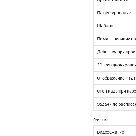
Патрулирование
Шаблон
Память позиции п
Действия при прос
3D позиционирова
Отображение PTZ-
Стоп-кадр при пер
Задачи по распис
Сжатие
Видеосжатие