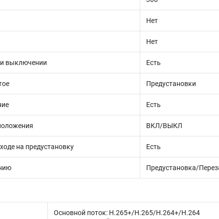
Нет
Нет
ри выключении
Есть
тое
Предустановки
ние
Есть
положения
ВКЛ/ВЫКЛ
еходе на предустановку
Есть
анию
Предустановка/Перез
Основной поток: H.265+/H.265/H.264+/H.264