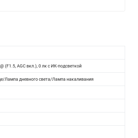
к @ (F1.5, AGC вкл.), 0 лк с ИК-подсветкой
це/Лампа дневного света/Лампа накаливания