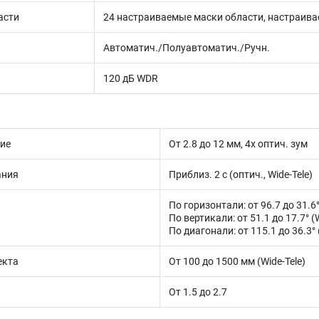
асти
24 настраиваемые маски области, настраива
Автоматич./Полуавтоматич./Ручн.
120 дБ WDR
ие
От 2.8 до 12 мм, 4х оптич. зум
ания
Приблиз. 2 с (оптич., Wide-Tele)
По горизонтали: от 96.7 до 31.6°
По вертикали: от 51.1 до 17.7° (W
По диагонали: от 115.1 до 36.3° 
екта
От 100 до 1500 мм (Wide-Tele)
От 1.5 до 2.7