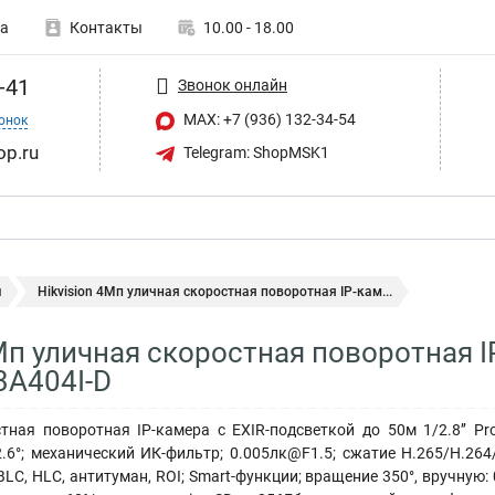
а
Контакты
10.00 - 18.00
-41
Звонок онлайн
MAX: +7 (936) 132-34-54
онок
op.ru
Telegram: ShopMSK1
ы
Hikvision 4Мп уличная скоростная поворотная IP-кам...
4Мп уличная скоростная поворотная I
3A404I-D
ная поворотная IP-камера c EXIR-подсветкой до 50м 1/2.8’’ Pro
2.6°; механический ИК-фильтр; 0.005лк@F1.5; сжатие H.265/H.26
LC, HLC, антитуман, ROI; Smart-функции; вращение 350°, вручную: 0.1