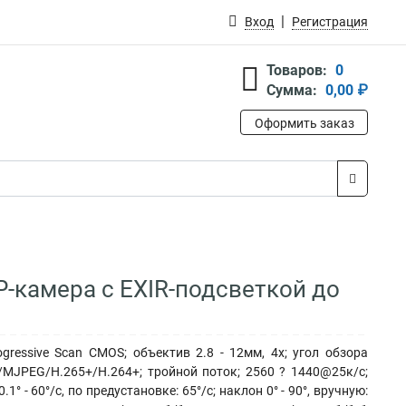
Вход
Регистрация
Товаров:
0
Сумма:
0,00 ₽
Оформить заказ
P-камера c EXIR-подсветкой до
gressive Scan CMOS; объектив 2.8 - 12мм, 4x; угол обзора
4/MJPEG/H.265+/H.264+; тройной поток; 2560 ? 1440@25к/с;
° - 60°/с, по предустановке: 65°/с; наклон 0° - 90°, вручную: