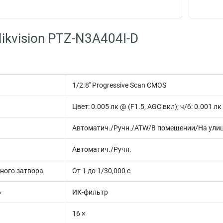
ikvision PTZ-N3A404I-D
1/2.8'' Progressive Scan CMOS
Цвет: 0.005 лк @ (F1.5, AGC вкл); ч/б: 0.001 л
Автоматич./Ручн./ATW/В помещении/На ули
Автоматич./Ручн.
ного затвора
От 1 до 1/30,000 с
»
ИК-фильтр
16 ×