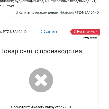
 и динамик; аудиовход/выход 1/1; тревожные вход/выход 1/1; 1
с 1.125кг.
Купить по низким ценам Hikvision PTZ-N3A404I-D
л:
PTZ-N3A404I-D
Сравнить
Нет в наличии
под заказ
Товар снят с производства
Посмотрите Аналоги внизу страницы