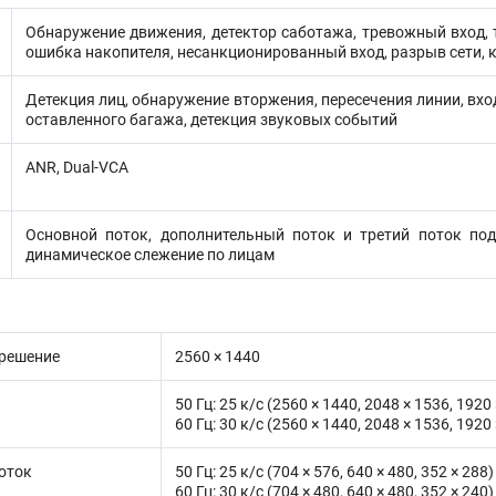
Обнаружение движения, детектор саботажа, тревожный вход, 
ошибка накопителя, несанкционированный вход, разрыв сети, 
Детекция лиц, обнаружение вторжения, пересечения линии, вх
оставленного багажа, детекция звуковых событий
ANR, Dual-VCA
Основной поток, дополнительный поток и третий поток по
динамическое слежение по лицам
решение
2560 × 1440
50 Гц: 25 к/с (2560 × 1440, 2048 × 1536, 1920
60 Гц: 30 к/с (2560 × 1440, 2048 × 1536, 1920
оток
50 Гц: 25 к/с (704 × 576, 640 × 480, 352 × 288)
60 Гц: 30 к/с (704 × 480, 640 × 480, 352 × 240)