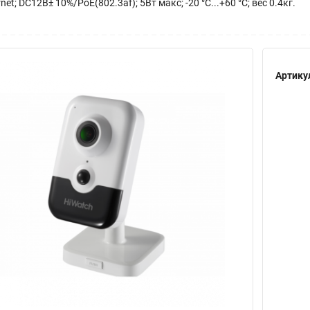
t; DC12В± 10%/PoE(802.3af); 5Вт макс; -20 °C...+60 °C; вес 0.4кг.
Артику