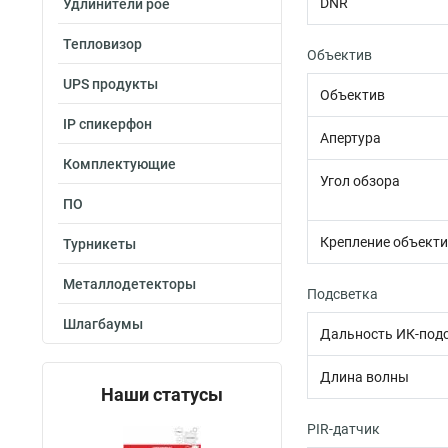
DNR
Удлинители poe
Тепловизор
Объектив
UPS продукты
Объектив
IP спикерфон
Апертура
Комплектующие
Угол обзора
ПО
Крепление объект
Турникеты
Металлодетекторы
Подсветка
Шлагбаумы
Дальность ИК-под
Длина волны
Наши статусы
PIR-датчик