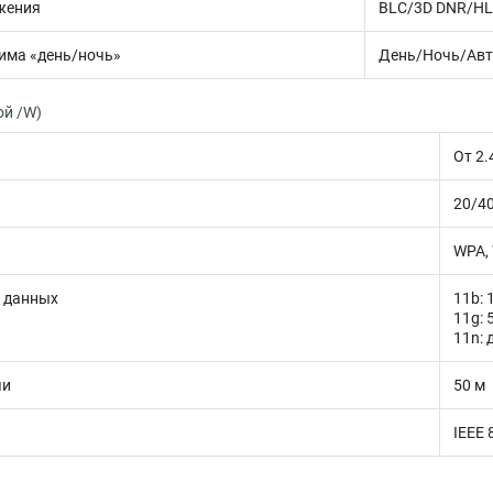
жения
BLC/3D DNR/H
има «день/ночь»
День/Ночь/Авт
ой /W)
От 2.
20/4
WPA,
и данных
11b: 
11g: 
11n: 
чи
50 м
IEEE 