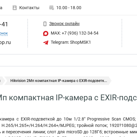
а
Контакты
10.00 - 18.00
-41
Звонок онлайн
MAX: +7 (936) 132-34-54
онок
op.ru
Telegram: ShopMSK1
ы
Hikvision 2Мп компактная IP-камера с EXIR-подсветк...
2Мп компактная IP-камера с EXIR-под
камера с EXIR-подсветкой до 10м 1/2.8" Progressive Scan CMOS;
 H.265/H.265+/H.264/H.264+/MJPEG; тройной поток; 1920?1080@2
 и пересечения линии; слот для microSD до 128Гб; встроенные ми