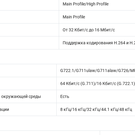
Main Profile/High Profile
Main Profile
От 32 Кбит/с до 16 Мбит/с
Поддержка кодирования H.264 и H.
G722.1/G711ulaw/G711alaw/G726/
64 Кбит/с (G.711)/16 Кбит/с (G.722.1
 окружающей среды
Есть
ации
8 кГц/16 кГц/32 кГц/44.1 кГц/48 кГц