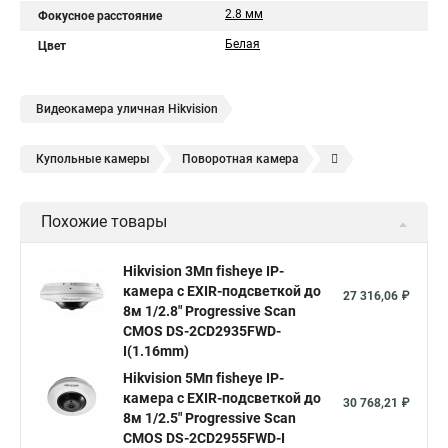
2.8 мм
Фокусное расстояние
Белая
Цвет
Видеокамера уличная Hikvision
Купольные камеры
Поворотная камера
Уличная камера
Уличные камеры hikvision
Похожие товары
Камера видеонаблюдения hikvision
Hikvision поворотные камеры
Hikvision ip
Hikvision 3Мп fisheye IP-
камера c EXIR-подсветкой до
Hikvision купить
Hikvision уличная ip камера
27 316,06 ₽
8м 1/2.8" Progressive Scan
Hikvision hd
CMOS DS-2CD2935FWD-
I(1.16mm)
Hikvision ds
Hikvision poe
Hikvision уличная
Hikvision 5Мп fisheye IP-
Hikvision 2 8 mm
Hikvision camera
Hikvision 2cd1148 i b
камера c EXIR-подсветкой до
30 768,21 ₽
8м 1/2.5" Progressive Scan
Hik connect
Видеонаблюдение
Ip видеокамеры
CMOS DS-2CD2955FWD-I