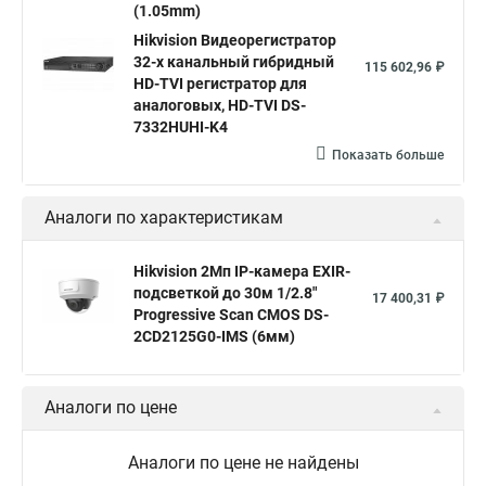
Poe камера
Hikvision 2cd2142fwd
hikvision c
(1.05mm)
Hikvision Видеорегистратор
hikvision 4
Hikvision ds 2cd1148
hikvision ds 2cd1148 i b
32-х канальный гибридный
115 602,96 ₽
hikvision ds 2cd2042wd i
Видеокамера hikvision
HD-TVI регистратор для
аналоговых, HD-TVI DS-
Камера hikvision ds
Видеокамеры hikvision ds
7332HUHI-K4
Камера hiwatch ds Hikvision
Камера Hikvision ds 2ce16d8t
Показать больше
Видеокамера hikvision hiwatch
Аналоги по характеристикам
Камера Hikvision ds 2cd2442fwd
Hikvision камера ds 2cd2023g0 i
Купольная камера
Hikvision 2Мп IP-камера EXIR-
подсветкой до 30м 1/2.8"
Уличная камера
Hikvision ip camera
17 400,31 ₽
Progressive Scan CMOS DS-
Hikvision поворотная камера
Hikvision купольная
2CD2125G0-IMS (6мм)
Нikvision микрофон
Hikvision поворотная
Hikvision порты
Аналоги по цене
Аналоги по цене не найдены