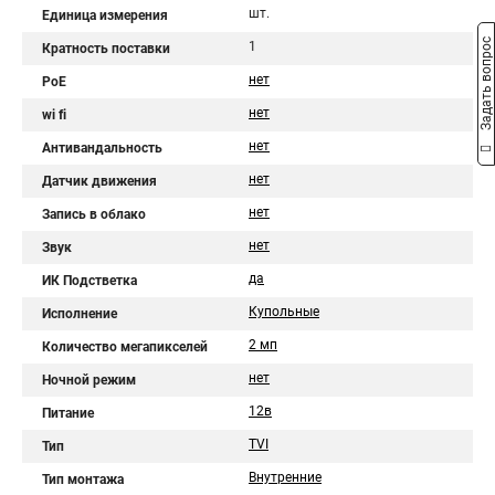
шт.
Единица измерения
Задать вопрос
1
Кратность поставки
нет
PoE
нет
wi fi
нет
Антивандальность
нет
Датчик движения
нет
Запись в облако
нет
Звук
да
ИК Подстветка
Купольные
Исполнение
2 мп
Количество мегапикселей
нет
Ночной режим
12в
Питание
TVI
Тип
Внутренние
Тип монтажа