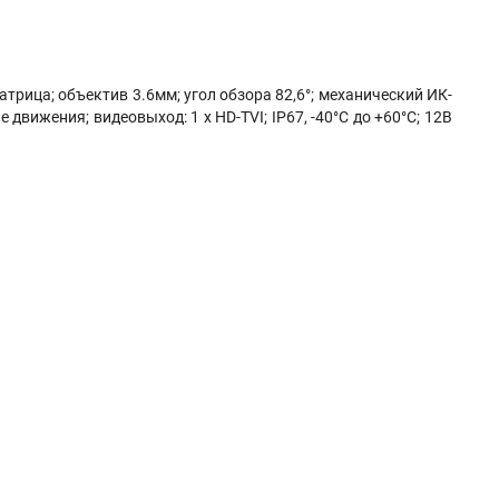
трица; объектив 3.6мм; угол обзора 82,6°; механический ИК-
 движения; видеовыход: 1 х HD-TVI; IP67, -40°С до +60°С; 12В