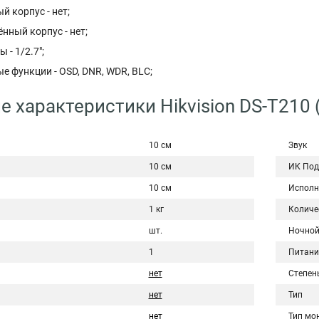
 корпус - нет;
ный корпус - нет;
 - 1/2.7";
 функции - OSD, DNR, WDR, BLC;
е характеристики Hikvision DS-T210 
10 см
Звук
10 см
ИК Под
10 см
Исполн
1 кг
Количе
шт.
Ночной
1
Питани
нет
Степен
нет
Тип
нет
Тип мо