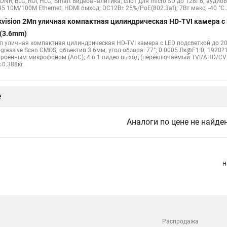
DNR, BLC, ROI, HLC; Smart видеоаналитика; слот для micro SD до 128Гб; ауди
5 10M/100M Ethernet; HDMI выход; DC12В± 25%/PoE(802.3af); 7Вт макс; -40 °C...+
kvision 2Мп уличная компактная цилиндрическая HD-TVI камера с
(3.6mm)
п уличная компактная цилиндрическая HD-TVI камера с LED подсветкой до 
gressive Scan CMOS; объектив 3.6мм; угол обзора: 77°; 0.0005 Лк@F1.0; 1920
троенным микрофоном (AoC); 4 в 1 видео выход (переключаемый TVI/AHD/CVI/CVB
 0.388кг.
е
Аналоги по цене не найде
Н
Распродажа