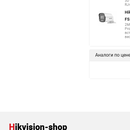
3D 
RJ4
Hi
FS
2М
Pro
вс
вес
Аналоги по цен