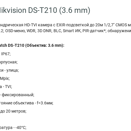
ikvision DS-T210 (3.6 mm)
дрическая HD-TVI камера с EXIR-подсветкой до 20м 1/2,7'' CMOS ма
2; OSD-меню, WDR, 3D DNR, BLC, Smart ИК, PIR-датчик*; обнаружение
tch DS-T210 (Объектив: 3.6 mm):
 IP67;
орпусная;
и - улица;
Mpix;
 - TVI;
 - фиксированный;
ояние объектива - f=3.6мм;
 до 20 метров;
атура - -40°С;