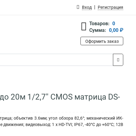
Вход
Регистрация
Товаров:
0
Сумма:
0,00 ₽
Оформить заказ
до 20м 1/2,7'' CMOS матрица DS-
рица; объектив 3.6мм; угол обзора 82,6°; механический ИК-
 движения; видеовыход: 1 х HD-TVI; IP67, -40°С до +60°С; 12В