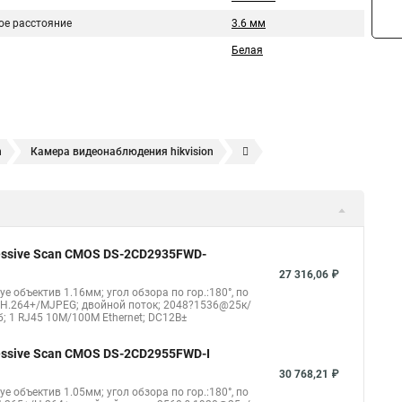
ое расстояние
3.6 мм
Белая
n
Камера видеонаблюдения hikvision
ера
Hikvision hd
Hikvision ds
Hikvision poe
nect
Видеонаблюдение
Ip видеокамеры
Poe камера
1148 i b
hikvision ds 2cd2042wd i
Видеокамера hikvision
gressive Scan CMOS DS-2CD2935FWD-
kvision ds 2ce16d8t
Видеокамера hikvision hiwatch
27 316,06 ₽
eye объектив 1.16мм; угол обзора по гор.:180°, по
Уличная камера
Hikvision ip camera
4/H.264+/MJPEG; двойной поток; 2048?1536@25к/
б; 1 RJ45 10M/100M Ethernet; DC12В±
оротная
Hikvision порты
gressive Scan CMOS DS-2CD2955FWD-I
30 768,21 ₽
eye объектив 1.05мм; угол обзора по гор.:180°, по