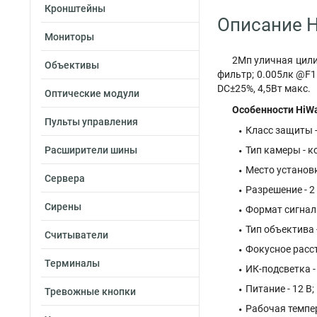
Кронштейны
Описание H
Мониторы
2Мп уличная цилин
Объективы
фильтр; 0.005лк @F1.
DC±25%, 4,5Вт макс.
Оптические модули
Особенности HiWa
Пульты управления
Класс защиты -
Расширители шины
Тип камеры - к
Место установк
Сервера
Разрешение - 2 
Сирены
Формат сигнала
Тип объектива
Считыватели
Фокусное расст
Терминалы
ИК-подсветка -
Питание - 12 В;
Тревожные кнопки
Рабочая темпер