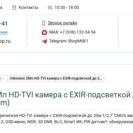
а
Контакты
10.00 - 18.00
-41
Звонок онлайн
MAX: +7 (936) 132-34-54
онок
op.ru
Telegram: ShopMSK1
ы
Hikvision 2Мп HD-TVI камера с EXIR-подсветкой до 2...
Мп HD-TVI камера с EXIR-подсветкой 
mm)
ическая HD-TVI камера с EXIR-подсветкой до 20м 1/2,7'' CMOS мат
2; OSD-меню, WDR, 3D DNR, BLC, Smart ИК, PIR-датчик*; обнаружение