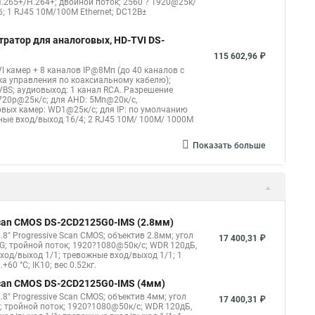
.265+/H.264+; двойной поток; 2560 ? 1920@25к/
б; 1 RJ45 10M/100M Ethernet; DC12В±
тратор для аналоговых, HD-TVI DS-
115 602,96 ₽
I камер + 8 каналов IP@8Мп (до 40 каналов с
ка управления по коаксиальному кабелю);
CVBS; аудиовыход: 1 канал RCA. Разрешение
720p@25к/с; для AHD: 5Мп@20к/с,
вых камер: WD1@25к/с; для IP: по умолчанию
жные вход/выход 16/4; 2 RJ45 10M/ 100M/ 1000М
Показать больше
 Scan CMOS DS-2CD2125G0-IMS (2.8мм)
8" Progressive Scan CMOS; объектив 2.8мм; угол
17 400,31 ₽
G; тройной поток; 1920?1080@50к/с; WDR 120дБ,
овход/выход 1/1; тревожные вход/выход 1/1; 1
60 °C; IK10; вес 0.52кг.
 Scan CMOS DS-2CD2125G0-IMS (4мм)
8" Progressive Scan CMOS; объектив 4мм; угол
17 400,31 ₽
; тройной поток; 1920?1080@50к/с; WDR 120дБ,