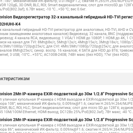
рт.:180°; механический ИК-фильтр; 0.01лк@F1.2; сжатие H.265/H.264/MJPEG/H
WDR 120дБ, 3D DNR, BLC, ROI; Smart видеоаналитика; слот для microSD до 128Г
/PoE(802.3af); 6.7Вт макс; -10 °C...+50 °C; вес 0.6кг.
kvision Видеорегистратор 32-х канальный гибридный HD-TVI регис
32HUHI-K4
-х канальный гибридный HD-TVI регистратор для аналоговых, HD-TVI, AHD и CV
лным замещением аналоговых каналов) Видеовход: 32 канала, BNC (поддерж
диовход: 4 канала RCA; видеовыход: 1 VGA/1 HDMI до 1080Р, 1 HDMI до 4К, 1 
писи на канал для TVI: 8Мп@8к/с, 5Мп@12к/с, 4Мп@15к/с, 3Мп@18к/с, 1080p/
п/3Мп/1080p/720p@25к/с; для CVI: 4Мп/3Мп/1080p/720p@25к/с; для аналого
каналов 8Мп@25к/с; синхр. воспр. 16 каналов; 4 SATA для HDD до 8Тб; трево
ernet; 3 USB; -10°C...+55°C; АC100В-240В; 74Вт макс (без HDD); ?7кг (без HDD).
актеристикам
kvision 2Мп IP-камера EXIR-подсветкой до 30м 1/2.8" Progressive
п уличная купольная IP-камера с HDMI выходом и EXIR-подсветкой до 30м 1/2.
зора 108°; механический ИК-фильтр; 0.009лк@F1.6; сжатие H.265/H.264/MJPE
DNR, BLC, ROI, HLC; Smart видеоаналитика; слот для micro SD до 128Гб; ауди
5 10M/100M Ethernet; HDMI выход; DC12В± 25%/PoE(802.3af); 7Вт макс; -40 °C...+
kvision 2Мп IP-камера EXIR-подсветкой до 30м 1/2.8" Progressive
п уличная купольная IP-камера с HDMI выходом и EXIR-подсветкой до 30м 1/2.
зора 86°; механический ИК-фильтр; 0.009лк@F1.6; сжатие H.265/H.264/MJPEG