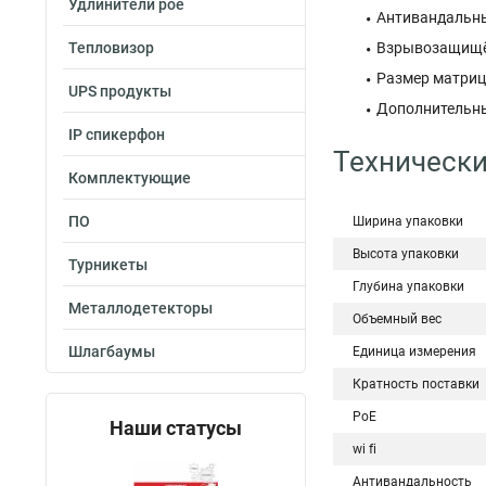
Удлинители poe
Антивандальный
Тепловизор
Взрывозащищён
Размер матрицы
UPS продукты
Дополнительные
IP спикерфон
Технически
Комплектующие
ПО
Ширина упаковки
Высота упаковки
Турникеты
Глубина упаковки
Металлодетекторы
Объемный вес
Шлагбаумы
Единица измерения
Кратность поставки
PoE
Наши статусы
wi fi
Антивандальность