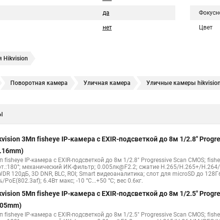
да
Фокусн
нет
Цвет
 Hikvision
Поворотная камера
Уличная камера
Уличные камеры hikvisio
е камеры
Hikvision ip
Hikvision купить
Hikvision уличная ip кам
ы
Hikvision 2 8 mm
Hikvision camera
Hikvision 2cd1148 i b
Hik con
hikvision c
hikvision 4
Hikvision ds 2cd1148
hikvision ds 2cd
kvision 3Мп fisheye IP-камера c EXIR-подсветкой до 8м 1/2.8" Pro
Видеокамеры hikvision ds
Камера hiwatch ds Hikvision
Камера Hi
1.16mm)
 fisheye IP-камера c EXIR-подсветкой до 8м 1/2.8" Progressive Scan CMOS; fish
2cd2442fwd
Hikvision камера ds 2cd2023g0 i
Купольная камера
рт.:180°; механический ИК-фильтр; 0.005лк@F2.2; сжатие H.265/H.265+/H.26
WDR 120дБ, 3D DNR, BLC, ROI; Smart видеоаналитика; слот для microSD до 128Г
 камера
Hikvision купольная
Нikvision микрофон
Hikvision пов
/PoE(802.3af); 6.4Вт макс; -10 °C...+50 °C; вес 0.6кг.
kvision 5Мп fisheye IP-камера c EXIR-подсветкой до 8м 1/2.5" Pro
.05mm)
 fisheye IP-камера c EXIR-подсветкой до 8м 1/2.5" Progressive Scan CMOS; fish