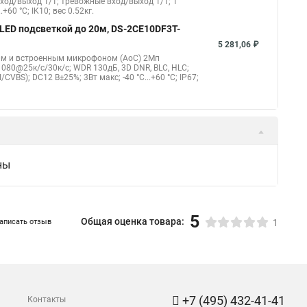
овход/выход 1/1; тревожные вход/выход 1/1; 1
60 °C; IK10; вес 0.52кг.
 LED подсветкой до 20м, DS-2CE10DF3T-
5 281,06 ₽
20м и встроенным микрофоном (AoC) 2Мп
?1080@25к/с/30к/с; WDR 130дБ, 3D DNR, BLC, HLC;
S); DC12 В±25%; 3Вт макс; -40 °C...+60 °C; IP67;
ны
5
Общая оценка товара:
аписать отзыв
1
+7 (495) 432-41-41
Контакты