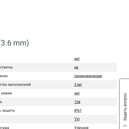
(3.6 mm)
нет
стветка
да
ение
Цилиндрические
ство мегапикселей
2 мп
 режим
нет
Задать вопрос
е
12в
ь защиты
IP67
TVI
нтажа
Уличное