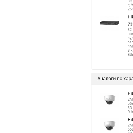
ве
с; 
25%
Hi
73
32
по
ау
за
4М
8 
Eth
Аналоги по хар
Hi
2М
об
3D 
RJ4
Hi
2М
об