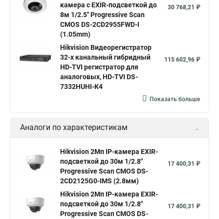
Hikvision 2 8 mm
Hikvision camera
Hikvision 2cd1148 i b
камера c EXIR-подсветкой до
30 768,21 ₽
8м 1/2.5" Progressive Scan
Hik connect
Видеонаблюдение
Ip видеокамеры
CMOS DS-2CD2955FWD-I
Poe камера
Hikvision 2cd2142fwd
hikvision c
(1.05mm)
Hikvision Видеорегистратор
hikvision 4
Hikvision ds 2cd1148
hikvision ds 2cd1148 i b
32-х канальный гибридный
115 602,96 ₽
hikvision ds 2cd2042wd i
Видеокамера hikvision
HD-TVI регистратор для
аналоговых, HD-TVI DS-
Камера hikvision ds
Видеокамеры hikvision ds
7332HUHI-K4
Камера hiwatch ds Hikvision
Камера Hikvision ds 2ce16d8t
Показать больше
Видеокамера hikvision hiwatch
Аналоги по характеристикам
Камера Hikvision ds 2cd2442fwd
Hikvision камера ds 2cd2023g0 i
Купольная камера
Hikvision 2Мп IP-камера EXIR-
подсветкой до 30м 1/2.8"
Уличная камера
Hikvision ip camera
17 400,31 ₽
Progressive Scan CMOS DS-
Hikvision поворотная камера
Hikvision купольная
2CD2125G0-IMS (2.8мм)
Hikvision 2Мп IP-камера EXIR-
Нikvision микрофон
Hikvision поворотная
подсветкой до 30м 1/2.8"
17 400,31 ₽
Hikvision порты
Progressive Scan CMOS DS-