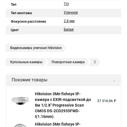
TVI
Тип
Уличное
Тип монтажа
2.8 мм
Фокусное расстояние
Белая
Цвет
Видеокамера уличная Hikvision
Купольные камеры
Поворотная камера
Уличная камера
Уличные камеры hikvision
Похожие товары
Камера видеонаблюдения hikvision
Hikvision поворотные камеры
Hikvision ip
Hikvision 3Мп fisheye IP-
камера c EXIR-подсветкой до
Hikvision купить
Hikvision уличная ip камера
27 316,06 ₽
8м 1/2.8" Progressive Scan
Hikvision hd
CMOS DS-2CD2935FWD-
I(1.16mm)
Hikvision ds
Hikvision poe
Hikvision уличная
Hikvision 5Мп fisheye IP-