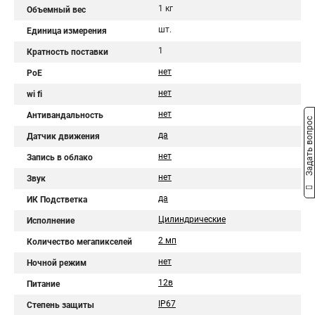
1 кг
Объемный вес
шт.
Единица измерения
1
Кратность поставки
нет
PoE
нет
wi fi
нет
Антивандальность
Задать вопрос
да
Датчик движения
нет
Запись в облако
нет
Звук
да
ИК Подстветка
Цилиндрические
Исполнение
2 мп
Количество мегапикселей
нет
Ночной режим
12в
Питание
IP67
Степень защиты