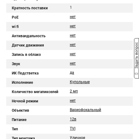
1
Кратность поставки
нет
PoE
нет
wi fi
нет
Антивандальность
Задать вопрос
нет
Датчик движения
нет
Запись в облако
нет
Звук
да
ИК Подстветка
Купольные
Исполнение
2 мп
Количество мегапикселей
нет
Ночной режим
Вариофокальный
Объектив
12в
Питание
TVI
Тип
Уличное
Тип монтажа