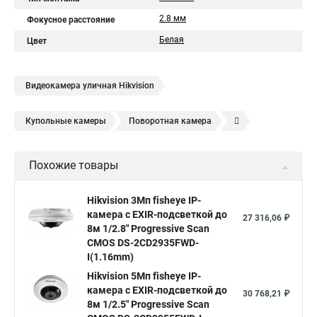
2.8 мм
Фокусное расстояние
Белая
Цвет
Видеокамера уличная Hikvision
Купольные камеры
Поворотная камера
Уличная камера
Уличные камеры hikvision
Похожие товары
Камера видеонаблюдения hikvision
Hikvision поворотные камеры
Hikvision ip
Hikvision 3Мп fisheye IP-
камера c EXIR-подсветкой до
Hikvision купить
Hikvision уличная ip камера
27 316,06 ₽
8м 1/2.8" Progressive Scan
Hikvision hd
CMOS DS-2CD2935FWD-
I(1.16mm)
Hikvision ds
Hikvision poe
Hikvision уличная
Hikvision 5Мп fisheye IP-
Hikvision 2 8 mm
Hikvision camera
Hikvision 2cd1148 i b
камера c EXIR-подсветкой до
30 768,21 ₽
8м 1/2.5" Progressive Scan
Hik connect
Видеонаблюдение
Ip видеокамеры