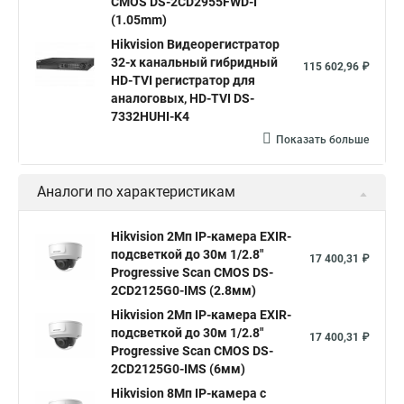
CMOS DS-2CD2955FWD-I
Poe камера
Hikvision 2cd2142fwd
hikvision c
(1.05mm)
Hikvision Видеорегистратор
hikvision 4
Hikvision ds 2cd1148
hikvision ds 2cd1148 i b
32-х канальный гибридный
115 602,96 ₽
hikvision ds 2cd2042wd i
Видеокамера hikvision
HD-TVI регистратор для
аналоговых, HD-TVI DS-
Камера hikvision ds
Видеокамеры hikvision ds
7332HUHI-K4
Камера hiwatch ds Hikvision
Камера Hikvision ds 2ce16d8t
Показать больше
Видеокамера hikvision hiwatch
Аналоги по характеристикам
Камера Hikvision ds 2cd2442fwd
Hikvision камера ds 2cd2023g0 i
Купольная камера
Hikvision 2Мп IP-камера EXIR-
подсветкой до 30м 1/2.8"
Уличная камера
Hikvision ip camera
17 400,31 ₽
Progressive Scan CMOS DS-
Hikvision поворотная камера
Hikvision купольная
2CD2125G0-IMS (2.8мм)
Hikvision 2Мп IP-камера EXIR-
Нikvision микрофон
Hikvision поворотная
подсветкой до 30м 1/2.8"
17 400,31 ₽
Hikvision порты
Progressive Scan CMOS DS-
2CD2125G0-IMS (6мм)
Hikvision 8Мп IP-камера с