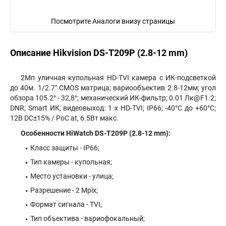
Посмотрите Аналоги внизу страницы
Описание Hikvision DS-T209P (2.8-12 mm)
2Мп уличная купольная HD-TVI камера с ИК-подсветкой
до 40м. 1/2.7" CMOS матрица; вариообъектив 2.8-12мм; угол
обзора 105.2° - 32,8°; механический ИК-фильтр; 0.01 Лк@F1.2;
DNR; Smart ИК; видеовыход: 1 х HD-TVI; IP66; -40°С до +60°С;
12В DC±15% / PoC at, 6.5Вт макс.
Особенности HiWatch DS-T209P (2.8-12 mm):
Класс защиты - IP66;
Тип камеры - купольная;
Место установки - улица;
Разрешение - 2 Mpix;
Формат сигнала - TVI;
Тип объектива - вариофокальный;