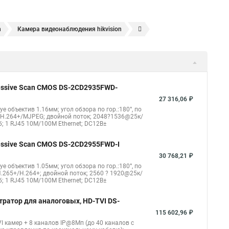
n
Камера видеонаблюдения hikvision
ера
Hikvision hd
Hikvision ds
Hikvision poe
nect
Видеонаблюдение
Ip видеокамеры
Poe камера
1148 i b
hikvision ds 2cd2042wd i
Видеокамера hikvision
gressive Scan CMOS DS-2CD2935FWD-
kvision ds 2ce16d8t
Видеокамера hikvision hiwatch
27 316,06 ₽
eye объектив 1.16мм; угол обзора по гор.:180°, по
Уличная камера
Hikvision ip camera
4/H.264+/MJPEG; двойной поток; 2048?1536@25к/
б; 1 RJ45 10M/100M Ethernet; DC12В±
оротная
Hikvision порты
gressive Scan CMOS DS-2CD2955FWD-I
30 768,21 ₽
eye объектив 1.05мм; угол обзора по гор.:180°, по
.265+/H.264+; двойной поток; 2560 ? 1920@25к/
б; 1 RJ45 10M/100M Ethernet; DC12В±
тратор для аналоговых, HD-TVI DS-
115 602,96 ₽
I камер + 8 каналов IP@8Мп (до 40 каналов с