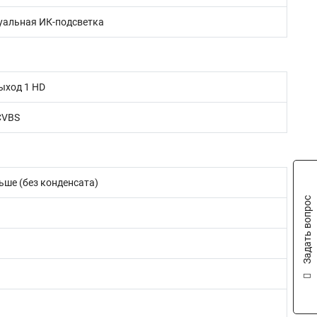
туальная ИК-подсветка
ыход 1 HD
CVBS
ньше (без конденсата)
Задать вопрос