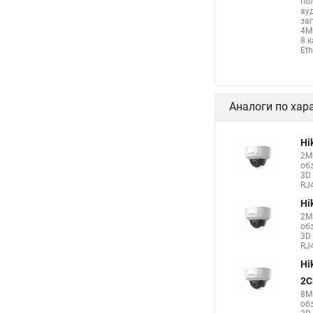
по
ау
за
4М
8 
Eth
Аналоги по хар
Hi
2М
об
3D 
RJ4
Hi
2М
об
3D 
RJ4
Hi
2C
8М
об