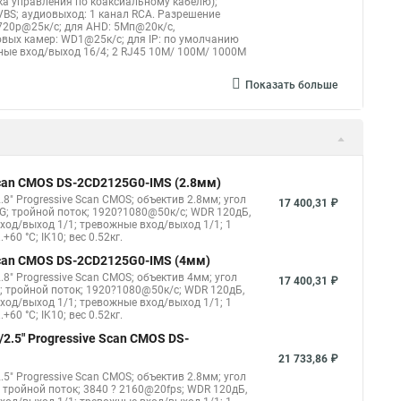
ка управления по коаксиальному кабелю);
CVBS; аудиовыход: 1 канал RCA. Разрешение
720p@25к/с; для AHD: 5Мп@20к/с,
вых камер: WD1@25к/с; для IP: по умолчанию
жные вход/выход 16/4; 2 RJ45 10M/ 100M/ 1000М
Показать больше
 Scan CMOS DS-2CD2125G0-IMS (2.8мм)
8" Progressive Scan CMOS; объектив 2.8мм; угол
17 400,31 ₽
G; тройной поток; 1920?1080@50к/с; WDR 120дБ,
овход/выход 1/1; тревожные вход/выход 1/1; 1
60 °C; IK10; вес 0.52кг.
 Scan CMOS DS-2CD2125G0-IMS (4мм)
8" Progressive Scan CMOS; объектив 4мм; угол
17 400,31 ₽
; тройной поток; 1920?1080@50к/с; WDR 120дБ,
овход/выход 1/1; тревожные вход/выход 1/1; 1
60 °C; IK10; вес 0.52кг.
2.5" Progressive Scan CMOS DS-
21 733,86 ₽
5" Progressive Scan CMOS; объектив 2.8мм; угол
 тройной поток; 3840 ? 2160@20fps; WDR 120дБ,