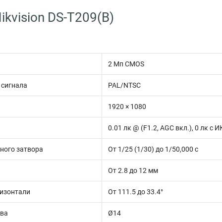
kvision DS-T209(B)
2 Мп CMOS
 сигнала
PAL/NTSC
1920 × 1080
0.01 лк @ (F1.2, AGC вкл.), 0 лк с 
ного затвора
От 1/25 (1/30) до 1/50,000 с
От 2.8 до 12 мм
ризонтали
От 111.5 до 33.4°
ива
Ø14