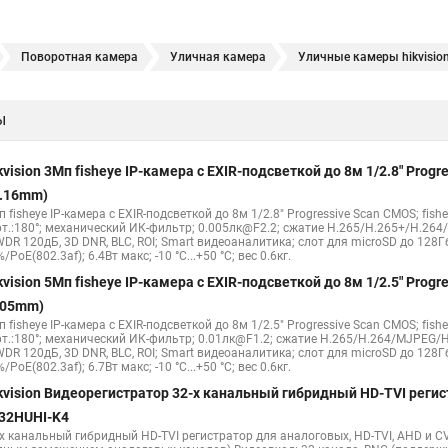
Поворотная камера
Уличная камера
Уличные камеры hikvisio
е камеры
Hikvision ip
Hikvision купить
Hikvision уличная ip кам
ы
Hikvision 2 8 mm
Hikvision camera
Hikvision 2cd1148 i b
Hik con
hikvision c
hikvision 4
Hikvision ds 2cd1148
hikvision ds 2cd
kvision 3Мп fisheye IP-камера c EXIR-подсветкой до 8м 1/2.8" Pro
Видеокамеры hikvision ds
Камера hiwatch ds Hikvision
Камера Hi
1.16mm)
 fisheye IP-камера c EXIR-подсветкой до 8м 1/2.8" Progressive Scan CMOS; fish
2cd2442fwd
Hikvision камера ds 2cd2023g0 i
Купольная камера
рт.:180°; механический ИК-фильтр; 0.005лк@F2.2; сжатие H.265/H.265+/H.26
WDR 120дБ, 3D DNR, BLC, ROI; Smart видеоаналитика; слот для microSD до 128Г
 камера
Hikvision купольная
Нikvision микрофон
Hikvision пов
/PoE(802.3af); 6.4Вт макс; -10 °C...+50 °C; вес 0.6кг.
kvision 5Мп fisheye IP-камера c EXIR-подсветкой до 8м 1/2.5" Pro
.05mm)
 fisheye IP-камера c EXIR-подсветкой до 8м 1/2.5" Progressive Scan CMOS; fish
рт.:180°; механический ИК-фильтр; 0.01лк@F1.2; сжатие H.265/H.264/MJPEG/H
WDR 120дБ, 3D DNR, BLC, ROI; Smart видеоаналитика; слот для microSD до 128Г
/PoE(802.3af); 6.7Вт макс; -10 °C...+50 °C; вес 0.6кг.
kvision Видеорегистратор 32-х канальный гибридный HD-TVI регис
32HUHI-K4
-х канальный гибридный HD-TVI регистратор для аналоговых, HD-TVI, AHD и CV