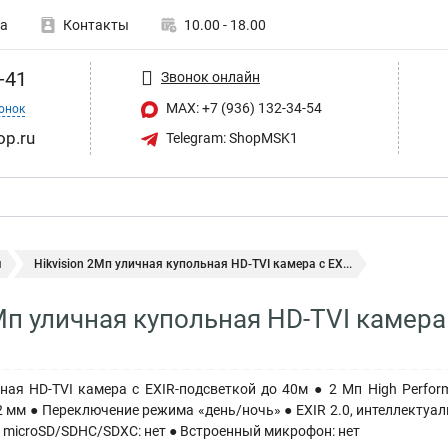
а
Контакты
10.00 - 18.00
-41
Звонок онлайн
MAX: +7 (936) 132-34-54
онок
op.ru
Telegram: ShopMSK1
ы
Hikvision 2Мп уличная купольная HD-TVI камера с EX...
Мп уличная купольная HD-TVI камера
ная HD-TVI камера с EXIR-подсветкой до 40м ● 2 Мп High Perf
12 мм ● Переключение режима «день/ночь» ● EXIR 2.0, интеллектуал
 microSD/SDHC/SDXC: нет ● Встроенный микрофон: нет