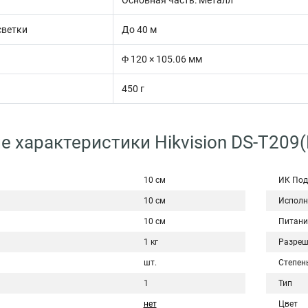
Основная часть: Металл
светки
До 40 м
Φ 120 × 105.06 мм
450 г
е характеристики Hikvision DS-T209(
10 см
ИК Под
10 см
Исполн
10 см
Питани
1 кг
Разреш
шт.
Степен
1
Тип
нет
Цвет