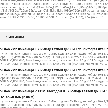
лным замещением аналоговых каналов) Видеовход: 32 канала, BNC (поддерж
диовход: 4 канала RCA; видеовыход: 1 VGA/1 HDMI до 1080Р, 1 HDMI до 4К, 1 
писи на канал для TVI: 8Мп@8к/с, 5Мп@12к/с, 4Мп@15к/с, 3Мп@18к/с, 1080p/
п/3Мп/1080p/720p@25к/с; для CVI: 4Мп/3Мп/1080p/720p@25к/с; для аналого
каналов 8Мп@25к/с; синхр. воспр. 16 каналов; 4 SATA для HDD до 8Тб; трево
ernet; 3 USB; -10°C...+55°C; АC100В-240В; 74Вт макс (без HDD); ?7кг (без HDD).
актеристикам
kvision 2Мп IP-камера EXIR-подсветкой до 30м 1/2.8" Progressive
п уличная купольная IP-камера с HDMI выходом и EXIR-подсветкой до 30м 1/2.
зора 108°; механический ИК-фильтр; 0.009лк@F1.6; сжатие H.265/H.264/MJPE
DNR, BLC, ROI, HLC; Smart видеоаналитика; слот для micro SD до 128Гб; ауди
5 10M/100M Ethernet; HDMI выход; DC12В± 25%/PoE(802.3af); 7Вт макс; -40 °C...+
kvision 2Мп IP-камера EXIR-подсветкой до 30м 1/2.8" Progressive
п уличная купольная IP-камера с HDMI выходом и EXIR-подсветкой до 30м 1/2.
зора 86°; механический ИК-фильтр; 0.009лк@F1.6; сжатие H.265/H.264/MJPEG
DNR, BLC, ROI, HLC; Smart видеоаналитика; слот для micro SD до 128Гб; ауди
5 10M/100M Ethernet; HDMI выход; DC12В± 25%/PoE(802.3af); 7Вт макс; -40 °C...+
kvision 8Мп IP-камера с HDMI выходом и EXIR-подсветкой до 30м 1/
D2185G0-IMS (2.8мм)
п уличная купольная IP-камера с HDMI выходом и EXIR-подсветкой до 30м 1/2.
зора 102°; механический ИК-фильтр; 0.028лк@F2; сжатие H.265/H.264/MJPEG;