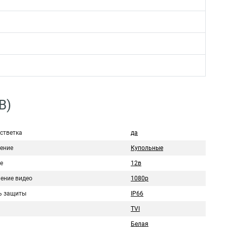
B)
стветка
да
ение
Купольные
е
12в
ение видео
1080p
ь защиты
IP66
TVI
Белая