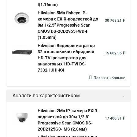
I(1.16mm)
Hikvision ds
Hikvision poe
Hikvision уличная
Hikvision 5Мп fisheye IP-
Hikvision 2 8 mm
Hikvision camera
Hikvision 2cd1148 i b
камера c EXIR-подсветкой до
30 768,21 ₽
8м 1/2.5" Progressive Scan
Hik connect
Видеонаблюдение
Ip видеокамеры
CMOS DS-2CD2955FWD-I
Poe камера
Hikvision 2cd2142fwd
hikvision c
(1.05mm)
Hikvision Видеорегистратор
hikvision 4
Hikvision ds 2cd1148
hikvision ds 2cd1148 i b
32-х канальный гибридный
115 602,96 ₽
hikvision ds 2cd2042wd i
Видеокамера hikvision
HD-TVI регистратор для
аналоговых, HD-TVI DS-
Камера hikvision ds
Видеокамеры hikvision ds
7332HUHI-K4
Камера hiwatch ds Hikvision
Камера Hikvision ds 2ce16d8t
Показать больше
Видеокамера hikvision hiwatch
Аналоги по характеристикам
Камера Hikvision ds 2cd2442fwd
Hikvision камера ds 2cd2023g0 i
Купольная камера
Hikvision 2Мп IP-камера EXIR-
подсветкой до 30м 1/2.8"
Уличная камера
Hikvision ip camera
17 400,31 ₽
Progressive Scan CMOS DS-
Hikvision поворотная камера
Hikvision купольная
2CD2125G0-IMS (2.8мм)