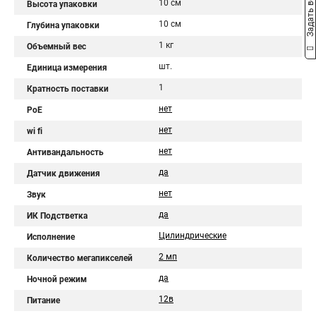
Задать вопрос
10 см
Высота упаковки
10 см
Глубина упаковки
1 кг
Объемный вес
шт.
Единица измерения
1
Кратность поставки
нет
PoE
нет
wi fi
нет
Антивандальность
да
Датчик движения
нет
Звук
да
ИК Подстветка
Цилиндрические
Исполнение
2 мп
Количество мегапикселей
да
Ночной режим
12в
Питание