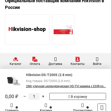
Официальный поставщик компании
Hikvision
в
России
Каталог
Оплата
Доставка
Контакты
Войти
Hikvision DS-T200S (2.8 mm)
Код товара: DS-T200S (2.8 mm)
2Мп уличная цилиндрическая HD-TVI камера с EXIR-по...
0,00 ₽
–
+
В корзину
0
0
1
Сравнить
Корзина
Просмотрено