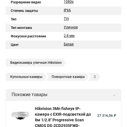
1080p
Разрешение видео
IP66
Степень защиты
TVI
Тип
Уличное
Тип монтажа
2.8 мм
Фокусное расстояние
Белая
Цвет
Видеокамера уличная Hikvision
Купольные камеры
Поворотная камера
Уличная камера
Уличные камеры hikvision
Похожие товары
Камера видеонаблюдения hikvision
Hikvision поворотные камеры
Hikvision ip
Hikvision 3Мп fisheye IP-
камера c EXIR-подсветкой до
Hikvision купить
Hikvision уличная ip камера
27 316,06 ₽
8м 1/2.8" Progressive Scan
Hikvision hd
CMOS DS-2CD2935FWD-