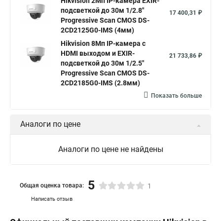
Hikvision 2Мп IP-камера EXIR-
Нikvision микрофон
Hikvision поворотная
подсветкой до 30м 1/2.8"
17 400,31 ₽
Hikvision порты
Progressive Scan CMOS DS-
2CD2125G0-IMS (4мм)
Hikvision 8Мп IP-камера с
HDMI выходом и EXIR-
21 733,86 ₽
подсветкой до 30м 1/2.5"
Progressive Scan CMOS DS-
2CD2185G0-IMS (2.8мм)
Показать больше
Аналоги по цене
Аналоги по цене не найдены
5
Общая оценка товара:
1
Написать отзыв