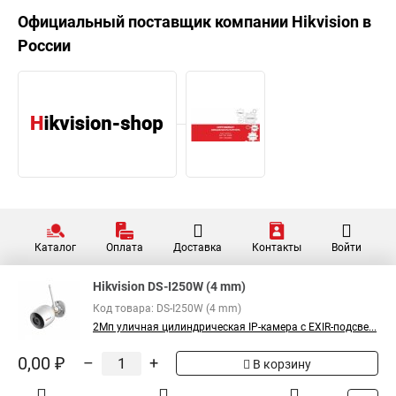
Официальный поставщик компании
Hikvision
в
России
Каталог
Оплата
Доставка
Контакты
Войти
Hikvision DS-I250W (4 mm)
Код товара: DS-I250W (4 mm)
2Мп уличная цилиндрическая IP-камера c EXIR-подсве...
0,00 ₽
–
+
В корзину