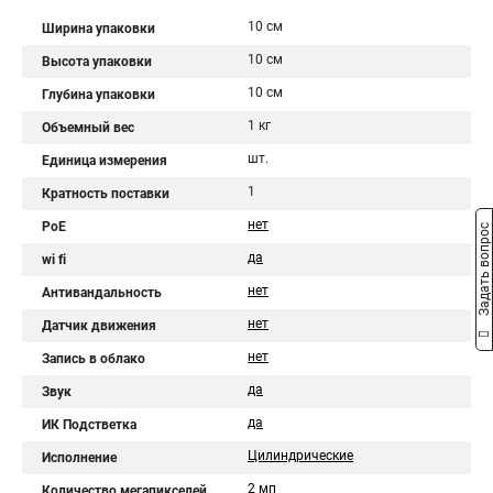
10 см
Ширина упаковки
10 см
Высота упаковки
10 см
Глубина упаковки
1 кг
Объемный вес
шт.
Единица измерения
1
Кратность поставки
нет
PoE
Задать вопрос
да
wi fi
нет
Антивандальность
нет
Датчик движения
нет
Запись в облако
да
Звук
да
ИК Подстветка
Цилиндрические
Исполнение
2 мп
Количество мегапикселей