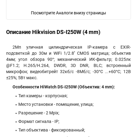
Посмотрите Аналоги внизу страницы
Описание Hikvision DS-I250W (4 mm)
2Мп уличная цилиндрическая IP-камера c EXIR-
подсветкой до 30м и WiFi 1/2.8'' CMOS матрица; объектив
4мм; угол обзора 90°; механический ИК-фильтр; 0.025лк
@F1.2; H.265/H.264, DWDR, 3D DNR, BLC; встроенный
микрофон; видеобитрейт 32кб/с -8Мб/с; -30°C ...+60°C; 12В
±25%; 5Вт макс.
Особенности HiWatch DS-I250W (Объектив: 4 mm):
Тип камеры - корпусная;
Место установки - помещение, улица;
Разрешение - 2 Mpix;
Формат сигнала - IP;
Тип объектива - фиксированный;