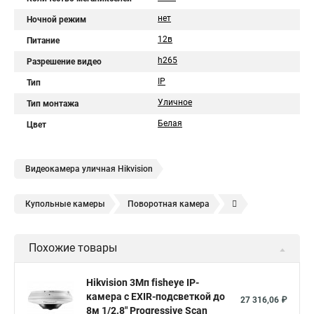
нет
Ночной режим
12в
Питание
h265
Разрешение видео
IP
Тип
Уличное
Тип монтажа
Белая
Цвет
Видеокамера уличная Hikvision
Купольные камеры
Поворотная камера
Уличная камера
Уличные камеры hikvision
Похожие товары
Камера видеонаблюдения hikvision
Hikvision поворотные камеры
Hikvision ip
Hikvision 3Мп fisheye IP-
камера c EXIR-подсветкой до
Hikvision купить
Hikvision уличная ip камера
27 316,06 ₽
8м 1/2.8" Progressive Scan