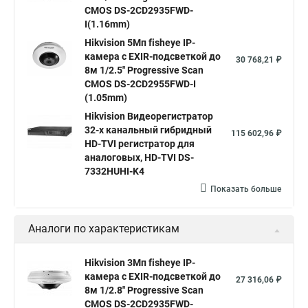
Hikvision hd
CMOS DS-2CD2935FWD-
I(1.16mm)
Hikvision ds
Hikvision poe
Hikvision уличная
Hikvision 5Мп fisheye IP-
Hikvision 2 8 mm
Hikvision camera
Hikvision 2cd1148 i b
камера c EXIR-подсветкой до
30 768,21 ₽
8м 1/2.5" Progressive Scan
Hik connect
Видеонаблюдение
Ip видеокамеры
CMOS DS-2CD2955FWD-I
Poe камера
Hikvision 2cd2142fwd
hikvision c
(1.05mm)
Hikvision Видеорегистратор
hikvision 4
Hikvision ds 2cd1148
hikvision ds 2cd1148 i b
32-х канальный гибридный
115 602,96 ₽
hikvision ds 2cd2042wd i
Видеокамера hikvision
HD-TVI регистратор для
аналоговых, HD-TVI DS-
Камера hikvision ds
Видеокамеры hikvision ds
7332HUHI-K4
Камера hiwatch ds Hikvision
Камера Hikvision ds 2ce16d8t
Показать больше
Видеокамера hikvision hiwatch
Аналоги по характеристикам
Камера Hikvision ds 2cd2442fwd
Hikvision камера ds 2cd2023g0 i
Купольная камера
Hikvision 3Мп fisheye IP-
камера c EXIR-подсветкой до
Уличная камера
Hikvision ip camera
27 316,06 ₽
8м 1/2.8" Progressive Scan
Hikvision поворотная камера
Hikvision купольная
CMOS DS-2CD2935FWD-