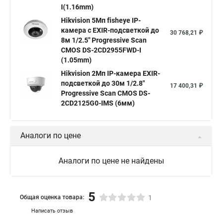
I(1.16mm)
Нikvision микрофон
Hikvision поворотная
Hikvision 5Мп fisheye IP-
Hikvision порты
камера c EXIR-подсветкой до
30 768,21 ₽
8м 1/2.5" Progressive Scan
CMOS DS-2CD2955FWD-I
(1.05mm)
Hikvision 2Мп IP-камера EXIR-
подсветкой до 30м 1/2.8"
17 400,31 ₽
Progressive Scan CMOS DS-
2CD2125G0-IMS (6мм)
Аналоги по цене
Аналоги по цене не найдены
5
Общая оценка товара:
1
Написать отзыв