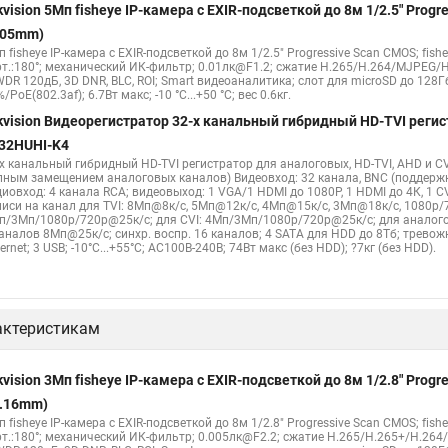
kvision 5Мп fisheye IP-камера c EXIR-подсветкой до 8м 1/2.5" Pro
.05mm)
 fisheye IP-камера c EXIR-подсветкой до 8м 1/2.5" Progressive Scan CMOS; fish
рт.:180°; механический ИК-фильтр; 0.01лк@F1.2; сжатие H.265/H.264/MJPEG/H
WDR 120дБ, 3D DNR, BLC, ROI; Smart видеоаналитика; слот для microSD до 128Г
/PoE(802.3af); 6.7Вт макс; -10 °C...+50 °C; вес 0.6кг.
kvision Видеорегистратор 32-х канальный гибридный HD-TVI регис
32HUHI-K4
-х канальный гибридный HD-TVI регистратор для аналоговых, HD-TVI, AHD и CV
лным замещением аналоговых каналов) Видеовход: 32 канала, BNC (поддерж
диовход: 4 канала RCA; видеовыход: 1 VGA/1 HDMI до 1080Р, 1 HDMI до 4К, 1 
писи на канал для TVI: 8Мп@8к/с, 5Мп@12к/с, 4Мп@15к/с, 3Мп@18к/с, 1080p/
п/3Мп/1080p/720p@25к/с; для CVI: 4Мп/3Мп/1080p/720p@25к/с; для аналого
каналов 8Мп@25к/с; синхр. воспр. 16 каналов; 4 SATA для HDD до 8Тб; трево
ernet; 3 USB; -10°C...+55°C; АC100В-240В; 74Вт макс (без HDD); ?7кг (без HDD).
актеристикам
kvision 3Мп fisheye IP-камера c EXIR-подсветкой до 8м 1/2.8" Pro
1.16mm)
 fisheye IP-камера c EXIR-подсветкой до 8м 1/2.8" Progressive Scan CMOS; fish
рт.:180°; механический ИК-фильтр; 0.005лк@F2.2; сжатие H.265/H.265+/H.26