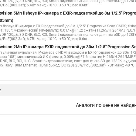
WDR 120дБ, 3D DNR, BLC, ROI; Smart видеоаналитика; слот для microSD до 128Г
/PoE(802.3af); 6.4Вт макс; -10 °C...+50 °C; вес 0.6кг.
kvision 5Мп fisheye IP-камера c EXIR-подсветкой до 8м 1/2.5" Pro
.05mm)
 fisheye IP-камера c EXIR-подсветкой до 8м 1/2.5" Progressive Scan CMOS; fish
рт.:180°; механический ИК-фильтр; 0.01лк@F1.2; сжатие H.265/H.264/MJPEG/H
WDR 120дБ, 3D DNR, BLC, ROI; Smart видеоаналитика; слот для microSD до 128Г
/PoE(802.3af); 6.7Вт макс; -10 °C...+50 °C; вес 0.6кг.
kvision 2Мп IP-камера EXIR-подсветкой до 30м 1/2.8" Progressive
п уличная купольная IP-камера с HDMI выходом и EXIR-подсветкой до 30м 1/2.
зора 108°; механический ИК-фильтр; 0.009лк@F1.6; сжатие H.265/H.264/MJPE
DNR, BLC, ROI, HLC; Smart видеоаналитика; слот для micro SD до 128Гб; ауди
5 10M/100M Ethernet; HDMI выход; DC12В± 25%/PoE(802.3af); 7Вт макс; -40 °C...+
е
Аналоги по цене не найде
Н