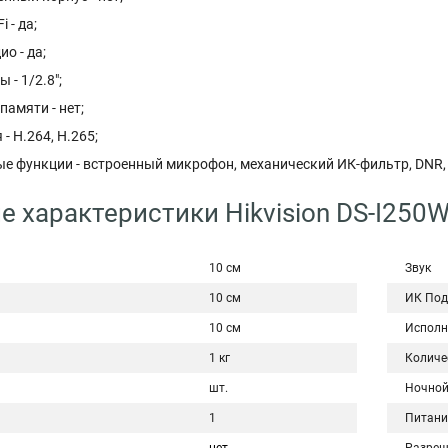
 - да;
о - да;
 - 1/2.8";
памяти - нет;
- H.264, H.265;
е функции - встроенный микрофон, механический ИК-фильтр, DNR, 
е характеристики Hikvision DS-I250W
10 см
Звук
10 см
ИК Под
10 см
Исполн
1 кг
Количе
шт.
Ночной
1
Питани