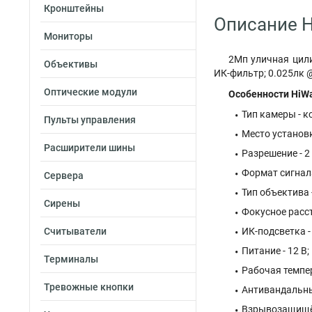
Кронштейны
Описание H
Мониторы
2Мп уличная цили
Объективы
ИК-фильтр; 0.025лк @
Оптические модули
Особенности HiWa
Тип камеры - к
Пульты управления
Место установк
Расширители шины
Разрешение - 2 
Формат сигнала 
Сервера
Тип объектива
Сирены
Фокусное расст
Считыватели
ИК-подсветка -
Питание - 12 В;
Терминалы
Рабочая темпер
Тревожные кнопки
Антивандальный
Взрывозащищён