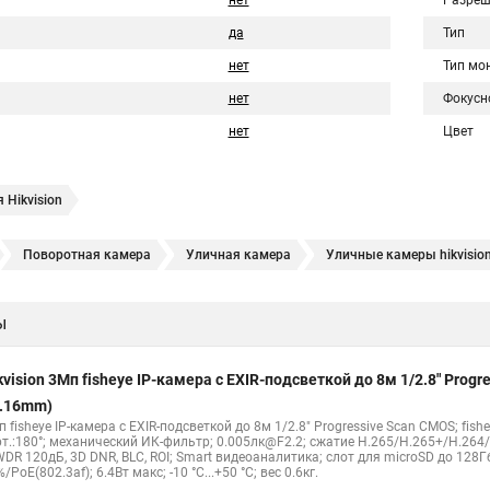
нет
Разреш
да
Тип
нет
Тип мо
нет
Фокусн
нет
Цвет
 Hikvision
Поворотная камера
Уличная камера
Уличные камеры hikvisio
е камеры
Hikvision ip
Hikvision купить
Hikvision уличная ip кам
ы
Hikvision 2 8 mm
Hikvision camera
Hikvision 2cd1148 i b
Hik con
hikvision c
hikvision 4
Hikvision ds 2cd1148
hikvision ds 2cd
kvision 3Мп fisheye IP-камера c EXIR-подсветкой до 8м 1/2.8" Pro
Видеокамеры hikvision ds
Камера hiwatch ds Hikvision
Камера Hi
1.16mm)
 fisheye IP-камера c EXIR-подсветкой до 8м 1/2.8" Progressive Scan CMOS; fish
2cd2442fwd
Hikvision камера ds 2cd2023g0 i
Купольная камера
рт.:180°; механический ИК-фильтр; 0.005лк@F2.2; сжатие H.265/H.265+/H.26
WDR 120дБ, 3D DNR, BLC, ROI; Smart видеоаналитика; слот для microSD до 128Г
 камера
Hikvision купольная
Нikvision микрофон
Hikvision пов
/PoE(802.3af); 6.4Вт макс; -10 °C...+50 °C; вес 0.6кг.