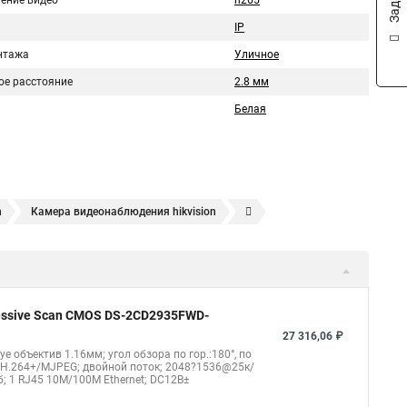
ение видео
h265
IP
нтажа
Уличное
ое расстояние
2.8 мм
Белая
n
Камера видеонаблюдения hikvision
ера
Hikvision hd
Hikvision ds
Hikvision poe
nect
Видеонаблюдение
Ip видеокамеры
Poe камера
1148 i b
hikvision ds 2cd2042wd i
Видеокамера hikvision
gressive Scan CMOS DS-2CD2935FWD-
kvision ds 2ce16d8t
Видеокамера hikvision hiwatch
27 316,06 ₽
eye объектив 1.16мм; угол обзора по гор.:180°, по
Уличная камера
Hikvision ip camera
4/H.264+/MJPEG; двойной поток; 2048?1536@25к/
б; 1 RJ45 10M/100M Ethernet; DC12В±
оротная
Hikvision порты