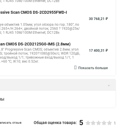
б; 1 RJ45 10M/100M Ethernet; DC12В±
gressive Scan CMOS DS-2CD2955FWD-I
30 768,21 ₽
eye объектив 1.05мм; угол обзора по гор.:180°, по
.265+/H.264+; двойной поток; 2560 ? 1920@25к/
б; 1 RJ45 10M/100M Ethernet; DC12В±
 Scan CMOS DS-2CD2125G0-IMS (2.8мм)
8" Progressive Scan CMOS; объектив 2.8мм; угол
17 400,31 ₽
G; тройной поток; 1920?1080@50к/с; WDR 120дБ,
овход/выход 1/1; тревожные вход/выход 1/1; 1
60 °C; IK10; вес 0.52кг.
Показать больше
ны
5
Общая оценка товара:
аписать отзыв
1