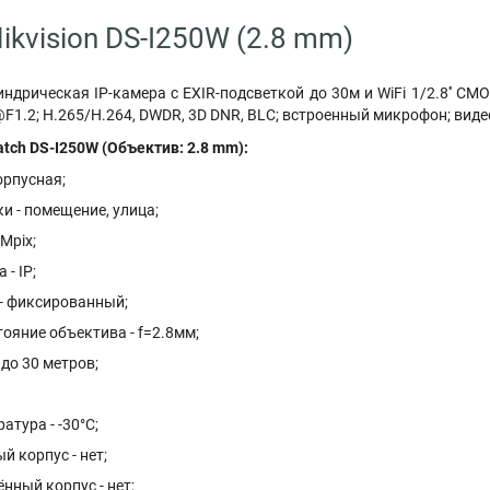
ikvision DS-I250W (2.8 mm)
ндрическая IP-камера c EXIR-подсветкой до 30м и WiFi 1/2.8'' CM
F1.2; H.265/H.264, DWDR, 3D DNR, BLC; встроенный микрофон; видеоб
tch DS-I250W (Объектив: 2.8 mm):
орпусная;
и - помещение, улица;
Mpix;
- IP;
 - фиксированный;
ояние объектива - f=2.8мм;
 до 30 метров;
атура - -30°С;
 корпус - нет;
ный корпус - нет;