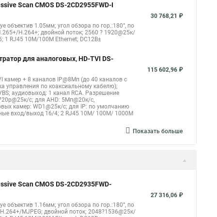
gressive Scan CMOS DS-2CD2955FWD-I
30 768,21 ₽
eye объектив 1.05мм; угол обзора по гор.:180°, по
.265+/H.264+; двойной поток; 2560 ? 1920@25к/
б; 1 RJ45 10M/100M Ethernet; DC12В±
тратор для аналоговых, HD-TVI DS-
115 602,96 ₽
I камер + 8 каналов IP@8Мп (до 40 каналов с
ка управления по коаксиальному кабелю);
CVBS; аудиовыход: 1 канал RCA. Разрешение
720p@25к/с; для AHD: 5Мп@20к/с,
вых камер: WD1@25к/с; для IP: по умолчанию
жные вход/выход 16/4; 2 RJ45 10M/ 100M/ 1000М
Показать больше
gressive Scan CMOS DS-2CD2935FWD-
27 316,06 ₽
eye объектив 1.16мм; угол обзора по гор.:180°, по
4/H.264+/MJPEG; двойной поток; 2048?1536@25к/