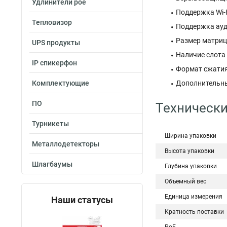
Удлинители poe
Поддержка Wi-Fi
Тепловизор
Поддержка ауди
Размер матрицы
UPS продукты
Наличие слота 
IP спикерфон
Формат сжатия 
Комплектующие
Дополнительны
ПО
Технически
Турникеты
Ширина упаковки
Металлодетекторы
Высота упаковки
Шлагбаумы
Глубина упаковки
Объемный вес
Единица измерения
Наши статусы
Кратность поставки