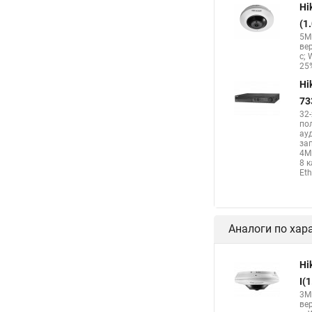
Hi
(1
5Мп
ве
с; 
25%
Hi
73
32
по
ау
за
4М
8 
Eth
Аналоги по хар
Hi
I(
3Мп
ве