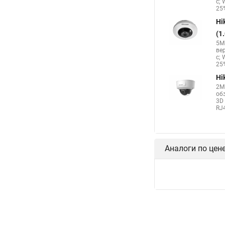
с; 
25%
Hi
(1
5Мп
ве
с; 
25%
Hi
2М
об
3D 
RJ4
Аналоги по цен