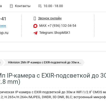
а
Контакты
10.00 - 18.00
-41
Звонок онлайн
MAX: +7 (936) 132-34-54
онок
op.ru
Telegram: ShopMSK1
ы
Hikvision 2Мп IP-камера c EXIR-подсветкой до 30м и...
Мп IP-камера c EXIR-подсветкой до 3
2.8 mm)
ическая IP-камера c EXIR-подсветкой до 30м и WiFi 1/2.8'' CMOS м
.2; H.265+/H.264+/MJPEG, DWDR, 3D DNR, BLC; встроенный микрофон;