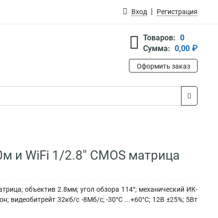
Вход
Регистрация
Товаров:
0
Сумма:
0,00 ₽
Оформить заказ
0м и WiFi 1/2.8'' CMOS матрица
атрица; объектив 2.8мм; угол обзора 114°; механический ИК-
 видеобитрейт 32кб/с -8Мб/с; -30°C ...+60°C; 12В ±25%; 5Вт