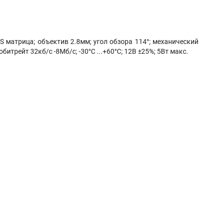
OS матрица; объектив 2.8мм; угол обзора 114°; механический
итрейт 32кб/с -8Мб/с; -30°C ...+60°C; 12В ±25%; 5Вт макс.