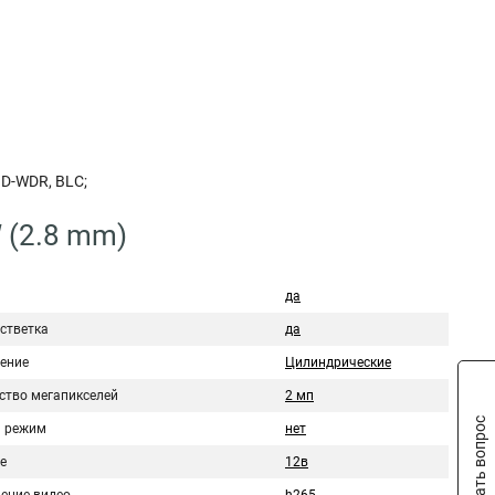
D-WDR, BLC;
 (2.8 mm)
да
стветка
да
ение
Цилиндрические
ство мегапикселей
2 мп
Задать вопрос
 режим
нет
е
12в