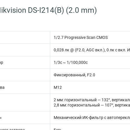
kvision DS-I214(B) (2.0 mm)
1/2.7 Progressive Scan CMOS
0,028 лк @ (F2.0, AGC вкл.), 0 лк с вкл. 
ор
1/3с ~ 1/100,000с
Фиксированный, F2.0
ива
М12
2 мм: горизонтальный — 132°, вертика
2,8 мм: горизонтальный — 107°, вертик
»
Механический ИК-фильтр с автоперек