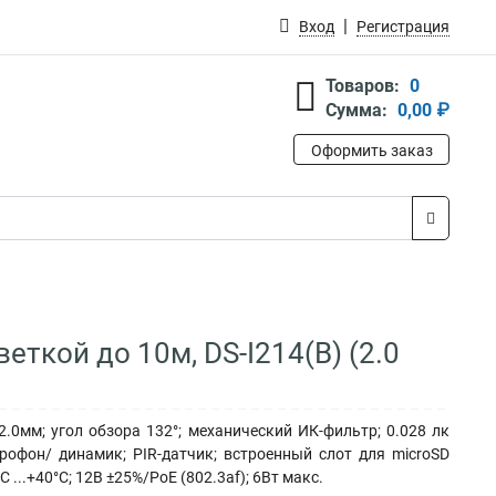
Вход
Регистрация
Товаров:
0
Сумма:
0,00 ₽
Оформить заказ
еткой до 10м, DS-I214(B) (2.0
2.0мм; угол обзора 132°; механический ИК-фильтр; 0.028 лк
рофон/ динамик; PIR-датчик; встроенный слот для microSD
...+40°C; 12В ±25%/PoE (802.3af); 6Вт макс.