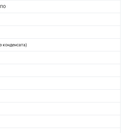
 ПО
з конденсата)