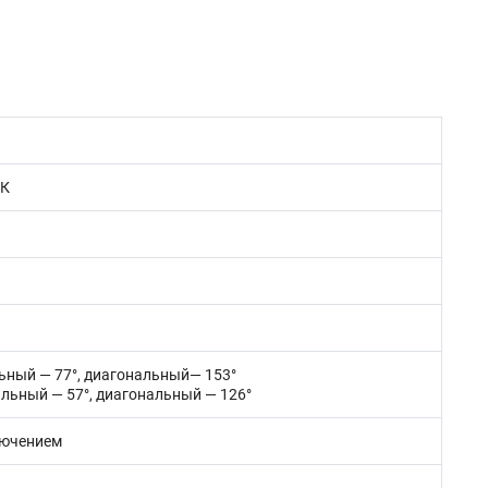
ИК
льный — 77°, диагональный— 153°
альный — 57°, диагональный — 126°
лючением