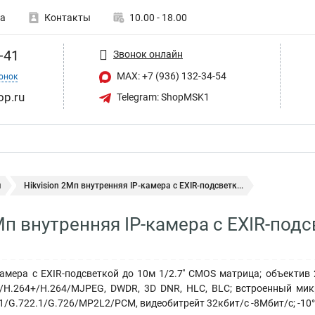
а
Контакты
10.00 - 18.00
-41
Звонок онлайн
MAX: +7 (936) 132-34-54
онок
op.ru
Telegram: ShopMSK1
ы
Hikvision 2Мп внутренняя IP-камера c EXIR-подсветк...
Мп внутренняя IP-камера c EXIR-подсв
амера c EXIR-подсветкой до 10м 1/2.7'' CMOS матрица; объектив 
5/H.264+/H.264/MJPEG, DWDR, 3D DNR, HLC, BLC; встроенный мик
1/G.722.1/G.726/MP2L2/PCM, видеобитрейт 32кбит/с -8Мбит/с; -10°C 