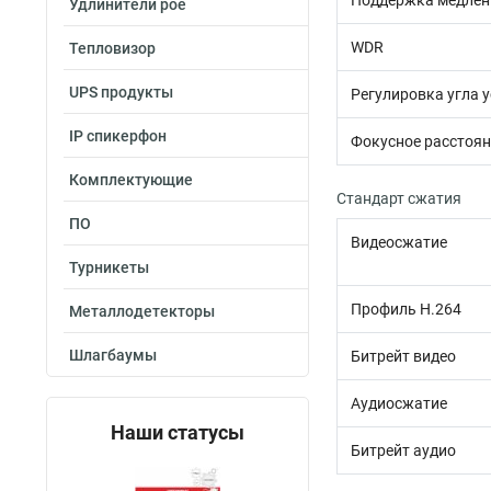
Поддержка медлен
Удлинители poe
WDR
Тепловизор
UPS продукты
Регулировка угла 
IP спикерфон
Фокусное расстоян
Комплектующие
Стандарт сжатия
ПО
Видеосжатие
Турникеты
Профиль H.264
Металлодетекторы
Шлагбаумы
Битрейт видео
Аудиосжатие
Наши статусы
Битрейт аудио