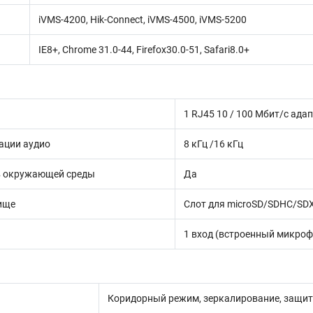
iVMS-4200, Hik-Connect, iVMS-4500, iVMS-5200
IE8+, Chrome 31.0-44, Firefox30.0-51, Safari8.0+
1 RJ45 10 / 100 Мбит/с ада
ации аудио
8 кГц /16 кГц
 окружающей среды
Да
ище
Слот для microSD/SDHC/SDX
1 вход (встроенный микроф
Коридорный режим, зеркалирование, защит