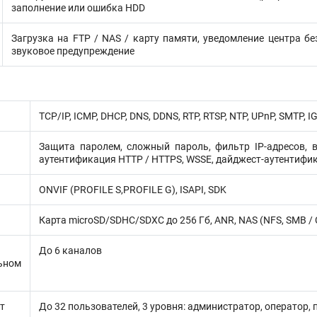
заполнение или ошибка HDD
Загрузка на FTP / NAS / карту памяти, уведомление центра б
звуковое предупреждение
TCP/IP, ICMP, DHCP, DNS, DDNS, RTP, RTSP, NTP, UPnP, SMTP, IG
Защита паролем, сложный пароль, фильтр IP-адресов, 
аутентификация HTTP / HTTPS, WSSE, дайджест-аутентифик
ONVIF (PROFILE S,PROFILE G), ISAPI, SDK
Карта microSD/SDHC/SDXC до 256 Гб, ANR, NAS (NFS, SMB / 
До 6 каналов
ьном
т
До 32 пользователей, 3 уровня: администратор, оператор,