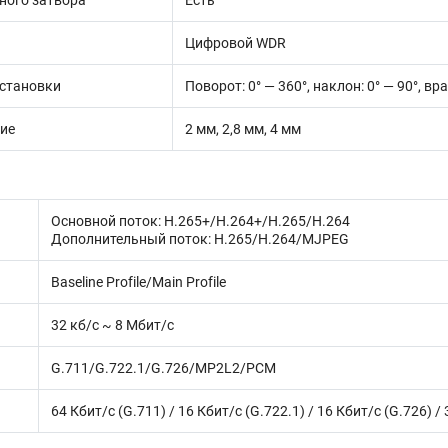
ного затвора
Есть
Цифровой WDR
установки
Поворот: 0° — 360°, наклон: 0° — 90°, вр
ие
2 мм, 2,8 мм, 4 мм
Основной поток: H.265+/H.264+/H.265/H.264
Дополнительный поток: H.265/H.264/MJPEG
Baseline Profile/Main Profile
32 кб/с ~ 8 Мбит/с
G.711/G.722.1/G.726/MP2L2/PCM
64 Кбит/с (G.711) / 16 Кбит/с (G.722.1) / 16 Кбит/с (G.726) 