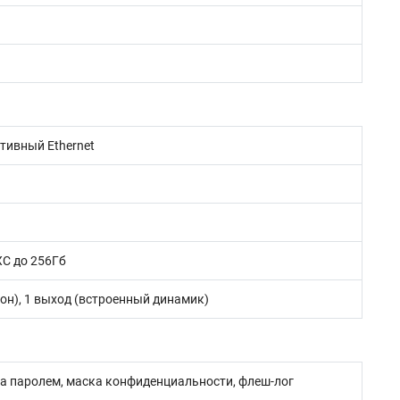
птивный Ethernet
C до 256Гб
он), 1 выход (встроенный динамик)
а паролем, маска конфиденциальности, флеш-лог