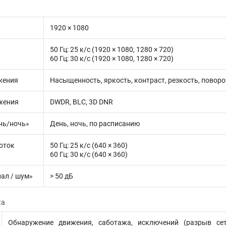
1920 × 1080
50 Гц: 25 к/с (1920 × 1080, 1280 × 720)
60 Гц: 30 к/с (1920 × 1080, 1280 × 720)
жения
Насыщенность, яркость, контраст, резкость, поворо
жения
DWDR, BLC, 3D DNR
нь/ночь»
День, ночь, по расписанию
оток
50 Гц: 25 к/с (640 × 360)
60 Гц: 30 к/с (640 × 360)
ал / шум»
> 50 дБ
ка
Обнаружение движения, саботажа, исключений (разрыв сет