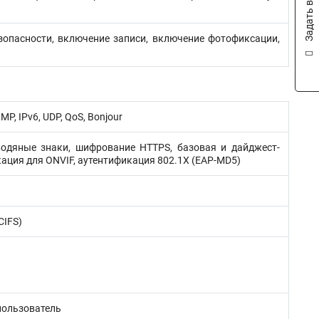
Задать вопрос
езопасности, включение записи, включение фотофиксации,
MP, IPv6, UDP, QoS, Bonjour
водяные знаки, шифрование HTTPS, базовая и дайджест-
ация для ONVIF, аутентификация 802.1X (EAP-MD5)
CIFS)
 пользователь