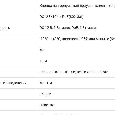
Кнопка на корпусе, веб-браузер, клиентское
DC12В±10% / PoE(802.3af)
ность
DC 12 В: 5 Вт макс. PoE: 6 Вт макс.
-10°С — 40°С, влажность 95% или меньше (бе
Да
10 м
Горизонтальный: 90°, вертикальный: 80°
я ИК-подсветки
До 10м
850 нм
Пластик