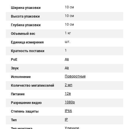
10 см
Ширина упаковки
10 см
Высота упаковки
10 см
Глубина упаковки
1 кг
Объемный вес
шт.
Единица измерения
1
Кратность поставки
да
PoE
да
Звук
Поворотные
Исполнение
2 мп
Количество мегапикселей
12в
Питание
1080p
Разрешение видео
IP66
Степень защиты
IP
Тип
Уличное
Тип монтажа