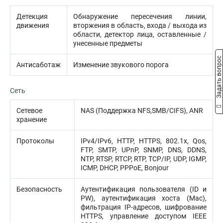
Детекция
Обнаружение пересечения линии,
движения
вторжения в область, входа / выхода из
области, детектор лица, оставленные /
унесенные предметы
Задать вопрос
Антисаботаж
Изменение звукового порога
Сеть
Сетевое
NAS (Поддержка NFS,SMB/CIFS), ANR
хранение
Протоколы
IPv4/IPv6, HTTP, HTTPS, 802.1x, Qos,
FTP, SMTP, UPnP, SNMP, DNS, DDNS,
NTP, RTSP, RTCP, RTP, TCP/IP, UDP, IGMP,
ICMP, DHCP, PPPoE, Bonjour
Безопасность
Аутентификация пользователя (ID и
PW), аутентификация хоста (Mac),
фильтрация IP-адресов, шифрование
HTTPS, управление доступом IEEE