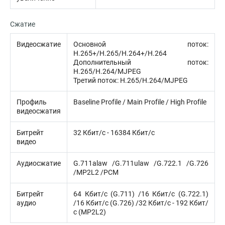
Сжатие
Видеосжатие
Основной поток:
H.265+/H.265/H.264+/H.264
Дополнительный поток:
H.265/H.264/MJPEG
Третий поток: H.265/H.264/MJPEG
Профиль
Baseline Profile / Main Profile / High Profile
видеосжатия
Битрейт
32 Кбит/с - 16384 Кбит/с
видео
Аудиосжатие
G.711alaw /G.711ulaw /G.722.1 /G.726
/MP2L2 /PCM
Битрейт
64 Кбит/с (G.711) /16 Кбит/с (G.722.1)
аудио
/16 Кбит/с (G.726) /32 Кбит/с - 192 Кбит/
с (MP2L2)