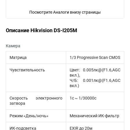
Посмотрите Аналоги внизу страницы
Описание Hikvision DS-I205M
Камера
Матрица
1/3 Progressive Scan CMOS
Чувствительность
Цвет: 0.005лк@(F1.6,AGC
вкл.),
Ч/Б: 0.001лк@(F1.6,AGC
вкл.)
Скорость электронного
1с ~ 1/30000с
затвора
Режим «День/ночь»
Механический ИК-фильтр
ИК-подсветка
EXIR до 20м