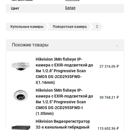
Белая
Цвет
Купольные камеры
Поворотная камера
Уличная камера
Уличные камеры hikvision
Похожие товары
Камера видеонаблюдения hikvision
Hikvision поворотные камеры
Hikvision ip
Hikvision 3Мп fisheye IP-
камера c EXIR-подсветкой до
Hikvision купить
Hikvision уличная ip камера
27 316,06 ₽
8м 1/2.8" Progressive Scan
Hikvision hd
CMOS DS-2CD2935FWD-
I(1.16mm)
Hikvision ds
Hikvision poe
Hikvision уличная
Hikvision 5Мп fisheye IP-
Hikvision 2 8 mm
Hikvision camera
Hikvision 2cd1148 i b
камера c EXIR-подсветкой до
30 768,21 ₽
8м 1/2.5" Progressive Scan
Hik connect
Видеонаблюдение
Ip видеокамеры
CMOS DS-2CD2955FWD-I
Poe камера
Hikvision 2cd2142fwd
hikvision c
(1.05mm)
Hikvision Видеорегистратор
hikvision 4
Hikvision ds 2cd1148
hikvision ds 2cd1148 i b
32-х канальный гибридный
115 602,96 ₽