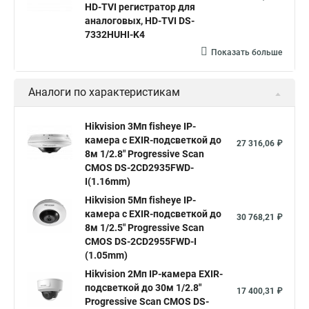
hikvision ds 2cd2042wd i
Видеокамера hikvision
HD-TVI регистратор для
аналоговых, HD-TVI DS-
Камера hikvision ds
Видеокамеры hikvision ds
7332HUHI-K4
Камера hiwatch ds Hikvision
Камера Hikvision ds 2ce16d8t
Показать больше
Видеокамера hikvision hiwatch
Аналоги по характеристикам
Камера Hikvision ds 2cd2442fwd
Hikvision камера ds 2cd2023g0 i
Купольная камера
Hikvision 3Мп fisheye IP-
камера c EXIR-подсветкой до
Уличная камера
Hikvision ip camera
27 316,06 ₽
8м 1/2.8" Progressive Scan
Hikvision поворотная камера
Hikvision купольная
CMOS DS-2CD2935FWD-
I(1.16mm)
Нikvision микрофон
Hikvision поворотная
Hikvision 5Мп fisheye IP-
Hikvision порты
камера c EXIR-подсветкой до
30 768,21 ₽
8м 1/2.5" Progressive Scan
CMOS DS-2CD2955FWD-I
(1.05mm)
Hikvision 2Мп IP-камера EXIR-
подсветкой до 30м 1/2.8"
17 400,31 ₽
Progressive Scan CMOS DS-