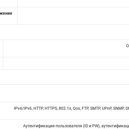
ажения
Аппаратный WDR 120дБ
Обнаружение пересечения лини
Пре
IPv4/IPv6, HTTP, HTTPS, 802.1x, Qos, FTP, SMTP, UPnP, SNMP, DN
Аутентификация пользователя (ID и PW), аутентификация хо