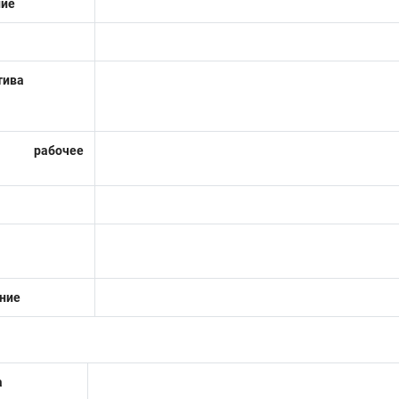
ние
тива
е рабочее
Авто / полу
ние
а