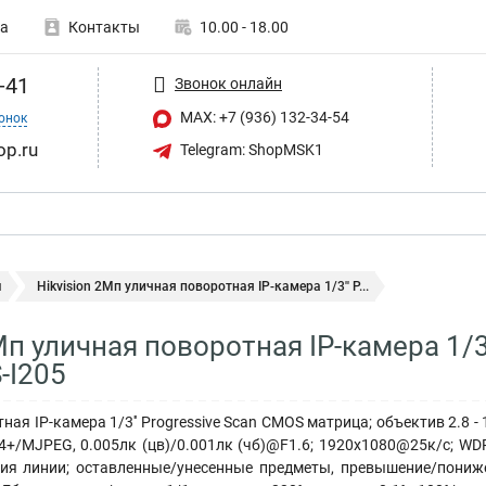
а
Контакты
10.00 - 18.00
-41
Звонок онлайн
MAX: +7 (936) 132-34-54
онок
op.ru
Telegram: ShopMSK1
ы
Hikvision 2Мп уличная поворотная IP-камера 1/3'' P...
Мп уличная поворотная IP-камера 1/3
-I205
ая IP-камера 1/3'' Progressive Scan CMOS матрица; объектив 2.8 - 
4+/MJPEG, 0.005лк (цв)/0.001лк (чб)@F1.6; 1920х1080@25к/с; WD
ния линии; оставленные/унесенные предметы, превышение/пониже