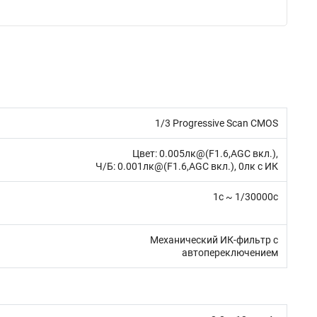
1/3 Progressive Scan CMOS
Цвет: 0.005лк@(F1.6,AGC вкл.),
Ч/Б: 0.001лк@(F1.6,AGC вкл.), 0лк с ИК
1с ~ 1/30000с
кий ИК-фильтр с
автопереключением