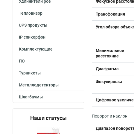
Удлинители poe
Фокусное расстоя
Тепловизор
Трансфокация
UPS продукты
Угол обзора объек
IP спикерфон
Комплектующие
Минимально
расстояние
ПО
Диафрагма
Турникеты
Фокусировка
Металлодетекторы
Шлагбаумы
Цифровое увеличе
Поворот и наклон
Наши статусы
Диапазон поворот