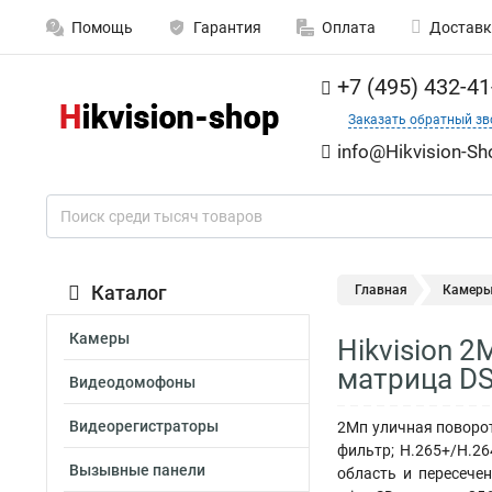
Помощь
Гарантия
Оплата
Доставк
+7 (495) 432-41
Заказать обратный зв
info@Hikvision-Sh
Каталог
Главная
Камер
Камеры
Hikvision 2
матрица DS
Видеодомофоны
Видеорегистраторы
2Мп уличная поворотн
фильтр; H.265+/H.26
Вызывные панели
область и пересече