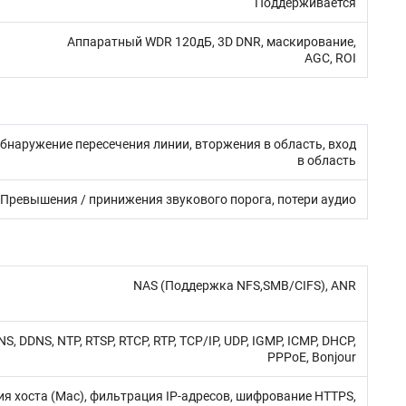
Поддерживается
, 3D DNR, маскирование,
AGC, ROI
и, вторжения в область, вход
в область
вышения / принижения звукового порога, потери аудио
NAS (Поддержка NFS,SMB/CIFS), ANR
S, DDNS, NTP, RTSP, RTCP, RTP, TCP/IP, UDP, IGMP, ICMP, DHCP,
PPPoE, Bonjour
ста (Mac), фильтрация IP-адресов, шифрование HTTPS,