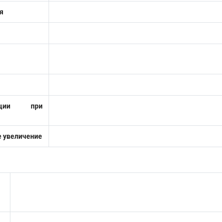
я
Вручную: 0.1° — 10
иции при
 увеличение