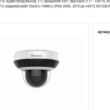
б; аудио вход/выход: 1/1, вращение 330°, вручную: 0.1° - 100°/с, по 
/с; видеобитрейт 32кб/с-16Мб/с; IP66; IK08, -20°C до +60°C; DC12В/P
Артику