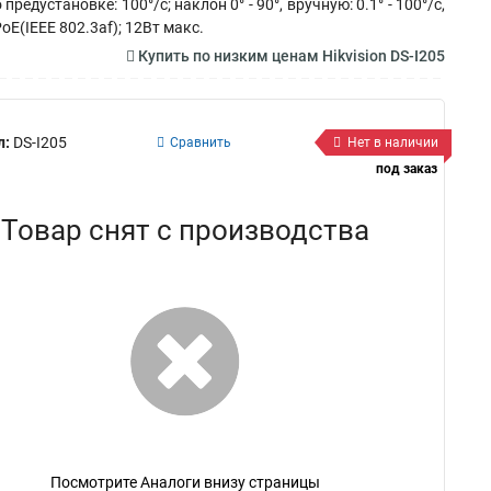
предустановке: 100°/с; наклон 0° - 90°, вручную: 0.1° - 100°/с,
oE(IEEE 802.3af); 12Вт макс.
Купить по низким ценам Hikvision DS-I205
л:
DS-I205
Сравнить
Нет в наличии
под заказ
Товар снят с производства
Посмотрите Аналоги внизу страницы