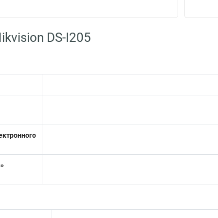
kvision DS-I205
тронного
»
Механичес