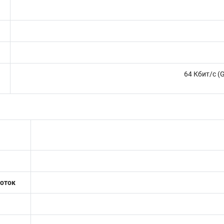
64 Кбит/с (G.711)/16 Кбит/с (G.722.
оток