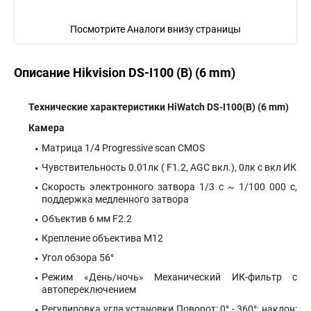
Посмотрите Аналоги внизу страницы
Описание Hikvision DS-I100 (B) (6 mm)
Технические характеристики HiWatch DS-I100(B) (6 mm)
Камера
Матрица 1/4 Progressive scan CMOS
Чувствительность 0.01лк ( F1.2, AGC вкл.), 0лк с вкл ИК
Скорость электронного затвора 1/3 с ~ 1/100 000 с,
поддержка медленного затвора
Объектив 6 мм F2.2
Крепление объектива М12
Угол обзора 56°
Режим «День/ночь» Механический ИК-фильтр с
автопереключением
Регулировка угла установки Поворот: 0° - 360°; наклон: