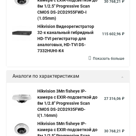
камера c EXIR-подсветкой до
30 768,21 ₽
8м 1/2.5" Progressive Scan
Hik connect
Видеонаблюдение
Ip видеокамеры
CMOS DS-2CD2955FWD-I
Poe камера
Hikvision 2cd2142fwd
hikvision c
(1.05mm)
Hikvision Видеорегистратор
hikvision 4
Hikvision ds 2cd1148
hikvision ds 2cd1148 i b
32-х канальный гибридный
115 602,96 ₽
hikvision ds 2cd2042wd i
Видеокамера hikvision
HD-TVI регистратор для
аналоговых, HD-TVI DS-
Камера hikvision ds
Видеокамеры hikvision ds
7332HUHI-K4
Камера hiwatch ds Hikvision
Камера Hikvision ds 2ce16d8t
Показать больше
Видеокамера hikvision hiwatch
Аналоги по характеристикам
Камера Hikvision ds 2cd2442fwd
Hikvision камера ds 2cd2023g0 i
Купольная камера
Hikvision 3Мп fisheye IP-
камера c EXIR-подсветкой до
Уличная камера
Hikvision ip camera
27 316,06 ₽
8м 1/2.8" Progressive Scan
Hikvision поворотная камера
Hikvision купольная
CMOS DS-2CD2935FWD-
I(1.16mm)
Нikvision микрофон
Hikvision поворотная
Hikvision 5Мп fisheye IP-
Hikvision порты
камера c EXIR-подсветкой до
30 768,21 ₽
8м 1/2.5" Progressive Scan