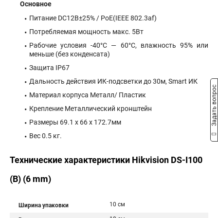
Основное
Питание DC12В±25% / PoE(IEEE 802.3af)
Потребляемая мощность макс. 5Вт
Рабочие условия -40°С — 60°С, влажность 95% или
меньше (без конденсата)
Защита IP67
Дальность действия ИК-подсветки до 30м, Smart ИК
Задать вопрос
Материал корпуса Металл/ Пластик
Крепление Металлический кронштейн
Размеры 69.1 x 66 х 172.7мм
Вес 0.5 кг.
Технические характеристики Hikvision DS-I100
(B) (6 mm)
10 см
Ширина упаковки