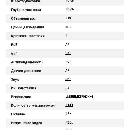
10 см
Высота упаковки
10 см
Глубина упаковки
1 кг
Объемный вес
шт.
Единица измерения
1
Кратность поставки
да
PoE
нет
wi fi
нет
Антивандальность
да
Датчик движения
нет
Звук
да
ИК Подстветка
Цилиндрические
Исполнение
1 мп
Количество мегапикселей
12в
Питание
720p
Разрешение видео