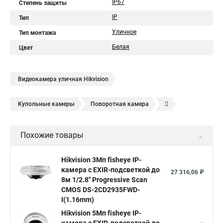
IP67
Степень защиты
IP
Тип
Уличное
Тип монтажа
Белая
Цвет
Видеокамера уличная Hikvision
Купольные камеры
Поворотная камера
Уличная камера
Уличные камеры hikvision
Похожие товары
Камера видеонаблюдения hikvision
Hikvision поворотные камеры
Hikvision ip
Hikvision 3Мп fisheye IP-
камера c EXIR-подсветкой до
Hikvision купить
Hikvision уличная ip камера
27 316,06 ₽
8м 1/2.8" Progressive Scan
Hikvision hd
CMOS DS-2CD2935FWD-
I(1.16mm)
Hikvision ds
Hikvision poe
Hikvision уличная
Hikvision 5Мп fisheye IP-
Hikvision 2 8 mm
Hikvision camera
Hikvision 2cd1148 i b