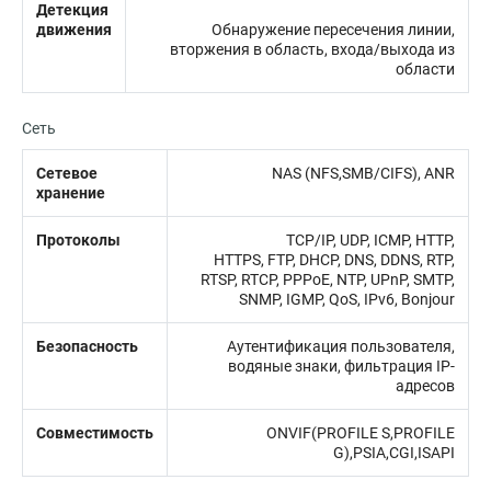
Детекция
движения
Обнаружение пересечения линии,
вторжения в область, входа/выхода из
области
Сеть
Сетевое
NAS (NFS,SMB/CIFS), ANR
хранение
Протоколы
TCP/IP, UDP, ICMP, HTTP,
HTTPS, FTP, DHCP, DNS, DDNS, RTP,
RTSP, RTCP, PPPoE, NTP, UPnP, SMTP,
SNMP, IGMP, QoS, IPv6, Bonjour
Безопасность
Аутентификация пользователя,
водяные знаки, фильтрация IP-
адресов
Совместимость
ONVIF(PROFILE S,PROFILE
G),PSIA,CGI,ISAPI