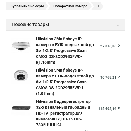
Купольные камеры
Поворотная камера
Уличная камера
Уличные камеры hikvision
Похожие товары
Камера видеонаблюдения hikvision
Hikvision поворотные камеры
Hikvision ip
Hikvision 3Мп fisheye IP-
камера c EXIR-подсветкой до
Hikvision купить
Hikvision уличная ip камера
27 316,06 ₽
8м 1/2.8" Progressive Scan
Hikvision hd
CMOS DS-2CD2935FWD-
I(1.16mm)
Hikvision ds
Hikvision poe
Hikvision уличная
Hikvision 5Мп fisheye IP-
Hikvision 2 8 mm
Hikvision camera
Hikvision 2cd1148 i b
камера c EXIR-подсветкой до
30 768,21 ₽
8м 1/2.5" Progressive Scan
Hik connect
Видеонаблюдение
Ip видеокамеры
CMOS DS-2CD2955FWD-I
Poe камера
Hikvision 2cd2142fwd
hikvision c
(1.05mm)
Hikvision Видеорегистратор
hikvision 4
Hikvision ds 2cd1148
hikvision ds 2cd1148 i b
32-х канальный гибридный
115 602,96 ₽
hikvision ds 2cd2042wd i
Видеокамера hikvision
HD-TVI регистратор для
аналоговых, HD-TVI DS-
Камера hikvision ds
Видеокамеры hikvision ds
7332HUHI-K4