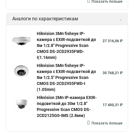
Камера hiwatch ds Hikvision
Камера Hikvision ds 2ce16d8t
Показать больше
Видеокамера hikvision hiwatch
Аналоги по характеристикам
Камера Hikvision ds 2cd2442fwd
Hikvision камера ds 2cd2023g0 i
Купольная камера
Hikvision 3Мп fisheye IP-
камера c EXIR-подсветкой до
Уличная камера
Hikvision ip camera
27 316,06 ₽
8м 1/2.8" Progressive Scan
Hikvision поворотная камера
Hikvision купольная
CMOS DS-2CD2935FWD-
I(1.16mm)
Нikvision микрофон
Hikvision поворотная
Hikvision 5Мп fisheye IP-
Hikvision порты
камера c EXIR-подсветкой до
30 768,21 ₽
8м 1/2.5" Progressive Scan
CMOS DS-2CD2955FWD-I
(1.05mm)
Hikvision 2Мп IP-камера EXIR-
подсветкой до 30м 1/2.8"
17 400,31 ₽
Progressive Scan CMOS DS-
2CD2125G0-IMS (2.8мм)
Показать больше