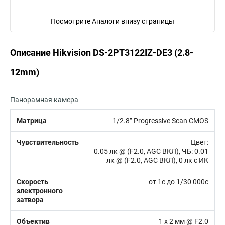
Посмотрите Аналоги внизу страницы
Описание Hikvision DS-2PT3122IZ-DE3 (2.8-
12mm)
Панорамная камера
Матрица
1/2.8’’ Progressive Scan CMOS
Чувствительность
Цвет:
0.05 лк @ (F2.0, AGC ВКЛ), ЧБ: 0.01
лк @ (F2.0, AGC ВКЛ), 0 лк с ИК
Скорость
от 1с до 1/30 000с
электронного
затвора
Объектив
1 х 2 мм @ F2.0