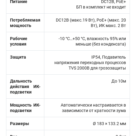
Питание
DC12В, PoE+
БП в комплект не входит
Потребляемая
DC12В (макс.19 Вт), PoE+ (макс. 20
мощность
Вт), ИК макс. 2 Вт
Рабочие
-10 °C…+50 °C, влажность 95% или
условия
меньше (без конденсата)
Защита
IP54, Подавитель
напряжения переходных процессов
TVS 2000В для грозозащиты
Дальность
До 10м
действия ИК-
подсветки
Мощность ИК-
Автоматически настраивается в
подсветки
зависимости от кратности зума
Размеры
Ø 183 × 133.2 мм