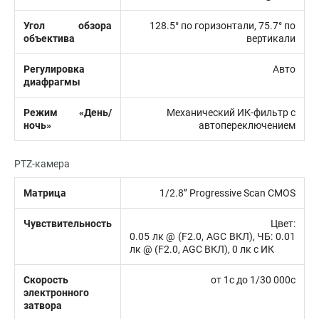
Угол обзора
128.5° по горизонтали, 75.7° по
объектива
вертикали
Регулировка
Авто
диафрагмы
Режим «День/
Механический ИК-фильтр с
ночь»
автопереключением
PTZ-камера
Матрица
1/2.8’’ Progressive Scan CMOS
Чувствительность
Цвет:
0.05 лк @ (F2.0, AGC ВКЛ), ЧБ: 0.01
лк @ (F2.0, AGC ВКЛ), 0 лк с ИК
Скорость
от 1с до 1/30 000с
электронного
затвора