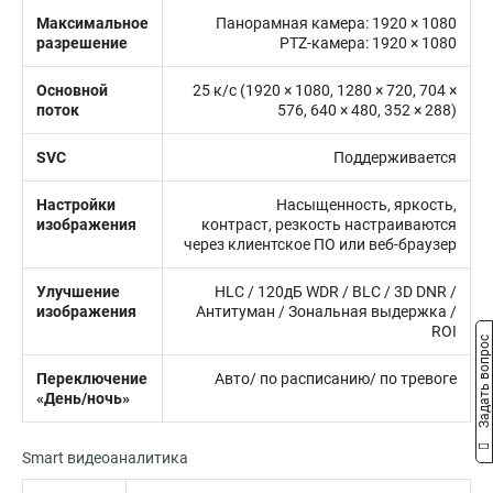
Максимальное
Панорамная камера: 1920 × 1080
разрешение
PTZ-камера: 1920 × 1080
Основной
25 к/с (1920 × 1080, 1280 × 720, 704 ×
поток
576, 640 × 480, 352 × 288)
SVC
Поддерживается
Настройки
Насыщенность, яркость,
изображения
контраст, резкость настраиваются
через клиентское ПО или веб-браузер
Улучшение
HLC / 120дБ WDR / BLC / 3D DNR /
изображения
Антитуман / Зональная выдержка /
ROI
Задать вопрос
Переключение
Авто/ по расписанию/ по тревоге
«День/ночь»
Smart видеоаналитика