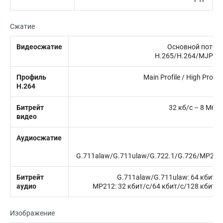
Сжатие
Видеосжатие
Основной поток:
H.265/H.264/MJPEG
Профиль
Main Profile / High Profile
H.264
Битрейт
32 кб/с – 8 Мб/с
видео
Аудиосжатие
G.711alaw/G.711ulaw/G.722.1/G.726/MP2L2
Битрейт
G.711alaw/G.711ulaw: 64 кбит/с
аудио
MP212: 32 кбит/с/64 кбит/с/128 кбит/с
Изображение