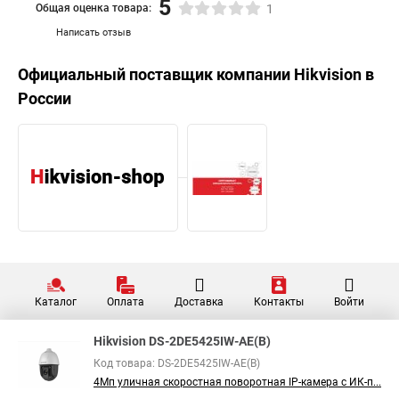
5
Общая оценка товара:
1
Написать отзыв
Официальный поставщик компании
Hikvision
в
России
Каталог
Оплата
Доставка
Контакты
Войти
Hikvision DS-2DE5425IW-AE(B)
Код товара: DS-2DE5425IW-AE(B)
4Мп уличная скоростная поворотная IP-камера с ИК-п...