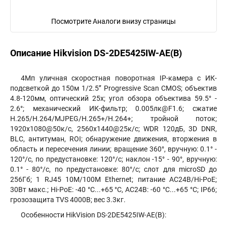
Посмотрите Аналоги внизу страницы
Описание Hikvision DS-2DE5425IW-AE(B)
4Мп уличная скоростная поворотная IP-камера с ИК-
подсветкой до 150м 1/2.5’’ Progressive Scan CMOS; объектив
4.8-120мм, оптический 25x; угол обзора объектива 59.5° -
2.6°; механический ИК-фильтр; 0.005лк@F1.6; сжатие
H.265/H.264/MJPEG/H.265+/H.264+; тройной поток;
1920х1080@50к/с, 2560х1440@25к/с; WDR 120дБ, 3D DNR,
BLC, антитуман, ROI; обнаружение движения, вторжения в
область и пересечения линии; вращение 360°, вручную: 0.1° -
120°/с, по предустановке: 120°/с; наклон -15° - 90°, вручную:
0.1° - 80°/с, по предустановке: 80°/с; слот для microSD до
256Гб; 1 RJ45 10M/100M Ethernet; питание AC24В/Hi-PoE;
30Вт макс.; Hi-PoE: -40 °C...+65 °C, AC24В: -60 °C...+65 °C; IP66;
грозозащита TVS 4000B; вес 3.3кг.
Особенности HikVision DS-2DE5425IW-AE(B):