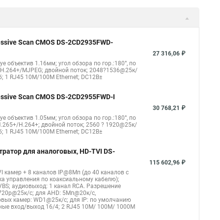
ера
Hikvision hd
Hikvision ds
Hikvision poe
nect
Видеонаблюдение
Ip видеокамеры
Poe камера
1148 i b
hikvision ds 2cd2042wd i
Видеокамера hikvision
gressive Scan CMOS DS-2CD2935FWD-
kvision ds 2ce16d8t
Видеокамера hikvision hiwatch
27 316,06 ₽
eye объектив 1.16мм; угол обзора по гор.:180°, по
Уличная камера
Hikvision ip camera
4/H.264+/MJPEG; двойной поток; 2048?1536@25к/
б; 1 RJ45 10M/100M Ethernet; DC12В±
оротная
Hikvision порты
gressive Scan CMOS DS-2CD2955FWD-I
30 768,21 ₽
eye объектив 1.05мм; угол обзора по гор.:180°, по
.265+/H.264+; двойной поток; 2560 ? 1920@25к/
б; 1 RJ45 10M/100M Ethernet; DC12В±
тратор для аналоговых, HD-TVI DS-
115 602,96 ₽
I камер + 8 каналов IP@8Мп (до 40 каналов с
ка управления по коаксиальному кабелю);
CVBS; аудиовыход: 1 канал RCA. Разрешение
720p@25к/с; для AHD: 5Мп@20к/с,
вых камер: WD1@25к/с; для IP: по умолчанию
жные вход/выход 16/4; 2 RJ45 10M/ 100M/ 1000М