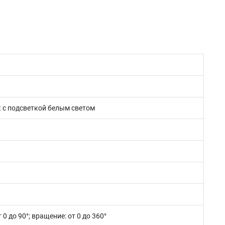
лк с подсветкой белым светом
 0 до 90°; вращение: от 0 до 360°