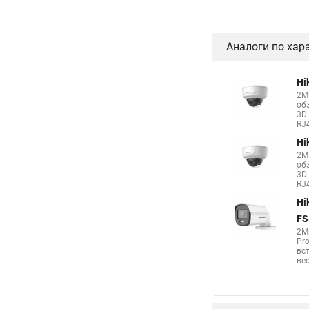
Аналоги по хар
Hi
2М
об
3D 
RJ4
Hi
2М
об
3D 
RJ4
Hi
FS
2М
Pro
вс
вес