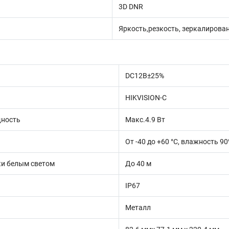
3D DNR
Яркость,резкость, зеркалирова
DC12В±25%
HIKVISION-C
ность
Макс.4.9 Вт
От -40 до +60 °C, влажность 9
ки белым светом
До 40 м
IP67
Металл