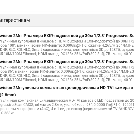
актеристикам
kvision 2Мп IP-камера EXIR-подсветкой до 30м 1/2.8" Progressive
п уличная купольная IP-камера с HDMI выходом и EXIR-подсветкой до 30м 1/2.
зора 108°; механический ИК-фильтр; 0.009лк@F1.6; сжатие H.265/H.264/MJPE
DNR, BLC, ROI, HLC; Smart видеоаналитика; слот для micro SD до 128Гб; ауди
5 10M/100M Ethernet; HDMI выход; DC12В± 25%/PoE(802.3af); 7Вт макс; -40 °C...+
kvision 2Мп IP-камера EXIR-подсветкой до 30м 1/2.8" Progressive
п уличная купольная IP-камера с HDMI выходом и EXIR-подсветкой до 30м 1/2.
зора 86°; механический ИК-фильтр; 0.009лк@F1.6; сжатие H.265/H.264/MJPEG
DNR, BLC, ROI, HLC; Smart видеоаналитика; слот для micro SD до 128Гб; ауди
5 10M/100M Ethernet; HDMI выход; DC12В± 25%/PoE(802.3af); 7Вт макс; -40 °C...+
kvision 2Мп уличная компактная цилиндрическая HD-TVI камера с
(2.8mm)
п уличная компактная цилиндрическая HD-TVI камера с LED подсветкой до 
gressive Scan CMOS; объектив 2.8мм; угол обзора: 98°; 0.0005 Лк@F1.0; 1920
троенным микрофоном (AoC); 4 в 1 видео выход (переключаемый TVI/AHD/CVI/CVB
 0.388кг.