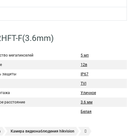
2HFT-F(3.6mm)
ство мегапикселей
5 мп
е
12в
ь защиты
IP67
TVI
нтажа
Уличное
ое расстояние
3.6 мм
Белая
n
Камера видеонаблюдения hikvision