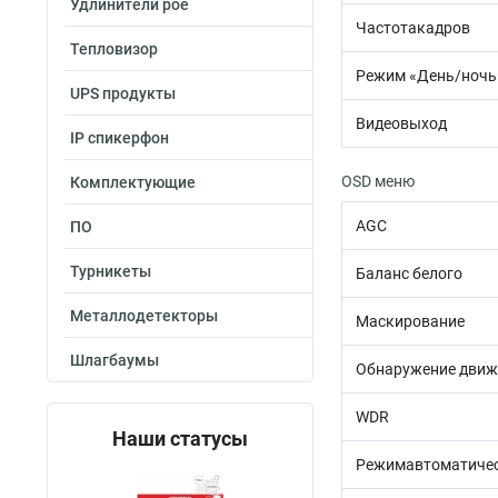
Удлинители poe
Частотакадров
Тепловизор
Режим «День/ночь
UPS продукты
Видеовыход
IP спикерфон
OSD меню
Комплектующие
AGC
ПО
Турникеты
Баланс белого
Металлодетекторы
Маскирование
Шлагбаумы
Обнаружение движ
WDR
Наши статусы
Режимавтоматичес