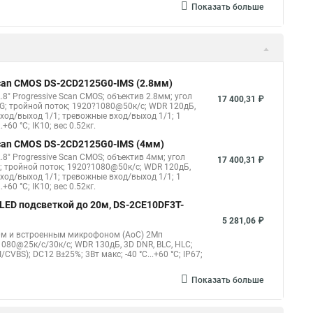
Показать больше
 Scan CMOS DS-2CD2125G0-IMS (2.8мм)
8" Progressive Scan CMOS; объектив 2.8мм; угол
17 400,31 ₽
G; тройной поток; 1920?1080@50к/с; WDR 120дБ,
овход/выход 1/1; тревожные вход/выход 1/1; 1
60 °C; IK10; вес 0.52кг.
 Scan CMOS DS-2CD2125G0-IMS (4мм)
8" Progressive Scan CMOS; объектив 4мм; угол
17 400,31 ₽
; тройной поток; 1920?1080@50к/с; WDR 120дБ,
овход/выход 1/1; тревожные вход/выход 1/1; 1
60 °C; IK10; вес 0.52кг.
 LED подсветкой до 20м, DS-2CE10DF3T-
5 281,06 ₽
20м и встроенным микрофоном (AoC) 2Мп
?1080@25к/с/30к/с; WDR 130дБ, 3D DNR, BLC, HLC;
S); DC12 В±25%; 3Вт макс; -40 °C...+60 °C; IP67;
Показать больше