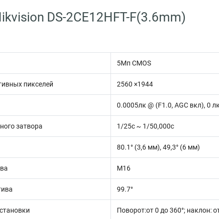
ikvision DS-2CE12HFT-F(3.6mm)
5Мп CMOS
тивных пикселей
2560 ×1944
0.0005лк @ (F1.0, AGC вкл), 0 
ного затвора
1/25с ~ 1/50,000с
80.1° (3,6 мм), 49,3° (6 мм)
ива
М16
тива
99.7°
установки
Поворот:от 0 до 360°; наклон: от