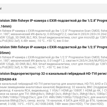
е камеры
Hikvision ip
Hikvision купить
Hikvision уличная ip кам
ы
Hikvision 2 8 mm
Hikvision camera
Hikvision 2cd1148 i b
Hik con
hikvision c
hikvision 4
Hikvision ds 2cd1148
hikvision ds 2cd
kvision 3Мп fisheye IP-камера c EXIR-подсветкой до 8м 1/2.8" Pro
Видеокамеры hikvision ds
Камера hiwatch ds Hikvision
Камера Hi
1.16mm)
 fisheye IP-камера c EXIR-подсветкой до 8м 1/2.8" Progressive Scan CMOS; fish
2cd2442fwd
Hikvision камера ds 2cd2023g0 i
Купольная камера
рт.:180°; механический ИК-фильтр; 0.005лк@F2.2; сжатие H.265/H.265+/H.26
WDR 120дБ, 3D DNR, BLC, ROI; Smart видеоаналитика; слот для microSD до 128Г
 камера
Hikvision купольная
Нikvision микрофон
Hikvision пов
/PoE(802.3af); 6.4Вт макс; -10 °C...+50 °C; вес 0.6кг.
kvision 5Мп fisheye IP-камера c EXIR-подсветкой до 8м 1/2.5" Pro
.05mm)
 fisheye IP-камера c EXIR-подсветкой до 8м 1/2.5" Progressive Scan CMOS; fish
рт.:180°; механический ИК-фильтр; 0.01лк@F1.2; сжатие H.265/H.264/MJPEG/H
WDR 120дБ, 3D DNR, BLC, ROI; Smart видеоаналитика; слот для microSD до 128Г
/PoE(802.3af); 6.7Вт макс; -10 °C...+50 °C; вес 0.6кг.
kvision Видеорегистратор 32-х канальный гибридный HD-TVI регис
32HUHI-K4
-х канальный гибридный HD-TVI регистратор для аналоговых, HD-TVI, AHD и CV
лным замещением аналоговых каналов) Видеовход: 32 канала, BNC (поддерж
диовход: 4 канала RCA; видеовыход: 1 VGA/1 HDMI до 1080Р, 1 HDMI до 4К, 1 
писи на канал для TVI: 8Мп@8к/с, 5Мп@12к/с, 4Мп@15к/с, 3Мп@18к/с, 1080p/
п/3Мп/1080p/720p@25к/с; для CVI: 4Мп/3Мп/1080p/720p@25к/с; для аналого
каналов 8Мп@25к/с; синхр. воспр. 16 каналов; 4 SATA для HDD до 8Тб; трево
ernet; 3 USB; -10°C...+55°C; АC100В-240В; 74Вт макс (без HDD); ?7кг (без HDD).