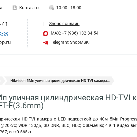
а
Контакты
10.00 - 18.00
-41
Звонок онлайн
MAX: +7 (936) 132-34-54
онок
op.ru
Telegram: ShopMSK1
ы
Hikvision 5Мп уличная цилиндрическая HD-TVI камера...
5Мп уличная цилиндрическая HD-TVI 
FT-F(3.6mm)
рическая HD-TVI камера с LED подсветкой до 40м 5Мп Progressiv
@20к/с; WDR 130дБ, 3D DNR, BLC, HLC; OSD-меню; 4 в 1 видео в
IP67; вес 0.565кг.