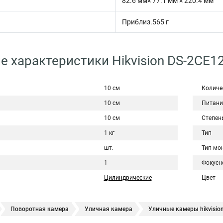
82.6 мм× 77.1 мм × 220.4 мм
Приблиз.565 г
е характеристики Hikvision DS-2CE1
10 см
Количе
10 см
Питани
10 см
Степен
1 кг
Тип
шт.
Тип мо
1
Фокусн
Цилиндрические
Цвет
Поворотная камера
Уличная камера
Уличные камеры hikvisio