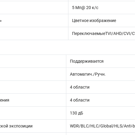
5 Мп@ 20 к/с
»
Цветное изображение
ПереключаемыеTVI/AHD/CVI/
Поддерживается
Автоматич./Ручн.
4 области
ения
4 области
130 дБ
кой экспозиции
WDR/BLC/HLC/Global/HLS/Anti-b