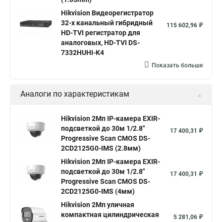
Hikvision Видеорегистратор
hikvision 4
Hikvision ds 2cd1148
hikvision ds 2cd1148 i b
32-х канальный гибридный
115 602,96 ₽
hikvision ds 2cd2042wd i
Видеокамера hikvision
HD-TVI регистратор для
аналоговых, HD-TVI DS-
Камера hikvision ds
Видеокамеры hikvision ds
7332HUHI-K4
Камера hiwatch ds Hikvision
Камера Hikvision ds 2ce16d8t
Показать больше
Видеокамера hikvision hiwatch
Аналоги по характеристикам
Камера Hikvision ds 2cd2442fwd
Hikvision камера ds 2cd2023g0 i
Купольная камера
Hikvision 2Мп IP-камера EXIR-
подсветкой до 30м 1/2.8"
Уличная камера
Hikvision ip camera
17 400,31 ₽
Progressive Scan CMOS DS-
Hikvision поворотная камера
Hikvision купольная
2CD2125G0-IMS (2.8мм)
Hikvision 2Мп IP-камера EXIR-
Нikvision микрофон
Hikvision поворотная
подсветкой до 30м 1/2.8"
17 400,31 ₽
Hikvision порты
Progressive Scan CMOS DS-
2CD2125G0-IMS (4мм)
Hikvision 2Мп уличная
компактная цилиндрическая
5 281,06 ₽