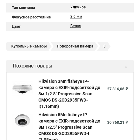
Уличное
Тип монтажа
3.6 мм
Фокусное расстояние
Белая
Цвет
Купольные камеры
Поворотная камера
Уличная камера
Уличные камеры hikvision
Похожие товары
Камера видеонаблюдения hikvision
Hikvision поворотные камеры
Hikvision ip
Hikvision 3Мп fisheye IP-
камера c EXIR-подсветкой до
Hikvision купить
Hikvision уличная ip камера
27 316,06 ₽
8м 1/2.8" Progressive Scan
Hikvision hd
CMOS DS-2CD2935FWD-
I(1.16mm)
Hikvision ds
Hikvision poe
Hikvision уличная
Hikvision 5Мп fisheye IP-
Hikvision 2 8 mm
Hikvision camera
Hikvision 2cd1148 i b
камера c EXIR-подсветкой до
30 768,21 ₽
8м 1/2.5" Progressive Scan
Hik connect
Видеонаблюдение
Ip видеокамеры
CMOS DS-2CD2955FWD-I
Poe камера
Hikvision 2cd2142fwd
hikvision c
(1.05mm)