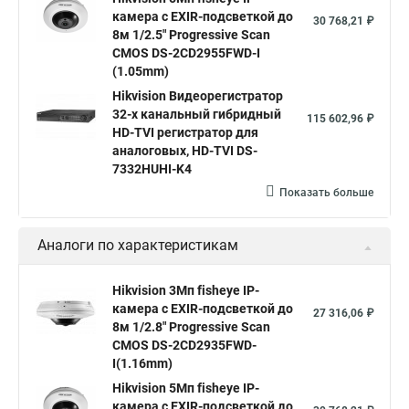
Hikvision 2 8 mm
Hikvision camera
Hikvision 2cd1148 i b
камера c EXIR-подсветкой до
30 768,21 ₽
8м 1/2.5" Progressive Scan
Hik connect
Видеонаблюдение
Ip видеокамеры
CMOS DS-2CD2955FWD-I
Poe камера
Hikvision 2cd2142fwd
hikvision c
(1.05mm)
Hikvision Видеорегистратор
hikvision 4
Hikvision ds 2cd1148
hikvision ds 2cd1148 i b
32-х канальный гибридный
115 602,96 ₽
hikvision ds 2cd2042wd i
Видеокамера hikvision
HD-TVI регистратор для
аналоговых, HD-TVI DS-
Камера hikvision ds
Видеокамеры hikvision ds
7332HUHI-K4
Камера hiwatch ds Hikvision
Камера Hikvision ds 2ce16d8t
Показать больше
Видеокамера hikvision hiwatch
Аналоги по характеристикам
Камера Hikvision ds 2cd2442fwd
Hikvision камера ds 2cd2023g0 i
Купольная камера
Hikvision 3Мп fisheye IP-
камера c EXIR-подсветкой до
Уличная камера
Hikvision ip camera
27 316,06 ₽
8м 1/2.8" Progressive Scan
Hikvision поворотная камера
Hikvision купольная
CMOS DS-2CD2935FWD-
I(1.16mm)
Нikvision микрофон
Hikvision поворотная
Hikvision 5Мп fisheye IP-
Hikvision порты
камера c EXIR-подсветкой до