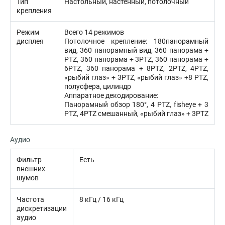
Тип
Настольный, настенный, потолочный
крепления
Режим
Всего 14 режимов
дисплея
Потолочное крепление: 180панорамный
вид, 360 панорамный вид, 360 панорама +
PTZ, 360 панорама + 3PTZ, 360 панорама +
6PTZ, 360 панорама + 8PTZ, 2PTZ, 4PTZ,
«рыбий глаз» + 3PTZ, «рыбий глаз» +8 PTZ,
полусфера, цилиндр
Аппаратное декодирование:
Панорамный обзор 180°, 4 PTZ, fisheye + 3
PTZ, 4PTZ смешанный, «рыбий глаз» + 3PTZ
Аудио
Фильтр
Есть
внешних
шумов
Частота
8 кГц / 16 кГц
дискретизации
аудио