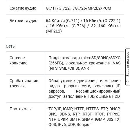
Сжатие аудио
G.711/G.722.1/G.726/MP2L2/PCM
Битрейт аудио
64 Кбит/с (G.711) / 16 Кбит/с (G.722.1)
/ 16 Кбит/с (G.726) / 32–160 Кбит/с
(MP2L2)
Сеть
Задать вопрос
Сетевое
Поддержка карт microSD/SDHC/SDXC
хранение
(256ГБ), локальное хранение и NAS
(NFS, SMB/CIFS), ANR
Срабатывание
Обнаружение движения, изменение
тревоги
видео, разрыв сети, конфликт IP
адресов, несанкционированный
доступ, заполнение HDD, ошибка HDD
Протоколы
TCP/IP, ICMP, HTTP, HTTPS, FTP, DHCP,
DNS, DDNS, RTP, RTSP, RTCP, PPPoE,
NTP, UPnP, SMTP, SNMP, IGMP, 802.1X,
QoS, IPv6, UDP, Bonjour