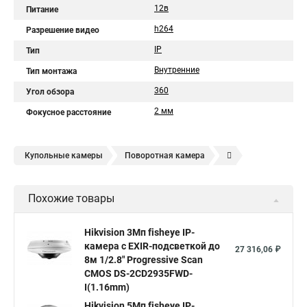
12в
Питание
h264
Разрешение видео
IP
Тип
Внутренние
Тип монтажа
360
Угол обзора
2 мм
Фокусное расстояние
Купольные камеры
Поворотная камера
Уличная камера
Уличные камеры hikvision
Похожие товары
Камера видеонаблюдения hikvision
Hikvision поворотные камеры
Hikvision ip
Hikvision 3Мп fisheye IP-
камера c EXIR-подсветкой до
Hikvision купить
Hikvision уличная ip камера
27 316,06 ₽
8м 1/2.8" Progressive Scan
Hikvision hd
CMOS DS-2CD2935FWD-
I(1.16mm)
Hikvision ds
Hikvision poe
Hikvision уличная
Hikvision 5Мп fisheye IP-