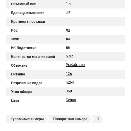
1 кг
Объемный вес
шт.
Единица измерения
1
Кратность поставки
да
PoE
да
Звук
да
ИК Подстветка
6 мп
Количество мегапикселей
Рыбий глаз
Объектив
12в
Питание
h264
Разрешение видео
360
Угол обзора
Белая
Цвет
Купольные камеры
Поворотная камера
Уличная камера
Уличные камеры hikvision