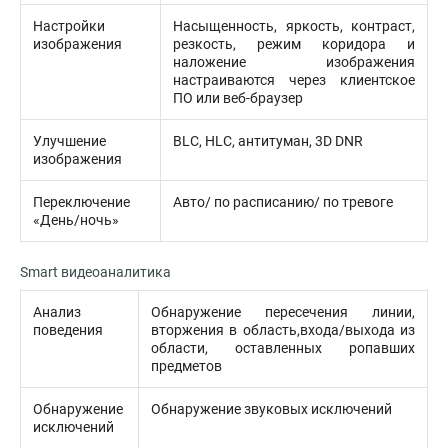
Настройки
Насыщенность, яркость, контраст,
изображения
резкость, режим коридора и
наложение изображения
настраиваются через клиентское
ПО или веб-браузер
Улучшение
BLC, HLC, антитуман, 3D DNR
изображения
Переключение
Авто/ по расписанию/ по тревоге
«День/ночь»
Smart видеоаналитика
Анализ
Обнаружение пересечения линии,
поведения
вторжения в область,входа/выхода из
области, оставленных ропавших
предметов
Обнаружение
Обнаружение звуковых исключений
исключений