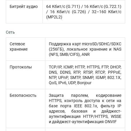
Битрейт аудио
64 Кбит/с (G.711) / 16 Кбит/с (G.722.1)
/ 16 Кбит/с (G.726) / 32–160 Кбит/с
(MP2L2)
Сеть
Сетевое
Поддержка карт microSD/SDHC/SDXC
хранение
(256ГБ), локальное хранение и NAS
(NFS, SMB/CIFS), ANR
Протоколы
TCP/IP, ICMP, HTTP, HTTPS, FTP, DHCP,
DNS, DDNS, RTP, RTSP, RTCP, PPPoE,
NTP, UPnP, SMTP, SNMP, IGMP, 802.1X,
QoS, IPv6, UDP, Bonjour
Безопасность
Защита паролем, кодирование
HTTPS, контроль доступа к сети на
базе порта IEEE 802.1x, фильтр IP
адресов, базовая и дайджест-
аутентификация HTTP/HTTPS, WSSE
и дайджест-аутентификация ONVIF