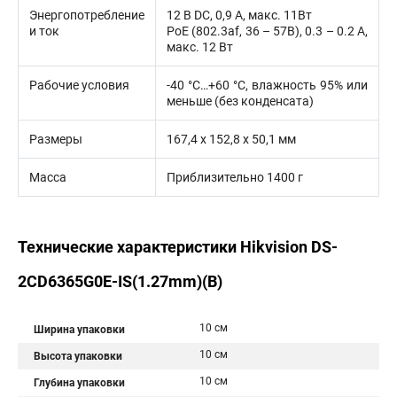
Энергопотребление
12 В DC, 0,9 А, макс. 11Вт
и ток
PoE (802.3af, 36 – 57В), 0.3 – 0.2 A,
макс. 12 Вт
Рабочие условия
-40 °C…+60 °C, влажность 95% или
меньше (без конденсата)
Размеры
167,4 х 152,8 х 50,1 мм
Масса
Приблизительно 1400 г
Технические характеристики Hikvision DS-
2CD6365G0E-IS(1.27mm)(B)
10 см
Ширина упаковки
10 см
Высота упаковки
10 см
Глубина упаковки