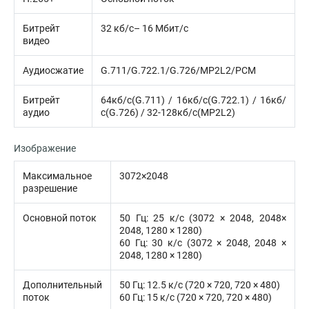
Битрейт
32 кб/с– 16 Мбит/с
видео
Аудиосжатие
G.711/G.722.1/G.726/MP2L2/PCM
Битрейт
64кб/с(G.711) / 16кб/с(G.722.1) / 16кб/
аудио
с(G.726) / 32-128кб/с(MP2L2)
Изображение
Максимальное
3072×2048
разрешение
Основной поток
50 Гц: 25 к/с (3072 × 2048, 2048×
2048, 1280 × 1280)
60 Гц: 30 к/с (3072 × 2048, 2048 ×
2048, 1280 × 1280)
Дополнительный
50 Гц: 12.5 к/с (720 × 720, 720 × 480)
поток
60 Гц: 15 к/с (720 × 720, 720 × 480)