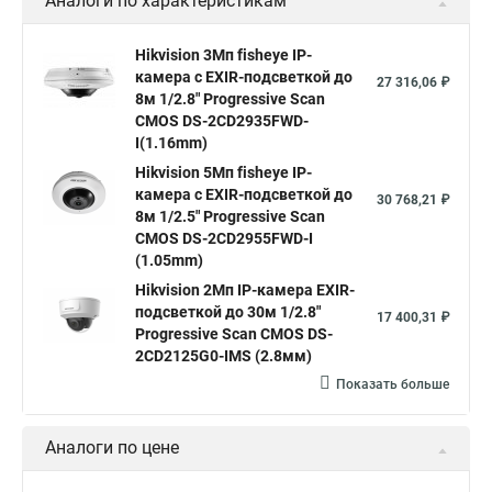
Аналоги по характеристикам
Камера Hikvision ds 2cd2442fwd
Hikvision камера ds 2cd2023g0 i
Купольная камера
Hikvision 3Мп fisheye IP-
камера c EXIR-подсветкой до
Уличная камера
Hikvision ip camera
27 316,06 ₽
8м 1/2.8" Progressive Scan
Hikvision поворотная камера
Hikvision купольная
CMOS DS-2CD2935FWD-
I(1.16mm)
Нikvision микрофон
Hikvision поворотная
Hikvision 5Мп fisheye IP-
Hikvision порты
камера c EXIR-подсветкой до
30 768,21 ₽
8м 1/2.5" Progressive Scan
CMOS DS-2CD2955FWD-I
(1.05mm)
Hikvision 2Мп IP-камера EXIR-
подсветкой до 30м 1/2.8"
17 400,31 ₽
Progressive Scan CMOS DS-
2CD2125G0-IMS (2.8мм)
Показать больше
Аналоги по цене