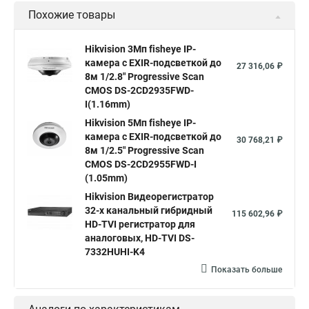
Похожие товары
Камера видеонаблюдения hikvision
Hikvision поворотные камеры
Hikvision ip
Hikvision 3Мп fisheye IP-
камера c EXIR-подсветкой до
Hikvision купить
Hikvision уличная ip камера
27 316,06 ₽
8м 1/2.8" Progressive Scan
Hikvision hd
CMOS DS-2CD2935FWD-
I(1.16mm)
Hikvision ds
Hikvision poe
Hikvision уличная
Hikvision 5Мп fisheye IP-
Hikvision 2 8 mm
Hikvision camera
Hikvision 2cd1148 i b
камера c EXIR-подсветкой до
30 768,21 ₽
8м 1/2.5" Progressive Scan
Hik connect
Видеонаблюдение
Ip видеокамеры
CMOS DS-2CD2955FWD-I
Poe камера
Hikvision 2cd2142fwd
hikvision c
(1.05mm)
Hikvision Видеорегистратор
hikvision 4
Hikvision ds 2cd1148
hikvision ds 2cd1148 i b
32-х канальный гибридный
115 602,96 ₽
hikvision ds 2cd2042wd i
Видеокамера hikvision
HD-TVI регистратор для
аналоговых, HD-TVI DS-
Камера hikvision ds
Видеокамеры hikvision ds
7332HUHI-K4
Камера hiwatch ds Hikvision
Камера Hikvision ds 2ce16d8t
Показать больше
Видеокамера hikvision hiwatch