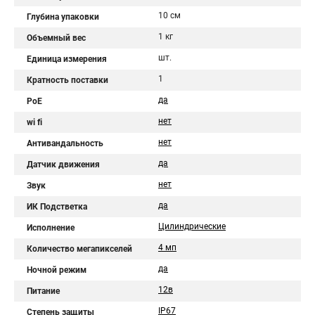
10 см
Глубина упаковки
1 кг
Объемный вес
шт.
Единица измерения
1
Кратность поставки
да
PoE
нет
wi fi
нет
Антивандальность
да
Датчик движения
нет
Звук
да
ИК Подстветка
Цилиндрические
Исполнение
4 мп
Количество мегапикселей
да
Ночной режим
12в
Питание
IP67
Степень защиты