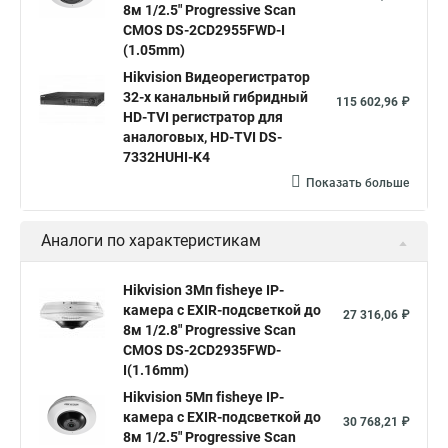
8м 1/2.5" Progressive Scan
Hik connect
Видеонаблюдение
Ip видеокамеры
CMOS DS-2CD2955FWD-I
Poe камера
Hikvision 2cd2142fwd
hikvision c
(1.05mm)
Hikvision Видеорегистратор
hikvision 4
Hikvision ds 2cd1148
hikvision ds 2cd1148 i b
32-х канальный гибридный
115 602,96 ₽
hikvision ds 2cd2042wd i
Видеокамера hikvision
HD-TVI регистратор для
аналоговых, HD-TVI DS-
Камера hikvision ds
Видеокамеры hikvision ds
7332HUHI-K4
Камера hiwatch ds Hikvision
Камера Hikvision ds 2ce16d8t
Показать больше
Видеокамера hikvision hiwatch
Аналоги по характеристикам
Камера Hikvision ds 2cd2442fwd
Hikvision камера ds 2cd2023g0 i
Купольная камера
Hikvision 3Мп fisheye IP-
камера c EXIR-подсветкой до
Уличная камера
Hikvision ip camera
27 316,06 ₽
8м 1/2.8" Progressive Scan
Hikvision поворотная камера
Hikvision купольная
CMOS DS-2CD2935FWD-
I(1.16mm)
Нikvision микрофон
Hikvision поворотная
Hikvision 5Мп fisheye IP-
Hikvision порты
камера c EXIR-подсветкой до
30 768,21 ₽
8м 1/2.5" Progressive Scan