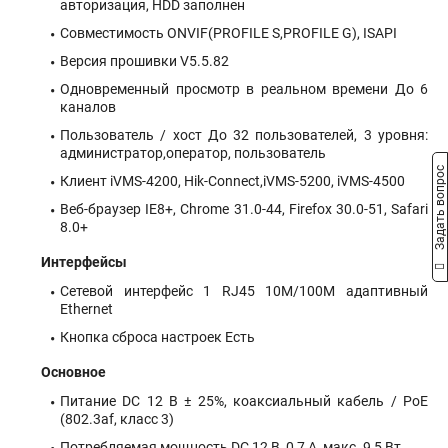
авторизация, HDD заполнен
Совместимость ONVIF(PROFILE S,PROFILE G), ISAPI
Версия прошивки V5.5.82
Одновременный просмотр в реальном времени До 6
каналов
Пользователь / хост До 32 пользователей, 3 уровня:
администратор,оператор, пользователь
Задать вопрос
Клиент iVMS-4200, Hik-Connect,iVMS-5200, iVMS-4500
Веб-браузер IE8+, Chrome 31.0-44, Firefox 30.0-51, Safari
8.0+
Интерфейсы
Сетевой интерфейс 1 RJ45 10M/100M адаптивный
Ethernet
Кнопка сброса настроек Есть
Основное
Питание DC 12 В ± 25%, коаксиальный кабель / PoE
(802.3af, класс 3)
Потребляемая мощность DC 12 В, 0,7 А, макс. 9,5 Вт