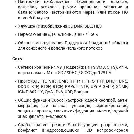
Настройки изображения Насыщенность, яркость,
контраст, резкость, режим вращения, усиление и
баланс белого настраиваются через клиентское ПО
иливеб-браузер
Улучшение изображения 3D DNR, BLC, HLC
Переключение «День/ночь» День / ночь
Область исследования Поддержка 1 заданной области
для основного и дополнительного потоков
Сеть
Сетевое хранение NAS (Поддержка NFS,SMB/CIFS), ANR,
карты памяти Micro SD / SDHC / SDXC до 128 ГБ
Протоколы TCP/IP, ICMP, HTTP, HTTPS, FTP, DHCP, DNS,
DDNS, RTP, RTSP, RTCP, PPPoE, NTP, UPnP, SMTP, SNMP,
IGMP, 802.1X, QoS, IPv6, UDP, Bonjour
Общие функции Сброс настроек одной кнопкой, анти-
мерцание, три потока, пульсация, зеркалирование,
защита паролем, маска конфиденциальности,водяной
знак, фильтр IP-адресов
Срабатывание тревоги Smart-функции, разрыв сети,
конфликт IP-адресов,ошибки HDD, неправомерная