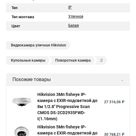
IP
Тип
Уличное
Тип монтажа
Белая
Цвет
Видеокамера уличная Hikvision
Купольные камеры
Поворотная камера
Уличная камера
Уличные камеры hikvision
Похожие товары
Камера видеонаблюдения hikvision
Hikvision поворотные камеры
Hikvision ip
Hikvision 3Мп fisheye IP-
камера c EXIR-подсветкой до
Hikvision купить
Hikvision уличная ip камера
27 316,06 ₽
8м 1/2.8" Progressive Scan
Hikvision hd
CMOS DS-2CD2935FWD-
I(1.16mm)
Hikvision ds
Hikvision poe
Hikvision уличная
Hikvision 5Мп fisheye IP-
Hikvision 2 8 mm
Hikvision camera
Hikvision 2cd1148 i b
камера c EXIR-подсветкой до
30 768,21 ₽