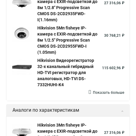
камера c EXIR-подсветкой до
Hikvision купить
Hikvision уличная ip камера
27 316,06 ₽
8м 1/2.8" Progressive Scan
Hikvision hd
CMOS DS-2CD2935FWD-
I(1.16mm)
Hikvision ds
Hikvision poe
Hikvision уличная
Hikvision 5Мп fisheye IP-
Hikvision 2 8 mm
Hikvision camera
Hikvision 2cd1148 i b
камера c EXIR-подсветкой до
30 768,21 ₽
8м 1/2.5" Progressive Scan
Hik connect
Видеонаблюдение
Ip видеокамеры
CMOS DS-2CD2955FWD-I
Poe камера
Hikvision 2cd2142fwd
hikvision c
(1.05mm)
Hikvision Видеорегистратор
hikvision 4
Hikvision ds 2cd1148
hikvision ds 2cd1148 i b
32-х канальный гибридный
115 602,96 ₽
hikvision ds 2cd2042wd i
Видеокамера hikvision
HD-TVI регистратор для
аналоговых, HD-TVI DS-
Камера hikvision ds
Видеокамеры hikvision ds
7332HUHI-K4
Камера hiwatch ds Hikvision
Камера Hikvision ds 2ce16d8t
Показать больше
Видеокамера hikvision hiwatch
Аналоги по характеристикам
Камера Hikvision ds 2cd2442fwd
Hikvision камера ds 2cd2023g0 i
Купольная камера
Hikvision 3Мп fisheye IP-
камера c EXIR-подсветкой до
Уличная камера
Hikvision ip camera
27 316,06 ₽