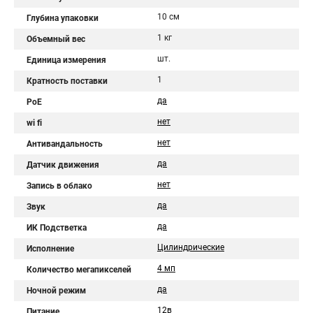
10 см
Глубина упаковки
1 кг
Объемный вес
шт.
Единица измерения
1
Кратность поставки
да
PoE
нет
wi fi
нет
Антивандальность
да
Датчик движения
нет
Запись в облако
да
Звук
да
ИК Подстветка
Цилиндрические
Исполнение
4 мп
Количество мегапикселей
да
Ночной режим
12в
Питание