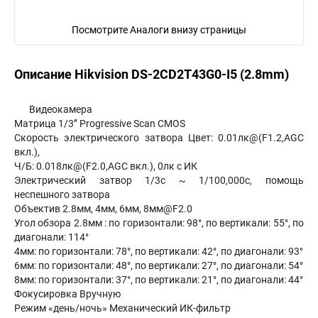
Посмотрите Аналоги внизу страницы
Описание Hikvision DS-2CD2T43G0-I5 (2.8mm)
Видеокамера
Матрица 1/3’’ Progressive Scan CMOS
Скорость электрического затвора Цвет: 0.01лк@(F1.2,AGC
вкл.),
Ч/Б: 0.018лк@(F2.0,AGC вкл.), 0лк с ИК
Электрический затвор 1/3с ~ 1/100,000с, помощь
неспешного затвора
Объектив 2.8мм, 4мм, 6мм, 8мм@F2.0
Угол обзора 2.8мм : по горизонтали: 98°, по вертикали: 55°, по
диагонали: 114°
4мм: по горизонтали: 78°, по вертикали: 42°, по диагонали: 93°
6мм: по горизонтали: 48°, по вертикали: 27°, по диагонали: 54°
8мм: по горизонтали: 37°, по вертикали: 21°, по диагонали: 44°
Фокусировка Вручную
Режим «день/ночь» Механический ИК-фильтр