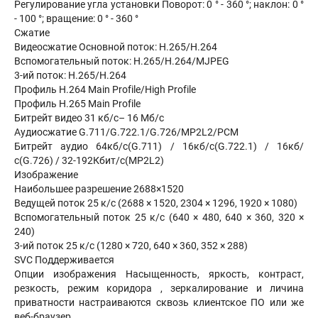
Регулирование угла установки Поворот: 0 ° - 360 °; наклон: 0 °
- 100 °; вращение: 0 ° - 360 °
Сжатие
Видеосжатие Основной поток: H.265/H.264
Вспомогательный поток: H.265/H.264/MJPEG
3-ий поток: H.265/H.264
Профиль H.264 Main Profile/High Profile
Профиль H.265 Main Profile
Битрейт видео 31 кб/с– 16 Мб/с
Аудиосжатие G.711/G.722.1/G.726/MP2L2/PCM
Битрейт аудио 64кб/с(G.711) / 16кб/с(G.722.1) / 16кб/
с(G.726) / 32-192Кбит/с(MP2L2)
Изображение
Наибольшее разрешение 2688×1520
Ведущей поток 25 к/с (2688 × 1520, 2304 × 1296, 1920 × 1080)
Вспомогательный поток 25 к/с (640 × 480, 640 × 360, 320 ×
240)
3-ий поток 25 к/с (1280 × 720, 640 × 360, 352 × 288)
SVC Поддерживается
Опции изображения Насыщенность, яркость, контраст,
резкость, режим коридора , зеркалирование и личина
приватности настраиваются сквозь клиентское ПО или же
веб-браузер