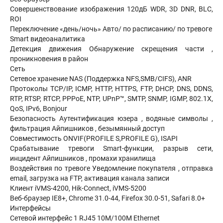
Совершенствование изображения 120дБ WDR, 3D DNR, BLC,
ROI
Переключение «день/ночь» Авто/ по расписанию/ по тревоге
Smart видеоаналитика
Детекция движения Обнаружение скрещения части ,
проникновения в район
Сеть
Сетевое хранение NAS (Поддержка NFS,SMB/CIFS), ANR
Протоколы TCP/IP, ICMP, HTTP, HTTPS, FTP, DHCP, DNS, DDNS,
RTP, RTSP, RTCP, PPPoE, NTP, UPnP™, SMTP, SNMP, IGMP, 802.1X,
QoS, IPv6, Bonjour
Безопасность Аутентификация юзера , водяные символы ,
фильтрация Айпишников , безымянный доступ
Совместимость ONVIF(PROFILE S,PROFILE G), ISAPI
Срабатывание тревоги Smart-функции, разрыв сети,
инцидент Айпишников , промахи хранилища
Воздействия по тревоге Уведомление покупателя , отправка
email, загрузка на FTP, активация канала записи
Клиент iVMS-4200, Hik-Connect, iVMS-5200
Веб-браузер IE8+, Chrome 31.0-44, Firefox 30.0-51, Safari 8.0+
Интерфейсы
Сетевой интерфейс 1 RJ45 10M/100M Ethernet