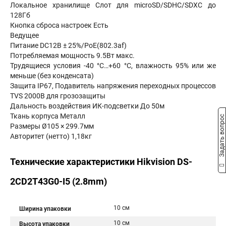
Локальное хранилище Слот для microSD/SDHC/SDXC до
128Гб
Кнопка сброса настроек Есть
Ведущее
Питание DC12В ± 25%/PoE(802.3af)
Потребляемая мощность 9.5Вт макс.
Трудящиеся условия -40 °C…+60 °C, влажность 95% или же
меньше (без конденсата)
Защита IP67, Подавитель напряжения переходных процессов
TVS 2000В для грозозащиты
Дальность воздействия ИК-подсветки До 50м
Ткань корпуса Металл
Задать вопрос
Размеры Ø105 × 299.7мм
Авторитет (нетто) 1,18кг
Технические характеристики Hikvision DS-
2CD2T43G0-I5 (2.8mm)
10 см
Ширина упаковки
10 см
Высота упаковки