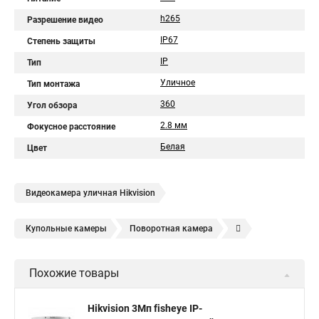
h265
Разрешение видео
IP67
Степень защиты
IP
Тип
Уличное
Тип монтажа
360
Угол обзора
2.8 мм
Фокусное расстояние
Белая
Цвет
Видеокамера уличная Hikvision
Купольные камеры
Поворотная камера
Уличная камера
Уличные камеры hikvision
Похожие товары
Камера видеонаблюдения hikvision
Hikvision поворотные камеры
Hikvision ip
Hikvision 3Мп fisheye IP-