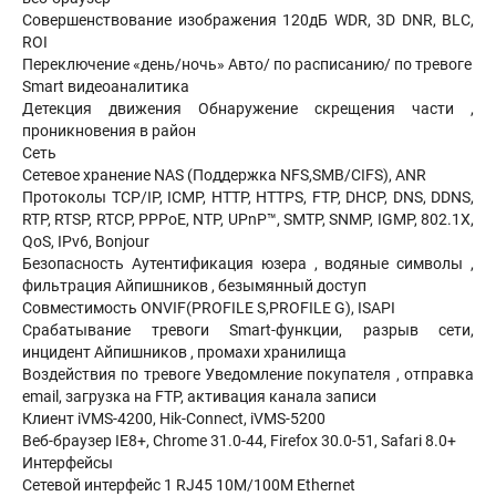
Совершенствование изображения 120дБ WDR, 3D DNR, BLC,
ROI
Переключение «день/ночь» Авто/ по расписанию/ по тревоге
Smart видеоаналитика
Детекция движения Обнаружение скрещения части ,
проникновения в район
Сеть
Сетевое хранение NAS (Поддержка NFS,SMB/CIFS), ANR
Протоколы TCP/IP, ICMP, HTTP, HTTPS, FTP, DHCP, DNS, DDNS,
RTP, RTSP, RTCP, PPPoE, NTP, UPnP™, SMTP, SNMP, IGMP, 802.1X,
QoS, IPv6, Bonjour
Безопасность Аутентификация юзера , водяные символы ,
фильтрация Айпишников , безымянный доступ
Совместимость ONVIF(PROFILE S,PROFILE G), ISAPI
Срабатывание тревоги Smart-функции, разрыв сети,
инцидент Айпишников , промахи хранилища
Воздействия по тревоге Уведомление покупателя , отправка
email, загрузка на FTP, активация канала записи
Клиент iVMS-4200, Hik-Connect, iVMS-5200
Веб-браузер IE8+, Chrome 31.0-44, Firefox 30.0-51, Safari 8.0+
Интерфейсы
Сетевой интерфейс 1 RJ45 10M/100M Ethernet