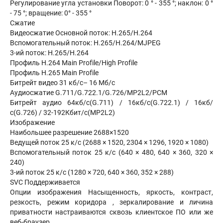
Регулирование угла установки Поворот: 0 ° - 355 °; наклон: 0 °
- 75 °; вращение: 0° - 355 °
Сжатие
Видеосжатие Основной поток: H.265/H.264
Вспомогательный поток: H.265/H.264/MJPEG
3-ий поток: H.265/H.264
Профиль H.264 Main Profile/High Profile
Профиль H.265 Main Profile
Битрейт видео 31 кб/с– 16 Мб/с
Аудиосжатие G.711/G.722.1/G.726/MP2L2/PCM
Битрейт аудио 64кб/с(G.711) / 16кб/с(G.722.1) / 16кб/
с(G.726) / 32-192Кбит/с(MP2L2)
Изображение
Наибольшее разрешение 2688×1520
Ведущей поток 25 к/с (2688 × 1520, 2304 × 1296, 1920 × 1080)
Вспомогательный поток 25 к/с (640 × 480, 640 × 360, 320 ×
240)
3-ий поток 25 к/с (1280 × 720, 640 × 360, 352 × 288)
SVC Поддерживается
Опции изображения Насыщенность, яркость, контраст,
резкость, режим коридора , зеркалирование и личина
приватности настраиваются сквозь клиентское ПО или же
веб-браузер