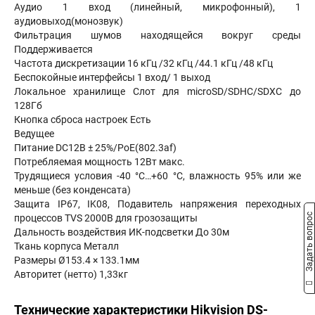
Аудио 1 вход (линейный, микрофонный), 1
аудиовыход(монозвук)
Фильтрация шумов находящейся вокруг среды
Поддерживается
Частота дискретизации 16 кГц /32 кГц /44.1 кГц /48 кГц
Беспокойные интерфейсы 1 вход/ 1 выход
Локальное хранилище Слот для microSD/SDHC/SDXC до
128Гб
Кнопка сброса настроек Есть
Ведущее
Питание DC12В ± 25%/PoE(802.3af)
Потребляемая мощность 12Вт макс.
Трудящиеся условия -40 °C…+60 °C, влажность 95% или же
меньше (без конденсата)
Защита IP67, IK08, Подавитель напряжения переходных
Задать вопрос
процессов TVS 2000В для грозозащиты
Дальность воздействия ИК-подсветки До 30м
Ткань корпуса Металл
Размеры Ø153.4 × 133.1мм
Авторитет (нетто) 1,33кг
Технические характеристики Hikvision DS-