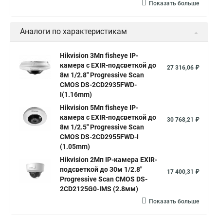
Камера hiwatch ds Hikvision
Камера Hikvision ds 2ce16d8t
Показать больше
Видеокамера hikvision hiwatch
Аналоги по характеристикам
Камера Hikvision ds 2cd2442fwd
Hikvision камера ds 2cd2023g0 i
Купольная камера
Hikvision 3Мп fisheye IP-
камера c EXIR-подсветкой до
Уличная камера
Hikvision ip camera
27 316,06 ₽
8м 1/2.8" Progressive Scan
Hikvision поворотная камера
Hikvision купольная
CMOS DS-2CD2935FWD-
I(1.16mm)
Нikvision микрофон
Hikvision поворотная
Hikvision 5Мп fisheye IP-
Hikvision порты
камера c EXIR-подсветкой до
30 768,21 ₽
8м 1/2.5" Progressive Scan
CMOS DS-2CD2955FWD-I
(1.05mm)
Hikvision 2Мп IP-камера EXIR-
подсветкой до 30м 1/2.8"
17 400,31 ₽
Progressive Scan CMOS DS-
2CD2125G0-IMS (2.8мм)
Показать больше