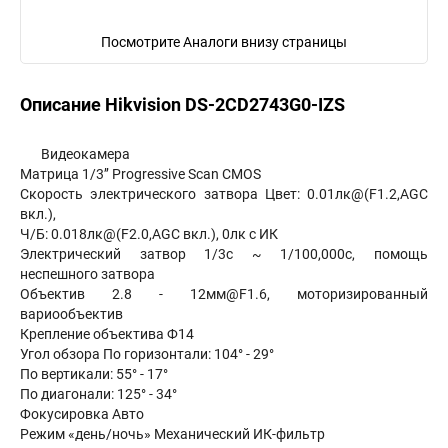
Посмотрите Аналоги внизу страницы
Описание Hikvision DS-2CD2743G0-IZS
Видеокамера
Матрица 1/3’’ Progressive Scan CMOS
Скорость электрического затвора Цвет: 0.01лк@(F1.2,AGC
вкл.),
Ч/Б: 0.018лк@(F2.0,AGC вкл.), 0лк с ИК
Электрический затвор 1/3с ~ 1/100,000с, помощь
неспешного затвора
Объектив 2.8 - 12мм@F1.6, моторизированный
вариообъектив
Крепление объектива Ф14
Угол обзора По горизонтали: 104° - 29°
По вертикали: 55° - 17°
По диагонали: 125° - 34°
Фокусировка Авто
Режим «день/ночь» Механический ИК-фильтр