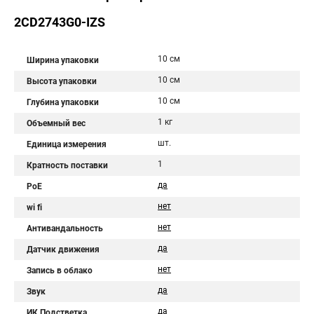
2CD2743G0-IZS
10 см
Ширина упаковки
10 см
Высота упаковки
10 см
Глубина упаковки
1 кг
Объемный вес
шт.
Единица измерения
1
Кратность поставки
да
PoE
нет
wi fi
нет
Антивандальность
да
Датчик движения
нет
Запись в облако
да
Звук
да
ИК Подстветка