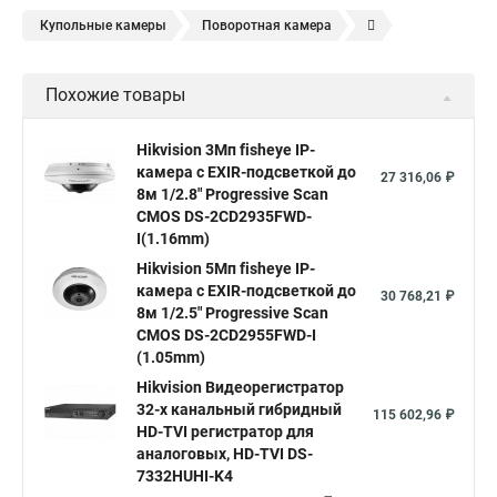
Купольные камеры
Поворотная камера
Уличная камера
Уличные камеры hikvision
Похожие товары
Камера видеонаблюдения hikvision
Hikvision поворотные камеры
Hikvision ip
Hikvision 3Мп fisheye IP-
камера c EXIR-подсветкой до
Hikvision купить
Hikvision уличная ip камера
27 316,06 ₽
8м 1/2.8" Progressive Scan
Hikvision hd
CMOS DS-2CD2935FWD-
I(1.16mm)
Hikvision ds
Hikvision poe
Hikvision уличная
Hikvision 5Мп fisheye IP-
Hikvision 2 8 mm
Hikvision camera
Hikvision 2cd1148 i b
камера c EXIR-подсветкой до
30 768,21 ₽
8м 1/2.5" Progressive Scan
Hik connect
Видеонаблюдение
Ip видеокамеры
CMOS DS-2CD2955FWD-I
Poe камера
Hikvision 2cd2142fwd
hikvision c
(1.05mm)
Hikvision Видеорегистратор
hikvision 4
Hikvision ds 2cd1148
hikvision ds 2cd1148 i b
32-х канальный гибридный
115 602,96 ₽
hikvision ds 2cd2042wd i
Видеокамера hikvision
HD-TVI регистратор для
аналоговых, HD-TVI DS-
Камера hikvision ds
Видеокамеры hikvision ds
7332HUHI-K4