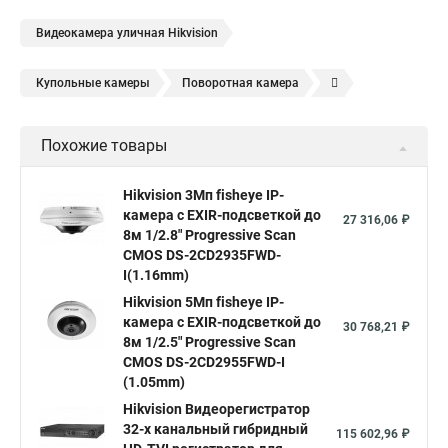
Видеокамера уличная Hikvision
Купольные камеры
Поворотная камера
Уличная камера
Уличные камеры hikvision
Похожие товары
Камера видеонаблюдения hikvision
Hikvision поворотные камеры
Hikvision ip
Hikvision 3Мп fisheye IP-
камера c EXIR-подсветкой до
Hikvision купить
Hikvision уличная ip камера
27 316,06 ₽
8м 1/2.8" Progressive Scan
Hikvision hd
CMOS DS-2CD2935FWD-
I(1.16mm)
Hikvision ds
Hikvision poe
Hikvision уличная
Hikvision 5Мп fisheye IP-
Hikvision 2 8 mm
Hikvision camera
Hikvision 2cd1148 i b
камера c EXIR-подсветкой до
30 768,21 ₽
8м 1/2.5" Progressive Scan
Hik connect
Видеонаблюдение
Ip видеокамеры
CMOS DS-2CD2955FWD-I
Poe камера
Hikvision 2cd2142fwd
hikvision c
(1.05mm)
Hikvision Видеорегистратор
hikvision 4
Hikvision ds 2cd1148
hikvision ds 2cd1148 i b
32-х канальный гибридный
115 602,96 ₽
hikvision ds 2cd2042wd i
Видеокамера hikvision