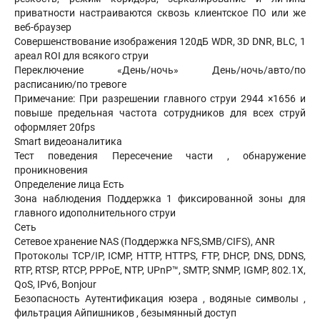
приватности настраиваются сквозь клиентское ПО или же
веб-браузер
Совершенствование изображения 120дБ WDR, 3D DNR, BLC, 1
ареал ROI для всякого струи
Переключение «День/ночь» День/ночь/авто/по
расписанию/по тревоге
Примечание: При разрешении главного струи 2944 ×1656 и
повыше предельная частота сотрудников для всех струй
оформляет 20fps
Smart видеоаналитика
Тест поведения Пересечение части , обнаружение
проникновения
Определение лица Есть
Зона наблюдения Поддержка 1 фиксированной зоны для
главного идополнительного струи
Сеть
Сетевое хранение NAS (Поддержка NFS,SMB/CIFS), ANR
Протоколы TCP/IP, ICMP, HTTP, HTTPS, FTP, DHCP, DNS, DDNS,
RTP, RTSP, RTCP, PPPoE, NTP, UPnP™, SMTP, SNMP, IGMP, 802.1X,
QoS, IPv6, Bonjour
Безопасность Аутентификация юзера , водяные символы ,
фильтрация Айпишников , безымянный доступ