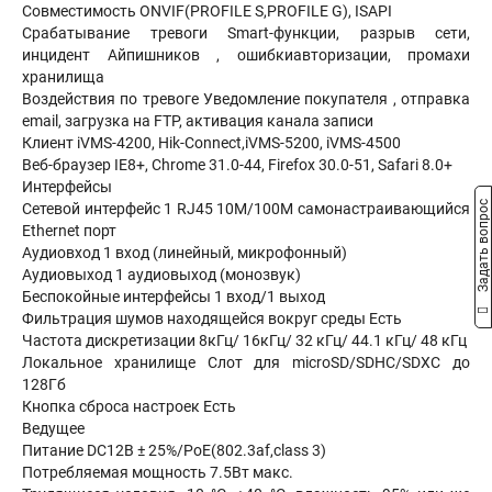
Совместимость ONVIF(PROFILE S,PROFILE G), ISAPI
Срабатывание тревоги Smart-функции, разрыв сети,
инцидент Айпишников , ошибкиавторизации, промахи
хранилища
Воздействия по тревоге Уведомление покупателя , отправка
email, загрузка на FTP, активация канала записи
Клиент iVMS-4200, Hik-Connect,iVMS-5200, iVMS-4500
Веб-браузер IE8+, Chrome 31.0-44, Firefox 30.0-51, Safari 8.0+
Интерфейсы
Задать вопрос
Сетевой интерфейс 1 RJ45 10M/100M самонастраивающийся
Ethernet порт
Аудиовход 1 вход (линейный, микрофонный)
Аудиовыход 1 аудиовыход (монозвук)
Беспокойные интерфейсы 1 вход/1 выход
Фильтрация шумов находящейся вокруг среды Есть
Частота дискретизации 8кГц/ 16кГц/ 32 кГц/ 44.1 кГц/ 48 кГц
Локальное хранилище Слот для microSD/SDHC/SDXC до
128Гб
Кнопка сброса настроек Есть
Ведущее
Питание DC12В ± 25%/PoE(802.3af,class 3)
Потребляемая мощность 7.5Вт макс.