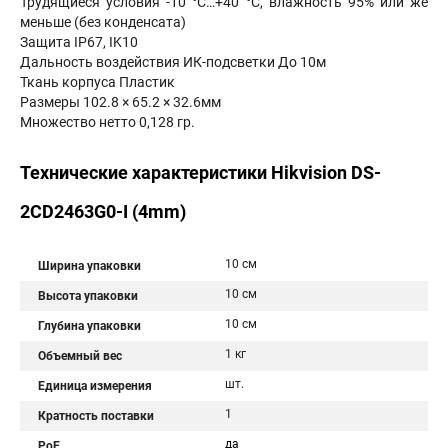
Трудящиеся условия -10 °C…+40 °C, влажность 95% или же
меньше (без конденсата)
Защита IP67, IK10
Дальность воздействия ИК-подсветки До 10м
Ткань корпуса Пластик
Размеры 102.8 × 65.2 × 32.6мм
Множество нетто 0,128 гр.
Технические характеристики Hikvision DS-
2CD2463G0-I (4mm)
10 см
Ширина упаковки
10 см
Высота упаковки
10 см
Глубина упаковки
1 кг
Объемный вес
шт.
Единица измерения
1
Кратность поставки
да
PoE