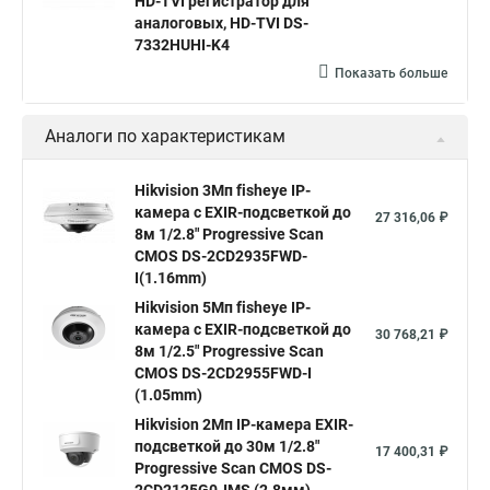
HD-TVI регистратор для
аналоговых, HD-TVI DS-
Камера hikvision ds
Видеокамеры hikvision ds
7332HUHI-K4
Камера hiwatch ds Hikvision
Камера Hikvision ds 2ce16d8t
Показать больше
Видеокамера hikvision hiwatch
Аналоги по характеристикам
Камера Hikvision ds 2cd2442fwd
Hikvision камера ds 2cd2023g0 i
Купольная камера
Hikvision 3Мп fisheye IP-
камера c EXIR-подсветкой до
Уличная камера
Hikvision ip camera
27 316,06 ₽
8м 1/2.8" Progressive Scan
Hikvision поворотная камера
Hikvision купольная
CMOS DS-2CD2935FWD-
I(1.16mm)
Нikvision микрофон
Hikvision поворотная
Hikvision 5Мп fisheye IP-
Hikvision порты
камера c EXIR-подсветкой до
30 768,21 ₽
8м 1/2.5" Progressive Scan
CMOS DS-2CD2955FWD-I
(1.05mm)
Hikvision 2Мп IP-камера EXIR-
подсветкой до 30м 1/2.8"
17 400,31 ₽
Progressive Scan CMOS DS-