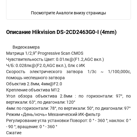
Посмотрите Аналоги внизу страницы
Описание Hikvision DS-2CD2463G0-I (4mm)
Видеокамера
Матрица 1/2,9’’ Progressive Scan CMOS
Чувствительность Цвет: 0.01лк@(F1.2,AGC вкл.)
Ч/Б: 0.028лк@(F2.0,AGC вкл.), 0лк с ИК
Скорость электрического затвора 1/3с ~ 1/100,000с,
помощь неспешного затвора
Объектив 2.8мм, 4мм@F2.0
Крепление объектива M12
Угол обзора объектива 2.8мм : по горизонтали: 97°, по
вертикали: 63°, по диагонали: 120°
4мм: по горизонтали: 78°, по вертикали: 50°, по диагонали: 97°
Режим «День/ночь» Механический ИК-фильтр
Регулирование угла установки Поворот: 0 ° - 360 °; наклон: 0 °
- 90 °; вращение: 0 ° - 360 °
Сжатие