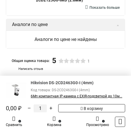
2CD2125G0-IMS (2.8мм)
Показать больше
Аналоги по цене
Аналоги по цене не найдены
5
Общая оценка товара:
1
Написать отзыв
Официальный поставщик компании
Hikvision
в
Hikvision DS-2CD2463G0-I (4mm)
России
Код товара: DS-2CD2463G0-I (4mm)
6Мп компактная IP-камера с EXIR-подсветкой до 10м...
0,00 ₽
–
+
В корзину
0
0
1
Сравнить
Корзина
Просмотрено