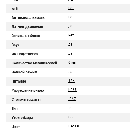
нет
wi fi
нет
Антивандальность
да
Датчик движения
нет
Запись в облако
да
Звук
да
ИК Подстветка
6 мп
Количество мегапикселей
да
Ночной режим
12в
Питание
h265
Разрешение видео
IP67
Степень защиты
IP
Тип
360
Угол обзора
Белая
Цвет