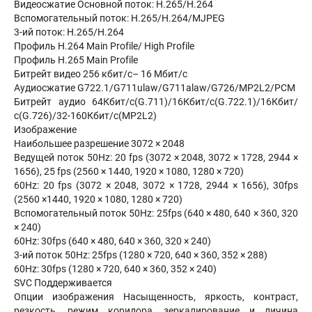
Видеосжатие Основной поток: H.265/H.264
Вспомогательный поток: H.265/H.264/MJPEG
3-ий поток: H.265/H.264
Профиль H.264 Main Profile/ High Profile
Профиль H.265 Main Profile
Битрейт видео 256 кбит/с– 16 Мбит/с
Аудиосжатие G722.1/G711ulaw/G711alaw/G726/MP2L2/PCM
Битрейт аудио 64Кбит/с(G.711)/16Кбит/с(G.722.1)/16Кбит/
с(G.726)/32-160Кбит/с(MP2L2)
Изображение
Наибольшее разрешение 3072 × 2048
Ведущей поток 50Hz: 20 fps (3072 × 2048, 3072 × 1728, 2944 ×
1656), 25 fps (2560 × 1440, 1920 × 1080, 1280 × 720)
60Hz: 20 fps (3072 × 2048, 3072 × 1728, 2944 × 1656), 30fps
(2560 ×1440, 1920 × 1080, 1280 × 720)
Вспомогательный поток 50Hz: 25fps (640 × 480, 640 × 360, 320
× 240)
60Hz: 30fps (640 × 480, 640 × 360, 320 × 240)
3-ий поток 50Hz: 25fps (1280 × 720, 640 × 360, 352 × 288)
60Hz: 30fps (1280 × 720, 640 × 360, 352 × 240)
SVC Поддерживается
Опции изображения Насыщенность, яркость, контраст,
резкость, режим коридора, зеркалирование и личина