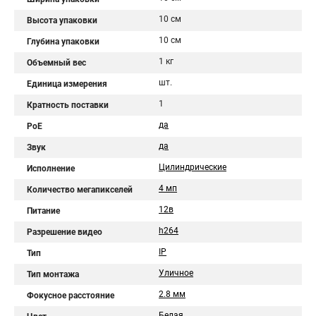
10 см
Высота упаковки
10 см
Глубина упаковки
1 кг
Объемный вес
шт.
Единица измерения
1
Кратность поставки
да
PoE
да
Звук
Цилиндрические
Исполнение
4 мп
Количество мегапикселей
12в
Питание
h264
Разрешение видео
IP
Тип
Уличное
Тип монтажа
2.8 мм
Фокусное расстояние
Белая