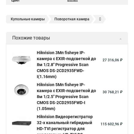
Цвет
Купольные камеры
Поворотная камера
Уличная камера
Уличные камеры hikvision
Похожие товары
Камера видеонаблюдения hikvision
Hikvision поворотные камеры
Hikvision ip
Hikvision 3Мп fisheye IP-
камера c EXIR-подсветкой до
Hikvision купить
Hikvision уличная ip камера
27 316,06 ₽
8м 1/2.8" Progressive Scan
Hikvision hd
CMOS DS-2CD2935FWD-
I(1.16mm)
Hikvision ds
Hikvision poe
Hikvision уличная
Hikvision 5Мп fisheye IP-
Hikvision 2 8 mm
Hikvision camera
Hikvision 2cd1148 i b
камера c EXIR-подсветкой до
30 768,21 ₽
8м 1/2.5" Progressive Scan
Hik connect
Видеонаблюдение
Ip видеокамеры
CMOS DS-2CD2955FWD-I
Poe камера
Hikvision 2cd2142fwd
hikvision c
(1.05mm)
Hikvision Видеорегистратор
hikvision 4
Hikvision ds 2cd1148
hikvision ds 2cd1148 i b
32-х канальный гибридный
115 602,96 ₽
hikvision ds 2cd2042wd i
Видеокамера hikvision
HD-TVI регистратор для