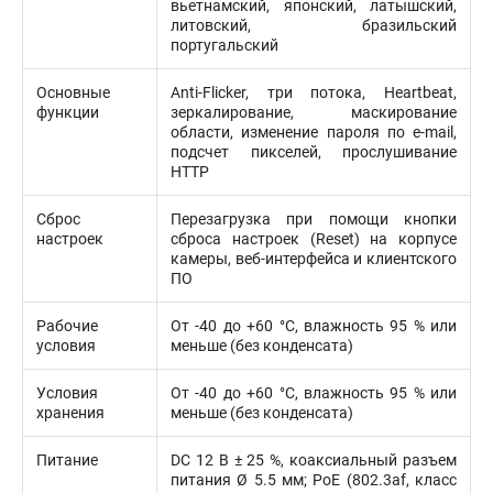
вьетнамский, японский, латышский,
литовский, бразильский
португальский
Основные
Anti-Flicker, три потока, Heartbeat,
функции
зеркалирование, маскирование
области, изменение пароля по e-mail,
подсчет пикселей, прослушивание
HTTP
Сброс
Перезагрузка при помощи кнопки
настроек
сброса настроек (Reset) на корпусе
камеры, веб-интерфейса и клиентского
ПО
Рабочие
От -40 до +60 °C, влажность 95 % или
условия
меньше (без конденсата)
Условия
От -40 до +60 °C, влажность 95 % или
хранения
меньше (без конденсата)
Питание
DC 12 В ± 25 %, коаксиальный разъем
питания Ø 5.5 мм; PoE (802.3af, класс