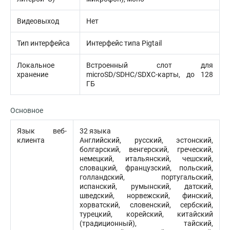
Видеовыход
Нет
Тип интерфейса
Интерфейс типа Pigtail
Локальное
Встроенный слот для
хранение
microSD/SDHC/SDXC-карты, до 128
ГБ
Основное
Язык веб-
32 языка
клиента
Английский, русский, эстонский,
болгарский, венгерский, греческий,
немецкий, итальянский, чешский,
словацкий, французский, польский,
голландский, португальский,
испанский, румынский, датский,
шведский, норвежский, финский,
хорватский, словенский, сербский,
турецкий, корейский, китайский
(традиционный), тайский,