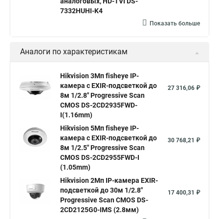
аналоговых, HD-TVI DS-
Камера hikvision ds
Видеокамеры hikvision ds
7332HUHI-K4
Камера hiwatch ds Hikvision
Камера Hikvision ds 2ce16d8t
Показать больше
Видеокамера hikvision hiwatch
Аналоги по характеристикам
Камера Hikvision ds 2cd2442fwd
Hikvision камера ds 2cd2023g0 i
Купольная камера
Hikvision 3Мп fisheye IP-
камера c EXIR-подсветкой до
Уличная камера
Hikvision ip camera
27 316,06 ₽
8м 1/2.8" Progressive Scan
Hikvision поворотная камера
Hikvision купольная
CMOS DS-2CD2935FWD-
I(1.16mm)
Нikvision микрофон
Hikvision поворотная
Hikvision 5Мп fisheye IP-
Hikvision порты
камера c EXIR-подсветкой до
30 768,21 ₽
8м 1/2.5" Progressive Scan
CMOS DS-2CD2955FWD-I
(1.05mm)
Hikvision 2Мп IP-камера EXIR-
подсветкой до 30м 1/2.8"
17 400,31 ₽
Progressive Scan CMOS DS-
2CD2125G0-IMS (2.8мм)