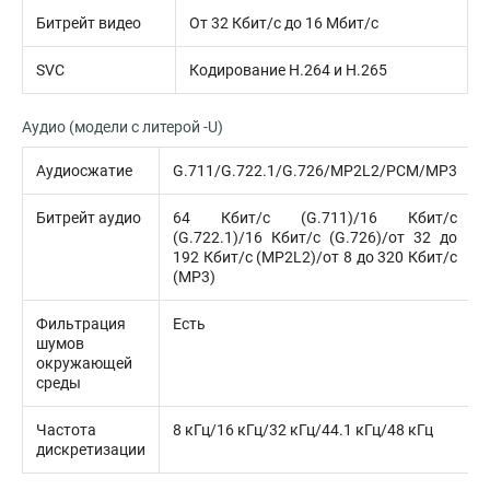
Битрейт видео
От 32 Кбит/с до 16 Мбит/с
SVC
Кодирование H.264 и H.265
Аудио (модели с литерой -U)
Аудиосжатие
G.711/G.722.1/G.726/MP2L2/PCM/MP3
Битрейт аудио
64 Кбит/с (G.711)/16 Кбит/с
(G.722.1)/16 Кбит/с (G.726)/от 32 до
192 Кбит/с (MP2L2)/от 8 до 320 Кбит/с
(MP3)
Фильтрация
Есть
шумов
окружающей
среды
Частота
8 кГц/16 кГц/32 кГц/44.1 кГц/48 кГц
дискретизации