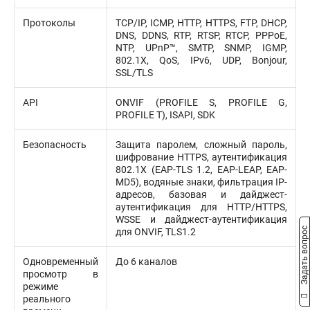
Протоколы
TCP/IP, ICMP, HTTP, HTTPS, FTP, DHCP,
DNS, DDNS, RTP, RTSP, RTCP, PPPoE,
NTP, UPnP™, SMTP, SNMP, IGMP,
802.1X, QoS, IPv6, UDP, Bonjour,
SSL/TLS
API
ONVIF (PROFILE S, PROFILE G,
PROFILE T), ISAPI, SDK
Безопасность
Защита паролем, сложный пароль,
шифрование HTTPS, аутентификация
802.1X (EAP-TLS 1.2, EAP-LEAP, EAP-
MD5), водяные знаки, фильтрация IP-
адресов, базовая и дайджест-
аутентификация для HTTP/HTTPS,
WSSE и дайджест-аутентификация
Задать вопрос
для ONVIF, TLS1.2
Одновременный
До 6 каналов
просмотр в
режиме
реального