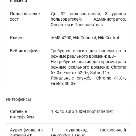
времени
Пользователь/
До 32 пользователей; 3 уровня
хост
пользователей: Администратор,
Оператор и Пользователь
Клиент
iVMS-4200, Hik-Connect, Hik-Central
Веб-интерфейс
Требуется плагин для просмотра в
режиме реального времени: IE8+
Не требуется плагин для просмотра в
режиме реального времени: Chrome
57.0+, Firefox 52.0+, Safari 11+
Локальные службы: Chrome 41.0+,
Firefox 30.0+
Интерфейсы
Сетевые
1 RJ45 auto 100M порт Ethernet
интерфейсы
Аудио (модели с
1 аудиовход (встроенный
литерой -U)
микрофон), моно