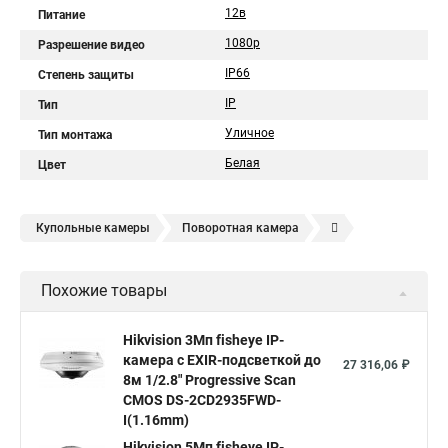
12в
Питание
1080p
Разрешение видео
IP66
Степень защиты
IP
Тип
Уличное
Тип монтажа
Белая
Цвет
Купольные камеры
Поворотная камера
Уличная камера
Уличные камеры hikvision
Похожие товары
Камера видеонаблюдения hikvision
Hikvision поворотные камеры
Hikvision ip
Hikvision 3Мп fisheye IP-
камера c EXIR-подсветкой до
Hikvision купить
Hikvision уличная ip камера
27 316,06 ₽
8м 1/2.8" Progressive Scan
Hikvision hd
CMOS DS-2CD2935FWD-
I(1.16mm)
Hikvision ds
Hikvision poe
Hikvision уличная
Hikvision 5Мп fisheye IP-