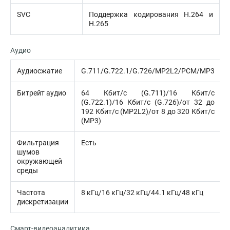
SVC
Поддержка кодирования H.264 и
H.265
Аудио
Аудиосжатие
G.711/G.722.1/G.726/MP2L2/PCM/MP3
Битрейт аудио
64 Кбит/с (G.711)/16 Кбит/с
(G.722.1)/16 Кбит/с (G.726)/от 32 до
192 Кбит/с (MP2L2)/от 8 до 320 Кбит/с
(MP3)
Фильтрация
Есть
шумов
окружающей
среды
Частота
8 кГц/16 кГц/32 кГц/44.1 кГц/48 кГц
дискретизации
Смарт-видеоаналитика