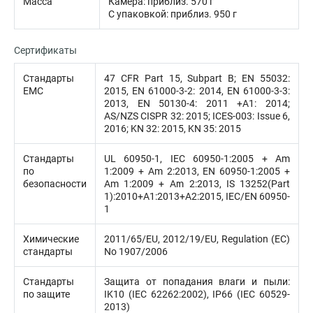
Масса
Камера: приблиз. 570 г
С упаковкой: приблиз. 950 г
Сертификаты
Стандарты
47 CFR Part 15, Subpart B; EN 55032:
EMC
2015, EN 61000-3-2: 2014, EN 61000-3-3:
2013, EN 50130-4: 2011 +A1: 2014;
AS/NZS CISPR 32: 2015; ICES-003: Issue 6,
2016; KN 32: 2015, KN 35: 2015
Стандарты
UL 60950-1, IEC 60950-1:2005 + Am
по
1:2009 + Am 2:2013, EN 60950-1:2005 +
безопасности
Am 1:2009 + Am 2:2013, IS 13252(Part
1):2010+A1:2013+A2:2015, IEC/EN 60950-
1
Химические
2011/65/EU, 2012/19/EU, Regulation (EC)
стандарты
No 1907/2006
Стандарты
Защита от попадания влаги и пыли:
по защите
IK10 (IEC 62262:2002), IP66 (IEC 60529-
2013)