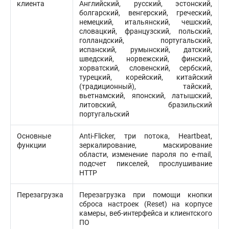
клиента
Английский, русский, эстонский,
болгарский, венгерский, греческий,
немецкий, итальянский, чешский,
словацкий, французский, польский,
голландский, португальский,
испанский, румынский, датский,
шведский, норвежский, финский,
хорватский, словенский, сербский,
турецкий, корейский, китайский
(традиционный), тайский,
вьетнамский, японский, латышский,
литовский, бразильский
португальский
Основные
Anti-Flicker, три потока, Heartbeat,
функции
зеркалирование, маскирование
области, изменение пароля по e-mail,
подсчет пикселей, прослушивание
HTTP
Перезагрузка
Перезагрузка при помощи кнопки
сброса настроек (Reset) на корпусе
камеры, веб-интерфейса и клиентского
ПО