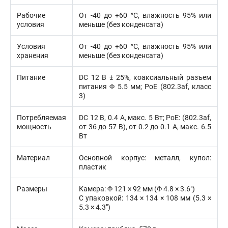
Рабочие
От -40 до +60 °C, влажность 95% или
условия
меньше (без конденсата)
Условия
От -40 до +60 °C, влажность 95% или
хранения
меньше (без конденсата)
Питание
DC 12 В ± 25%, коаксиальный разъем
питания Φ 5.5 мм; PoE (802.3af, класс
3)
Потребляемая
DC 12 В, 0.4 A, макс. 5 Вт; PoE: (802.3af,
мощность
от 36 до 57 В), от 0.2 до 0.1 A, макс. 6.5
Вт
Материал
Основной корпус: металл, купол:
пластик
Размеры
Камера: Φ 121 × 92 мм (Φ 4.8 × 3.6″)
С упаковкой: 134 × 134 × 108 мм (5.3 ×
5.3 × 4.3″)