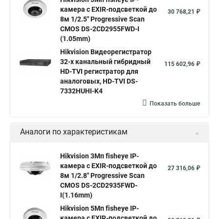
Hikvision 2 8 mm
Hikvision camera
Hikvision 2cd1148 i b
камера c EXIR-подсветкой до
30 768,21 ₽
8м 1/2.5" Progressive Scan
Hik connect
Видеонаблюдение
Ip видеокамеры
CMOS DS-2CD2955FWD-I
Poe камера
Hikvision 2cd2142fwd
hikvision c
(1.05mm)
Hikvision Видеорегистратор
hikvision 4
Hikvision ds 2cd1148
hikvision ds 2cd1148 i b
32-х канальный гибридный
115 602,96 ₽
hikvision ds 2cd2042wd i
Видеокамера hikvision
HD-TVI регистратор для
аналоговых, HD-TVI DS-
Камера hikvision ds
Видеокамеры hikvision ds
7332HUHI-K4
Камера hiwatch ds Hikvision
Камера Hikvision ds 2ce16d8t
Показать больше
Видеокамера hikvision hiwatch
Аналоги по характеристикам
Камера Hikvision ds 2cd2442fwd
Hikvision камера ds 2cd2023g0 i
Купольная камера
Hikvision 3Мп fisheye IP-
камера c EXIR-подсветкой до
Уличная камера
Hikvision ip camera
27 316,06 ₽
8м 1/2.8" Progressive Scan
Hikvision поворотная камера
Hikvision купольная
CMOS DS-2CD2935FWD-
I(1.16mm)
Нikvision микрофон
Hikvision поворотная
Hikvision 5Мп fisheye IP-
Hikvision порты
камера c EXIR-подсветкой до