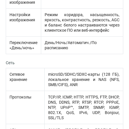
изображения
Настройки
Режим коридора, насыщенность,
изображения
яркость, контрастность, резкость, AGC
и баланс белого настраиваются через
клиентское ПО или веб-интерфейс
Переключение
День/Ночь/Автоматич./По
«День/ночь»
расписанию
Сеть
Сетевое
microSD/SDHC/SDXC-карты (128 ГБ),
хранение
локальное хранение и NAS (NFS,
SMB/CIFS), ANR
Протоколы
TCP/IP, ICMP, HTTP, HTTPS, FTP, DHCP,
DNS, DDNS, RTP, RTSP, RTCP, PPPoE,
NTP, UPnP™, SMTP, SNMP, IGMP,
802.1X, QoS, IPv6, UDP, Bonjour,
SSL/TLS