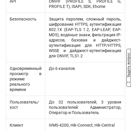
API
ONVIF (PROFILE S, PROFILE G,
PROFILE T), ISAPI, SDK, Ehome
Безопасность
Защита паролем, сложный пароль,
шифрование HTTPS, аутентификация
802.1X (EAP-TLS 1.2, EAP-LEAP, EAP-
MD5), водяные знаки, фильтрация IP-
адресов, базовая и дайджест-
аутентификация для HTTP/HTTPS,
WSSE и дайджест-аутентификация
Задать вопрос
для ONVIF, TLS1.2
Одновременный
До 6 каналов
просмотр в
режиме
реального
времени
Пользователь/
До 32 пользователей; 3 уровня
хост
пользователей: Администратор,
Оператор и Пользователь
Клиент
iVMS-4200, Hik-Connect, Hik-Central