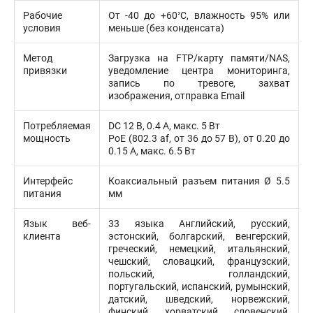
Рабочие
От -40 до +60°C, влажность 95% или
условия
меньше (без конденсата)
Метод
Загрузка на FTP/карту памяти/NAS,
привязки
уведомление центра мониторинга,
запись по тревоге, захват
изображения, отправка Email
Потребляемая
DC 12 В, 0.4 A, макс. 5 Вт
мощность
PoE (802.3 af, от 36 до 57 В), от 0.20 до
0.15 A, макс. 6.5 Вт
Интерфейс
Коаксиальный разъем питания Ø 5.5
питания
мм
Язык веб-
33 языка Английский, русский,
клиента
эстонский, болгарский, венгерский,
греческий, немецкий, итальянский,
чешский, словацкий, французский,
польский, голландский,
португальский, испанский, румынский,
датский, шведский, норвежский,
финский, хорватский, словенский,