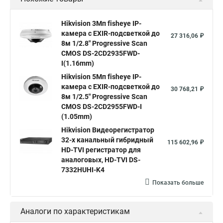
Камера видеонаблюдения hikvision
Hikvision поворотные камеры
Hikvision ip
Hikvision 3Мп fisheye IP-
камера c EXIR-подсветкой до
Hikvision купить
Hikvision уличная ip камера
27 316,06 ₽
8м 1/2.8" Progressive Scan
Hikvision hd
CMOS DS-2CD2935FWD-
I(1.16mm)
Hikvision ds
Hikvision poe
Hikvision уличная
Hikvision 5Мп fisheye IP-
Hikvision 2 8 mm
Hikvision camera
Hikvision 2cd1148 i b
камера c EXIR-подсветкой до
30 768,21 ₽
8м 1/2.5" Progressive Scan
Hik connect
Видеонаблюдение
Ip видеокамеры
CMOS DS-2CD2955FWD-I
Poe камера
Hikvision 2cd2142fwd
hikvision c
(1.05mm)
Hikvision Видеорегистратор
hikvision 4
Hikvision ds 2cd1148
hikvision ds 2cd1148 i b
32-х канальный гибридный
115 602,96 ₽
hikvision ds 2cd2042wd i
Видеокамера hikvision
HD-TVI регистратор для
аналоговых, HD-TVI DS-
Камера hikvision ds
Видеокамеры hikvision ds
7332HUHI-K4
Камера hiwatch ds Hikvision
Камера Hikvision ds 2ce16d8t
Показать больше
Видеокамера hikvision hiwatch
Аналоги по характеристикам
Камера Hikvision ds 2cd2442fwd