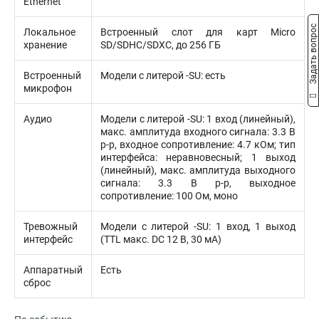
Ethernet
Задать вопрос
Локальное
Встроенный слот для карт Micro
хранение
SD/SDHC/SDXC, до 256 ГБ
Встроенный
Модели с литерой -SU: есть
микрофон
Аудио
Модели с литерой -SU: 1 вход (линейный),
макс. амплитуда входного сигнала: 3.3 В
p-p, входное сопротивление: 4.7 кОм; тип
интерфейса: неравновесный; 1 выход
(линейный), макс. амплитуда выходного
сигнала: 3.3 В p-p, выходное
сопротивление: 100 Ом, моно
Тревожный
Модели с литерой -SU: 1 вход, 1 выход
интерфейс
(TTL макс. DC 12 В, 30 мA)
Аппаратный
Есть
сброс