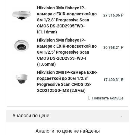
Hikvision камера ds 2cd2023g0 i
Купольная камера
Hikvision 3Мп fisheye IP-
камера c EXIR-подсветкой до
Уличная камера
Hikvision ip camera
27 316,06 ₽
8м 1/2.8" Progressive Scan
Hikvision поворотная камера
Hikvision купольная
CMOS DS-2CD2935FWD-
I(1.16mm)
Нikvision микрофон
Hikvision поворотная
Hikvision 5Мп fisheye IP-
Hikvision порты
камера c EXIR-подсветкой до
30 768,21 ₽
8м 1/2.5" Progressive Scan
CMOS DS-2CD2955FWD-I
(1.05mm)
Hikvision 2Мп IP-камера EXIR-
подсветкой до 30м 1/2.8"
17 400,31 ₽
Progressive Scan CMOS DS-
2CD2125G0-IMS (2.8мм)
Показать больше
Аналоги по цене
Аналоги по цене не найдены