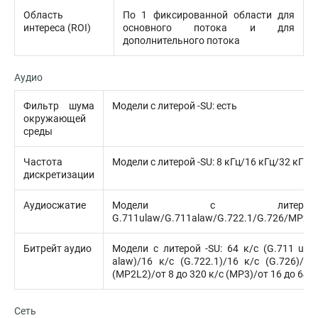
Область
По 1 фиксированной области для
интереса (ROI)
основного потока и для
дополнительного потока
Аудио
Фильтр шума
Модели с литерой -SU: есть
окружающей
среды
Частота
Модели с литерой -SU: 8 кГц/16 кГц/32 кГц/
дискретизации
Аудиосжатие
Модели с литеро
G.711ulaw/G.711alaw/G.722.1/G.726/MP2
Битрейт аудио
Модели с литерой -SU: 64 к/с (G.711 ulaw
alaw)/16 к/с (G.722.1)/16 к/с (G.726)/о
(MP2L2)/от 8 до 320 к/с (MP3)/от 16 до 64 к
Сеть