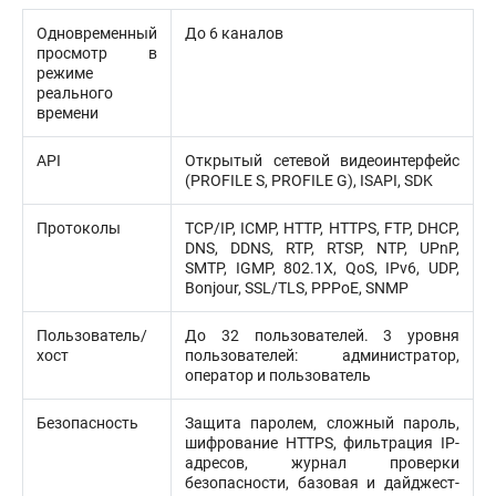
Одновременный
До 6 каналов
просмотр в
режиме
реального
времени
API
Открытый сетевой видеоинтерфейс
(PROFILE S, PROFILE G), ISAPI, SDK
Протоколы
TCP/IP, ICMP, HTTP, HTTPS, FTP, DHCP,
DNS, DDNS, RTP, RTSP, NTP, UPnP,
SMTP, IGMP, 802.1X, QoS, IPv6, UDP,
Bonjour, SSL/TLS, PPPoE, SNMP
Пользователь/
До 32 пользователей. 3 уровня
хост
пользователей: администратор,
оператор и пользователь
Безопасность
Защита паролем, сложный пароль,
шифрование HTTPS, фильтрация IP-
адресов, журнал проверки
безопасности, базовая и дайджест-