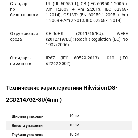
Стандарты
UL (UL 60950-1); CB (IEC 60950-1:2005 +
по
Am 1:2009 + Am 2:2013, IEC 62368-
безопасности
1:2014); CE-LVD (EN 60950-1:2005 + Am
1:2009 + Am 2:2013, IEC 62368-1:2014)
Окружающая
CE-RoHS (2011/65/EU); WEEE
среда
(2012/19/EU); Reach (Regulation (EC) No
1907/2006)
Стандарты
IP67 (IEC 60529-2013), IK10 (IEC
по защите
62262:2002)
Технические характеристики Hikvision DS-
2CD2147G2-SU(4mm)
10 см
Ширина упаковки
10 см
Высота упаковки
10 см
Глубина упаковки