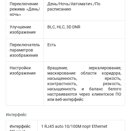
Переключение
День/Ночь/Автоматич./По
режима «День/
расписанию
ночь»
Улучшение
BLC, HLC, 3D DNR
изображения
Переключатель
Есть
параметров
изоображения
Настройки
Вращение, зеркалирование,
изображения
маскирование области коридора,
насыщенность, яркость,
контрастность, резкость,
насыщенность и баланс белого
настраиваются через клиентское ПО
или веб-интерфейс
Интерфейс
Интерфейс
1 RJ45 auto 10/100M порт Ethernet