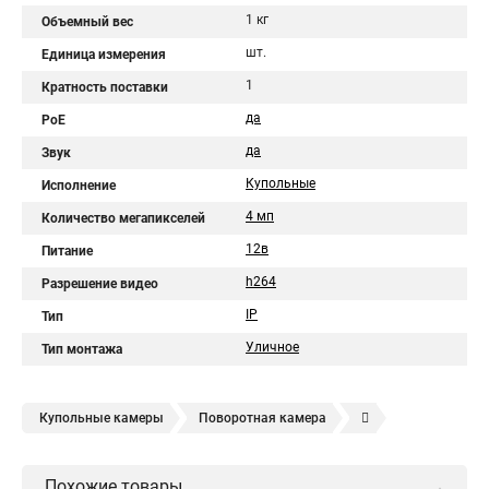
1 кг
Объемный вес
шт.
Единица измерения
1
Кратность поставки
да
PoE
да
Звук
Купольные
Исполнение
4 мп
Количество мегапикселей
12в
Питание
h264
Разрешение видео
IP
Тип
Уличное
Тип монтажа
Купольные камеры
Поворотная камера
Уличная камера
Уличные камеры hikvision
Похожие товары