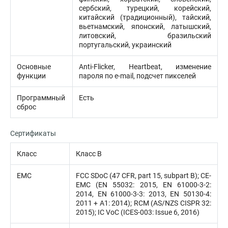
сербский, турецкий, корейский,
китайский (традиционный), тайский,
вьетнамский, японский, латышский,
литовский, бразильский
португальский, украинский
Основные
Anti-Flicker, Heartbeat, изменение
функции
пароля по e-mail, подсчет пикселей
Программный
Есть
сброс
Сертификаты
Класс
Класс B
EMC
FCC SDoC (47 CFR, part 15, subpart B); CE-
EMC (EN 55032: 2015, EN 61000-3-2:
2014, EN 61000-3-3: 2013, EN 50130-4:
2011 + A1: 2014); RCM (AS/NZS CISPR 32:
2015); IC VoC (ICES-003: Issue 6, 2016)