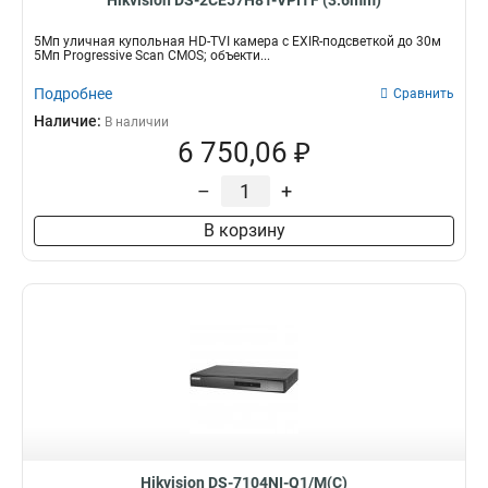
Hikvision DS-2CE57H8T-VPITF (3.6mm)
5Мп уличная купольная HD-TVI камера с EXIR-подсветкой до 30м
5Мп Progressive Scan CMOS; объекти...
Подробнее
Сравнить
Наличие:
В наличии
6 750,06 ₽
–
+
В корзину
Hikvision DS-7104NI-Q1/M(C)