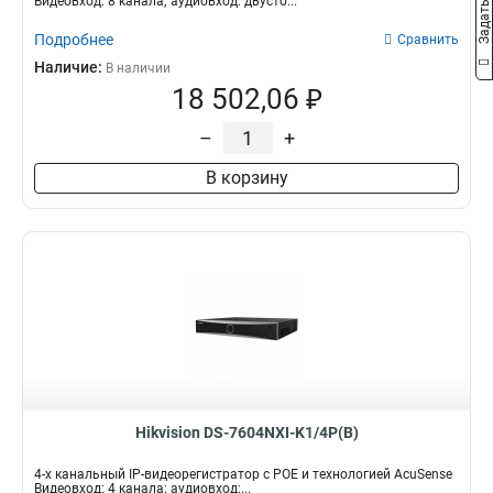
Видеовход: 8 канала; аудиовход: двусто...
Подробнее
Сравнить
Наличие:
В наличии
18 502,06 ₽
–
+
В корзину
Hikvision DS-7604NXI-K1/4P(B)
4-х канальный IP-видеорегистратор с POE и технологией AcuSense
Видеовход: 4 канала; аудиовход:...