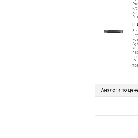
Раз
к/с
ка
RJ4
Hi
8-
IP
ко
Ау
кан
пер
Lit
IP
тре
Аналоги по цен