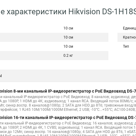
е характеристики Hikvision DS-1H18
10 см
Единиц
10 см
Кратно
10 см
Тип
0.2 кг
ы
kvision 8-ми канальный IP-видеорегистратор c PoE Видеовход DS-7
ми канальный IP-видеорегистратор c PoE Видеовход: 8 каналов; аудиовход: дв
A до 1080Р, 1 HDMI до 4К; аудиовыход: 1 канал RCA. Входящий поток 80Мб/с;
Мп; синхр.воспр. 8 каналов@1080р; 2 SATA для HDD до 8Тб; тревожные вход/
ерфейсов; 1 RJ45 10M/100M/1000M Ethernet; 2 USB; -10°C...+55°C; AC100-240В; 
kvision 16-ти канальный IP-видеорегистратор c PoE Видеовход DS-
-ти канальный IP-видеорегистратор c PoE Видеовход: 16 каналов; аудиовход: 
A до 1080Р, 2 HDMI до 4К, 1 CVBS; аудиовыход: 1 канал RCA. Входящий поток
писи до 12Мп; синхр.воспр. 16 каналов@1080р; 4 SATA для HDD до 8Тб, 1 eSA