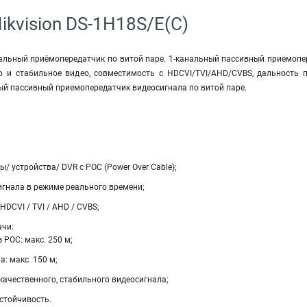
ikvision DS-1H18S/E(C)
льный приёмопередатчик по витой паре. 1-канальный пассивный приемопере
о и стабильное видео, совместимость с HDCVI/TVI/AHD/CVBS, дальность 
ый пассивный приемопередатчик видеосигнала по витой паре.
/ устройства/ DVR с POC (Power Over Cable);
игнала в режиме реального времени;
HDCVI / TVI / AHD / CVBS;
ачи:
 POC: макс. 250 м;
: макс. 150 м;
ачественного, стабильного видеосигнала;
стойчивость.