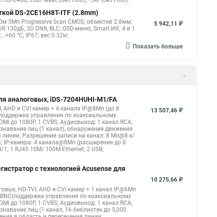
100-240В; 20Вт макс (без HDD), ?5кг (без HDD).
ткой DS-2CE16H8T-ITF (2.8mm)
м 5Мп Progressive Scan CMOS; объектив 2.8мм;
5 942,11 ₽
R 130дБ, 3D DNR, BLC; OSD-меню; Smart ИК; 4 в 1
+60 °C; IP67; вес 0.32кг.
Показать больше
для аналоговых, iDS-7204HUHI-M1/FA
, AHD и CVI камер + 4 канала IP@8Мп (до 8
13 507,46 ₽
(поддержка управления по коаксиальному
DMI до 1080Р, 1 CVBS; Аудиовыход: 1 канал RCA;
ознавание лиц (1 канал), обнаружение движения
я линии; Разрешение записи на канал: 8 Мп@8 к/
с; IP-камера: 4 канала@8Мп (расширение до 8
1; 1 RJ45 10M/ 100M Ethernet; 2 USB;
егистратор с технологией Acusense для
10 275,66 ₽
овых, HD-TVI, AHD и CVI камер + 1 канал IP@6Мп
, BNC(поддержка управления по коаксиальному
DMI до 1080Р, 1 CVBS; Аудиовыход: 1 канал RCA;
навание лиц (1 канал, 16 библиотек до 5,000
жения в область и пересечения линии;