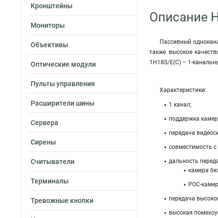
Кронштейны
Описание H
Мониторы
Пассивный однокана
Объективы
также высокое качеств
1H18S/E(C) – 1-канальн
Оптические модули
Пульты управления
Характеристики:
Расширители шины
1 канал;
поддержка камеры
Сервера
передача видеос
Сирены
совместимость с 
Считыватели
дальность перед
камера без
Терминалы
POC-камера
передача высокок
Тревожные кнопки
высокая помехоу