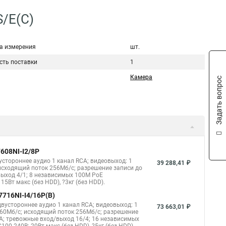
S/E(C)
а измерения
шт.
сть поставки
1
Камера
Задать вопрос
608NI-I2/8P
устороннее аудио 1 канал RCA; видеовыход: 1
39 288,41 ₽
 исходящий поток 256Мб/с; разрешение записи до
выход 4/1; 8 независимых 100M PoE
15Вт макс (без HDD), ?3кг (без HDD).
7716NI-I4/16P(B)
двустороннее аудио 1 канал RCA; видеовыход: 1
73 663,01 ₽
 160Мб/с; исходящий поток 256Мб/с; разрешение
TA; тревожные вход/выход 16/4; 16 независимых