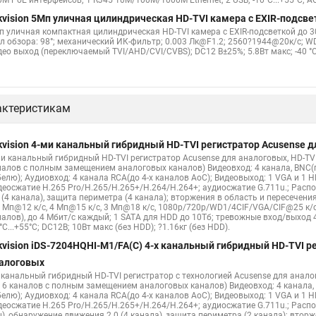
M PoE интерфейсов; 1 RJ45 10M/100M/1000M Ethernet; 2 USB; -10°C...+55°C; AC
kvision 5Мп уличная цилиндрическая HD-TVI камера с EXIR-подсве
п уличная компактная цилиндрическая HD-TVI камера с EXIR-подсветкой до 30
ол обзора: 98°; механический ИК-фильтр; 0.003 Лк@F1.2; 2560?1944@20к/с; WD
ео выход (переключаемый TVI/AHD/CVI/CVBS); DC12 В±25%; 5.8Вт макс; -40 °C...
актеристикам
kvision 4-ми канальный гибридный HD-TVI регистратор Acusense 
ми канальный гибридный HD-TVI регистратор Acusense для аналоговых, HD-TVI
налов с полным замещением аналоговых каналов) Видеовход: 4 канала, BNC
белю); Аудиовход: 4 канала RCA(до 4-х каналов AoC); Видеовыход: 1 VGA и 1 H
деосжатие H.265 Pro/H.265/H.265+/H.264/H.264+; аудиосжатие G.711u.; Расп
0 (4 канала), защита периметра (4 канала); вторжения в область и пересечени
 5 Мп@12 к/с, 4 Мп@15 к/с, 3 Мп@18 к/с, 1080p/720p/WD1/4CIF/VGA/CIF@25 к/
налов), до 4 Мбит/с каждый; 1 SATA для HDD до 10Тб; тревожные вход/выход 4/
°C...+55°C; DC12В; 10Вт макс (без HDD); ?1.16кг (без HDD).
kvision iDS-7204HQHI-M1/FA(C) 4-х канальный гибридный HD-TVI р
алоговых
х канальный гибридный HD-TVI регистратор с технологией Acusense для аналог
о 6 каналов с полным замещением аналоговых каналов) Видеовход: 4 канала
белю); Аудиовход: 4 канала RCA(до 4-х каналов AoC); Видеовыход: 1 VGA и 1 H
деосжатие H.265 Pro/H.265/H.265+/H.264/H.264+; аудиосжатие G.711u.; Распоз
ц), обнаружение движения 2.0 (4 канала), защита периметра (2 канала); втор