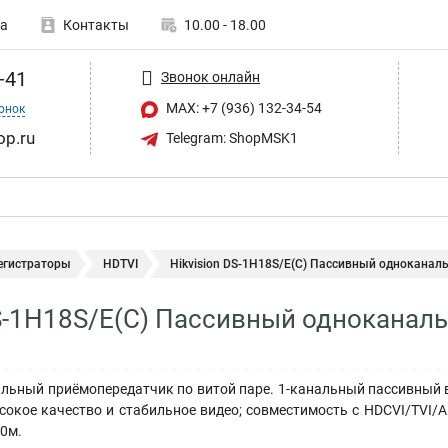
а
Контакты
10.00 - 18.00
-41
Звонок онлайн
MAX: +7 (936) 132-34-54
онок
op.ru
Telegram: ShopMSK1
егистраторы
HDTVI
Hikvision DS-1H18S/E(C) Пассивный одноканаль
DS-1H18S/E(C) Пассивный однокана
льный приёмопередатчик по витой паре. 1-канальный пассивный в
сокое качество и стабильное видео; совместимость с HDCVI/TVI/A
0м.