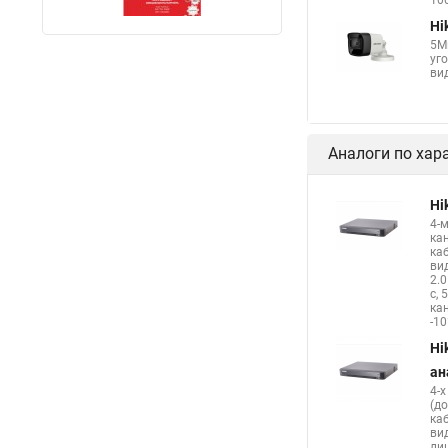
100
Hi
5М
уг
вид
Аналоги по хар
Hi
4-
ка
ка
ви
2.
с,
ка
-10
Hi
ан
4-
(д
ка
ви
ли