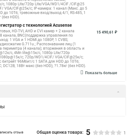
5к/с, 1080p Lite/720p Lite/VGA/WD1/4CIF /CIF@25
IF/ VGA/CIF@25к/с; IP-камера: 1 канал (Макс. до 5
 до 10Тб; тревожные вход/выход 4/1; RS-485, 1
г (без HDD).
егистратор с технологией Acusense
овых, HD-TVI, AHD и CVI камер + 2 канала
15 490,61 ₽
8 канала, BNC(поддержка управления по
ход: 1 VGA и 1 HDMI до 1080Р, 1 CVBS;
удиосжатие G.711u.; Распознавание лиц (1
та периметра (4 канала); вторжения в область и
e@12к/с, 4Мп lite@15к/с, 1080p Lite/720p
ite/1080p@15к/с; 720p/WD1/4CIF/ VGA/CIF@25к/с;
с битрейт 96Мбит/с 1 SATA для HDD до 10Тб;
; DC12В; 18Вт макс (без HDD); ?1.78кг (без HDD).
Показать больше
ны
5
Общая оценка товара:
аписать отзыв
1