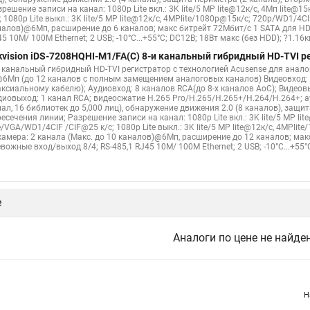
решение записи на канал: 1080p Lite вкл.: 3K lite/5 MP lite@12к/с, 4Мп lite@1
; 1080p Lite выкл.: 3K lite/5 MP lite@12к/с, 4MPlite/1080p@15к/с; 720p/WD1/4C
налов)@6Мп, расширение до 6 каналов; макс битрейт 72Мбит/с 1 SATA для HDD
5 10M/ 100M Ethernet; 2 USB; -10°C...+55°C; DC12В; 18Вт макс (без HDD); ?1.16к
kvision iDS-7208HQHI-M1/FA(C) 8-и канальный гибридный HD-TVI р
и канальный гибридный HD-TVI регистратор с технологией Acusense для аналог
@6Мп (до 12 каналов с полным замещением аналоговых каналов) Видеовход: 
аксиальному кабелю); Аудиовход: 8 каналов RCA(до 8-х каналов AoC); Видеовы
диовыход: 1 канал RCA; видеосжатие H.265 Pro/H.265/H.265+/H.264/H.264+; а
ал, 16 библиотек до 5,000 лиц), обнаружение движения 2.0 (8 каналов), защи
есечения линии; Разрешение записи на канал: 1080p Lite вкл.: 3K lite/5 MP lit
e/VGA/WD1/4CIF /CIF@25 к/с; 1080p Lite выкл.: 3K lite/5 MP lite@12к/с, 4MPl
-камера: 2 канала (Макс. до 10 каналов)@6Мп, расширение до 12 каналов; мак
вожные вход/выход 8/4; RS-485,1 RJ45 10M/ 100M Ethernet; 2 USB; -10°C...+55°C
е
Аналоги по цене не найде
Н