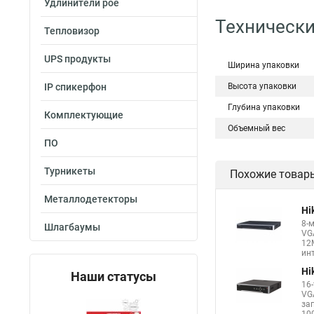
Удлинители poe
Технически
Тепловизор
UPS продукты
Ширина упаковки
IP спикерфон
Высота упаковки
Глубина упаковки
Комплектующие
Объемный вес
ПО
Турникеты
Похожие товар
Металлодетекторы
Hi
8-
Шлагбаумы
VG
12
инт
Hi
Наши статусы
16
VG
за