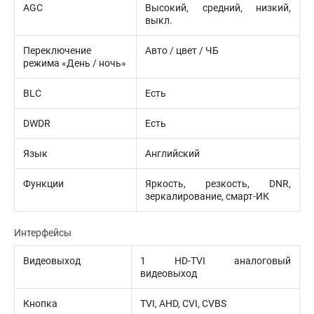
AGC
Высокий, средний, низкий,
выкл.
Переключение
Авто / цвет / ЧБ
режима «День / ночь»
BLC
Есть
DWDR
Есть
Язык
Английский
Функции
Яркость, резкость, DNR,
зеркалирование, смарт-ИК
Интерфейсы
Видеовыход
1 HD-TVI аналоговый
видеовыход
Кнопка
TVI, AHD, CVI, CVBS