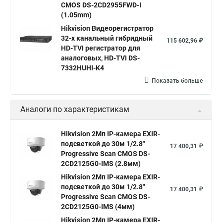
CMOS DS-2CD2955FWD-I
Poe камера
Hikvision 2cd2142fwd
hikvision c
(1.05mm)
Hikvision Видеорегистратор
hikvision 4
Hikvision ds 2cd1148
hikvision ds 2cd1148 i b
32-х канальный гибридный
115 602,96 ₽
hikvision ds 2cd2042wd i
Видеокамера hikvision
HD-TVI регистратор для
аналоговых, HD-TVI DS-
Камера hikvision ds
Видеокамеры hikvision ds
7332HUHI-K4
Камера hiwatch ds Hikvision
Камера Hikvision ds 2ce16d8t
Показать больше
Видеокамера hikvision hiwatch
Аналоги по характеристикам
Камера Hikvision ds 2cd2442fwd
Hikvision камера ds 2cd2023g0 i
Купольная камера
Hikvision 2Мп IP-камера EXIR-
подсветкой до 30м 1/2.8"
Уличная камера
Hikvision ip camera
17 400,31 ₽
Progressive Scan CMOS DS-
Hikvision поворотная камера
Hikvision купольная
2CD2125G0-IMS (2.8мм)
Hikvision 2Мп IP-камера EXIR-
Нikvision микрофон
Hikvision поворотная
подсветкой до 30м 1/2.8"
17 400,31 ₽
Hikvision порты
Progressive Scan CMOS DS-
2CD2125G0-IMS (4мм)
Hikvision 2Мп IP-камера EXIR-