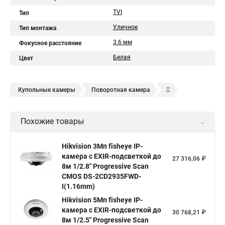
TVI
Тип
Уличное
Тип монтажа
3.6 мм
Фокусное расстояние
Белая
Цвет
Купольные камеры
Поворотная камера
Уличная камера
Уличные камеры hikvision
Похожие товары
Камера видеонаблюдения hikvision
Hikvision поворотные камеры
Hikvision ip
Hikvision 3Мп fisheye IP-
камера c EXIR-подсветкой до
Hikvision купить
Hikvision уличная ip камера
27 316,06 ₽
8м 1/2.8" Progressive Scan
Hikvision hd
CMOS DS-2CD2935FWD-
I(1.16mm)
Hikvision ds
Hikvision poe
Hikvision уличная
Hikvision 5Мп fisheye IP-
Hikvision 2 8 mm
Hikvision camera
Hikvision 2cd1148 i b
камера c EXIR-подсветкой до
30 768,21 ₽
8м 1/2.5" Progressive Scan
Hik connect
Видеонаблюдение
Ip видеокамеры