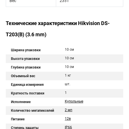
Вес
235 г
Технические характеристики Hikvision DS-
T203(B) (3.6 mm)
10 см
Ширина упаковки
10 см
Высота упаковки
10 см
Глубина упаковки
1 кг
Объемный вес
шт.
Единица измерения
1
Кратность поставки
Купольные
Исполнение
2 мп
Количество мегапикселей
12в
Питание
IP66
Степень защиты