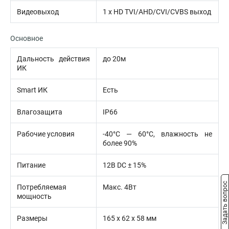
Видеовыход
1 х HD TVI/AHD/CVI/CVBS выход
Основное
Дальность действия
до 20м
ИК
Smart ИК
Есть
Влагозащита
IP66
Рабочие условия
-40°С — 60°С, влажность не
более 90%
Питание
12В DC ± 15%
Задать вопрос
Потребляемая
Макс. 4Вт
мощность
Размеры
165 х 62 х 58 мм