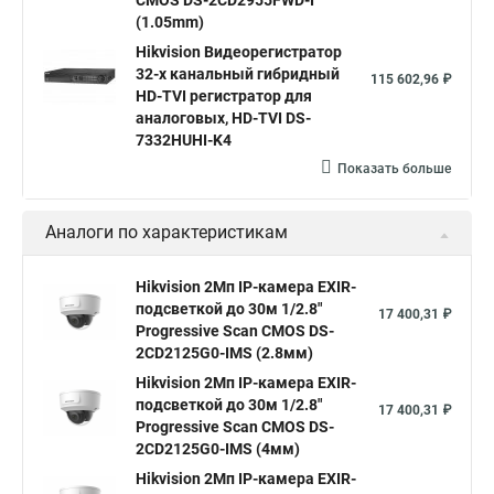
CMOS DS-2CD2955FWD-I
Poe камера
Hikvision 2cd2142fwd
hikvision c
(1.05mm)
Hikvision Видеорегистратор
hikvision 4
Hikvision ds 2cd1148
hikvision ds 2cd1148 i b
32-х канальный гибридный
115 602,96 ₽
hikvision ds 2cd2042wd i
Видеокамера hikvision
HD-TVI регистратор для
аналоговых, HD-TVI DS-
Камера hikvision ds
Видеокамеры hikvision ds
7332HUHI-K4
Камера hiwatch ds Hikvision
Камера Hikvision ds 2ce16d8t
Показать больше
Видеокамера hikvision hiwatch
Аналоги по характеристикам
Камера Hikvision ds 2cd2442fwd
Hikvision камера ds 2cd2023g0 i
Купольная камера
Hikvision 2Мп IP-камера EXIR-
подсветкой до 30м 1/2.8"
Уличная камера
Hikvision ip camera
17 400,31 ₽
Progressive Scan CMOS DS-
Hikvision поворотная камера
Hikvision купольная
2CD2125G0-IMS (2.8мм)
Hikvision 2Мп IP-камера EXIR-
Нikvision микрофон
Hikvision поворотная
подсветкой до 30м 1/2.8"
17 400,31 ₽
Hikvision порты
Progressive Scan CMOS DS-
2CD2125G0-IMS (4мм)
Hikvision 2Мп IP-камера EXIR-