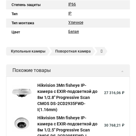
IP66
Степень защиты
IP
Тип
Уличное
Тип монтажа
Белая
Цвет
Купольные камеры
Поворотная камера
Уличная камера
Уличные камеры hikvision
Похожие товары
Камера видеонаблюдения hikvision
Hikvision поворотные камеры
Hikvision ip
Hikvision 3Мп fisheye IP-
камера c EXIR-подсветкой до
Hikvision купить
Hikvision уличная ip камера
27 316,06 ₽
8м 1/2.8" Progressive Scan
Hikvision hd
CMOS DS-2CD2935FWD-
I(1.16mm)
Hikvision ds
Hikvision poe
Hikvision уличная
Hikvision 5Мп fisheye IP-
Hikvision 2 8 mm
Hikvision camera
Hikvision 2cd1148 i b
камера c EXIR-подсветкой до
30 768,21 ₽
8м 1/2.5" Progressive Scan
Hik connect
Видеонаблюдение
Ip видеокамеры