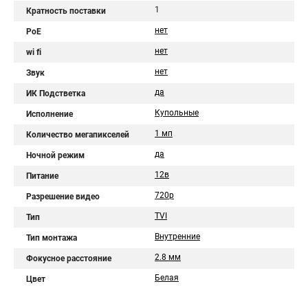
1
Кратность поставки
нет
PoE
нет
wi fi
нет
Звук
да
ИК Подстветка
Купольные
Исполнение
1 мп
Количество мегапикселей
да
Ночной режим
12в
Питание
720p
Разрешение видео
TVI
Тип
Внутренние
Тип монтажа
2.8 мм
Фокусное расстояние
Белая
Цвет