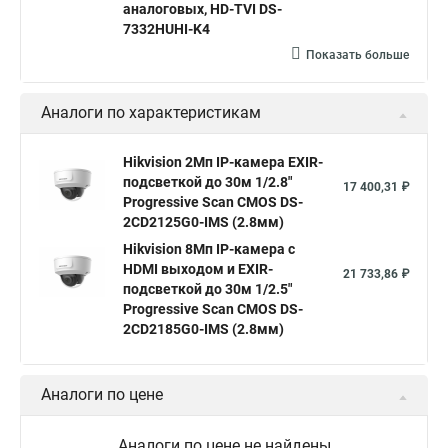
аналоговых, HD-TVI DS-
Камера hikvision ds
Видеокамеры hikvision ds
7332HUHI-K4
Камера hiwatch ds Hikvision
Камера Hikvision ds 2ce16d8t
Показать больше
Видеокамера hikvision hiwatch
Аналоги по характеристикам
Камера Hikvision ds 2cd2442fwd
Hikvision камера ds 2cd2023g0 i
Купольная камера
Hikvision 2Мп IP-камера EXIR-
подсветкой до 30м 1/2.8"
Уличная камера
Hikvision ip camera
17 400,31 ₽
Progressive Scan CMOS DS-
Hikvision поворотная камера
Hikvision купольная
2CD2125G0-IMS (2.8мм)
Hikvision 8Мп IP-камера с
Нikvision микрофон
Hikvision поворотная
HDMI выходом и EXIR-
21 733,86 ₽
Hikvision порты
подсветкой до 30м 1/2.5"
Progressive Scan CMOS DS-
2CD2185G0-IMS (2.8мм)
Аналоги по цене
Аналоги по цене не найдены