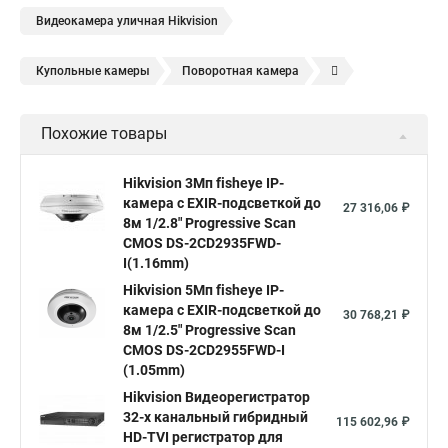
Видеокамера уличная Hikvision
Купольные камеры
Поворотная камера
Уличная камера
Уличные камеры hikvision
Похожие товары
Камера видеонаблюдения hikvision
Hikvision поворотные камеры
Hikvision ip
Hikvision 3Мп fisheye IP-
камера c EXIR-подсветкой до
Hikvision купить
Hikvision уличная ip камера
27 316,06 ₽
8м 1/2.8" Progressive Scan
Hikvision hd
CMOS DS-2CD2935FWD-
I(1.16mm)
Hikvision ds
Hikvision poe
Hikvision уличная
Hikvision 5Мп fisheye IP-
Hikvision 2 8 mm
Hikvision camera
Hikvision 2cd1148 i b
камера c EXIR-подсветкой до
30 768,21 ₽
8м 1/2.5" Progressive Scan
Hik connect
Видеонаблюдение
Ip видеокамеры
CMOS DS-2CD2955FWD-I
Poe камера
Hikvision 2cd2142fwd
hikvision c
(1.05mm)
Hikvision Видеорегистратор
hikvision 4
Hikvision ds 2cd1148
hikvision ds 2cd1148 i b
32-х канальный гибридный
115 602,96 ₽
hikvision ds 2cd2042wd i
Видеокамера hikvision
HD-TVI регистратор для