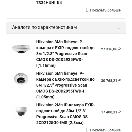
7332HUHI-K4
Камера hiwatch ds Hikvision
Камера Hikvision ds 2ce16d8t
Показать больше
Видеокамера hikvision hiwatch
Аналоги по характеристикам
Камера Hikvision ds 2cd2442fwd
Hikvision камера ds 2cd2023g0 i
Купольная камера
Hikvision 3Мп fisheye IP-
камера c EXIR-подсветкой до
Уличная камера
Hikvision ip camera
27 316,06 ₽
8м 1/2.8" Progressive Scan
Hikvision поворотная камера
Hikvision купольная
CMOS DS-2CD2935FWD-
I(1.16mm)
Нikvision микрофон
Hikvision поворотная
Hikvision 5Мп fisheye IP-
Hikvision порты
камера c EXIR-подсветкой до
30 768,21 ₽
8м 1/2.5" Progressive Scan
CMOS DS-2CD2955FWD-I
(1.05mm)
Hikvision 2Мп IP-камера EXIR-
подсветкой до 30м 1/2.8"
17 400,31 ₽
Progressive Scan CMOS DS-
2CD2125G0-IMS (2.8мм)
Показать больше