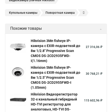
Видеокамера уличная Hikvision
Купольные камеры
Поворотная камера
Уличная камера
Уличные камеры hikvision
Похожие товары
Камера видеонаблюдения hikvision
Hikvision поворотные камеры
Hikvision ip
Hikvision 3Мп fisheye IP-
камера c EXIR-подсветкой до
Hikvision купить
Hikvision уличная ip камера
27 316,06 ₽
8м 1/2.8" Progressive Scan
Hikvision hd
CMOS DS-2CD2935FWD-
I(1.16mm)
Hikvision ds
Hikvision poe
Hikvision уличная
Hikvision 5Мп fisheye IP-
Hikvision 2 8 mm
Hikvision camera
Hikvision 2cd1148 i b
камера c EXIR-подсветкой до
30 768,21 ₽
8м 1/2.5" Progressive Scan
Hik connect
Видеонаблюдение
Ip видеокамеры
CMOS DS-2CD2955FWD-I
Poe камера
Hikvision 2cd2142fwd
hikvision c
(1.05mm)
Hikvision Видеорегистратор
hikvision 4
Hikvision ds 2cd1148
hikvision ds 2cd1148 i b
32-х канальный гибридный
115 602,96 ₽
hikvision ds 2cd2042wd i
Видеокамера hikvision
HD-TVI регистратор для
аналоговых, HD-TVI DS-
Камера hikvision ds
Видеокамеры hikvision ds