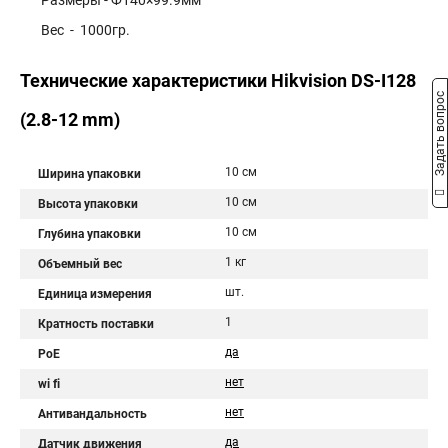
Размеры - Ф140×99.9мм
Вес - 1000гр.
Технические характеристики Hikvision DS-I128
Задать вопрос
(2.8-12 mm)
10 см
Ширина упаковки
10 см
Высота упаковки
10 см
Глубина упаковки
1 кг
Объемный вес
шт.
Единица измерения
1
Кратность поставки
да
PoE
нет
wi fi
нет
Антивандальность
да
Датчик движения