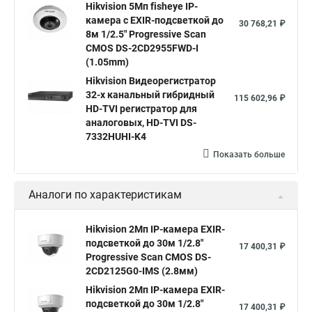
Hikvision 5Мп fisheye IP-
Hikvision 2 8 mm
Hikvision camera
Hikvision 2cd1148 i b
камера c EXIR-подсветкой до
30 768,21 ₽
8м 1/2.5" Progressive Scan
Hik connect
Видеонаблюдение
Ip видеокамеры
CMOS DS-2CD2955FWD-I
Poe камера
Hikvision 2cd2142fwd
hikvision c
(1.05mm)
Hikvision Видеорегистратор
hikvision 4
Hikvision ds 2cd1148
hikvision ds 2cd1148 i b
32-х канальный гибридный
115 602,96 ₽
hikvision ds 2cd2042wd i
Видеокамера hikvision
HD-TVI регистратор для
аналоговых, HD-TVI DS-
Камера hikvision ds
Видеокамеры hikvision ds
7332HUHI-K4
Камера hiwatch ds Hikvision
Камера Hikvision ds 2ce16d8t
Показать больше
Видеокамера hikvision hiwatch
Аналоги по характеристикам
Камера Hikvision ds 2cd2442fwd
Hikvision камера ds 2cd2023g0 i
Купольная камера
Hikvision 2Мп IP-камера EXIR-
подсветкой до 30м 1/2.8"
Уличная камера
Hikvision ip camera
17 400,31 ₽
Progressive Scan CMOS DS-
Hikvision поворотная камера
Hikvision купольная
2CD2125G0-IMS (2.8мм)
Hikvision 2Мп IP-камера EXIR-
Нikvision микрофон
Hikvision поворотная
подсветкой до 30м 1/2.8"
17 400,31 ₽