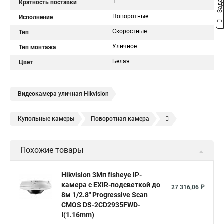
1
Кратность поставки
Поворотные
Исполнение
Скоростные
Тип
Уличное
Тип монтажа
Белая
Цвет
Видеокамера уличная Hikvision
Купольные камеры
Поворотная камера
Уличная камера
Уличные камеры hikvision
Похожие товары
Камера видеонаблюдения hikvision
Hikvision поворотные камеры
Hikvision ip
Hikvision 3Мп fisheye IP-
камера c EXIR-подсветкой до
Hikvision купить
Hikvision уличная ip камера
27 316,06 ₽
8м 1/2.8" Progressive Scan
Hikvision hd
CMOS DS-2CD2935FWD-
I(1.16mm)
Hikvision ds
Hikvision poe
Hikvision уличная