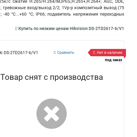
25к/с сжатие H.265/H.264/MJPEG,H.265+,H.264+; AGC, DDE,
1; тревожные вход/выход 2/2; 1Vp-p композитный выход (75
; -40 °C...+60 °C; IP66; подавитель напряжения переходных
Купить по низким ценам Hikvision DS-2TD2617-6/V1
л:
DS-2TD2617-6/V1
Сравнить
Нет в наличии
под заказ
Товар снят с производства