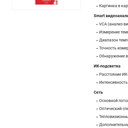
Картинка в ка
Smart видеоанал
VCA (анализ ви
Измерение темп
Диапазон темпе
Точность изме
Обнаружение в
ИК-подсветка
Расстояние ИК
Интенсивность
Сеть
Основной поток 
Оптический спек
Тепловизионный
Дополнительный 