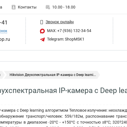
а
Контакты
10.00 - 18.00
-41
Звонок онлайн
MAX: +7 (936) 132-34-54
онок
op.ru
Telegram: ShopMSK1
ы
Hikvision Двухспектральная IP-камера с Deep learni...
Двухспектральная IP-камера с Deep l
-камера с Deep learning алгоритмом Тепловое излучение: неохла
 обнаружение транспорт/человек: 559/182м, распознавание тран
емпературы в диапазоне -20°C - +150°C с точностью ±8°C; 320?240