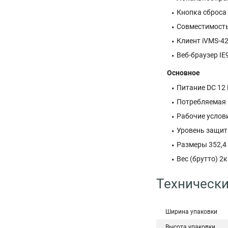
Кнопка сброса
Совместимость
Клиент iVMS-4
Веб-браузер IE9
Основное
Питание DC 12 В
Потребляемая м
Рабочие услови
Уровень защит
Размеры 352,4 
Вес (брутто) 2к
Технически
Ширина упаковки
Высота упаковки