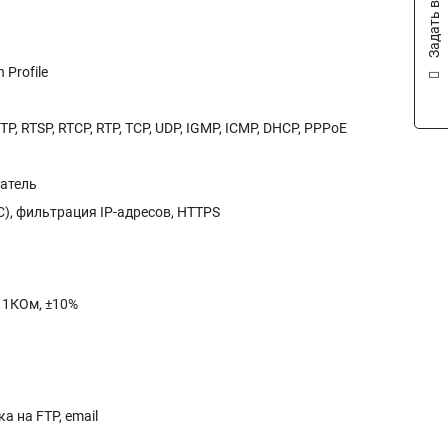
Задать вопрос
Profile
P, RTSP, RTCP, RTP, TCP, UDP, IGMP, ICMP, DHCP, PPPoE
ватель
), фильтрация IP-адресов, HTTPS
: 1КОм, ±10%
а на FTP, email