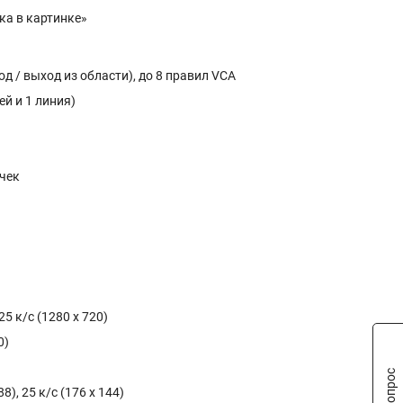
ка в картинке»
д / выход из области), до 8 правил VCA
ей и 1 линия)
очек
25 к/с (1280 x 720)
0)
8), 25 к/с (176 x 144)