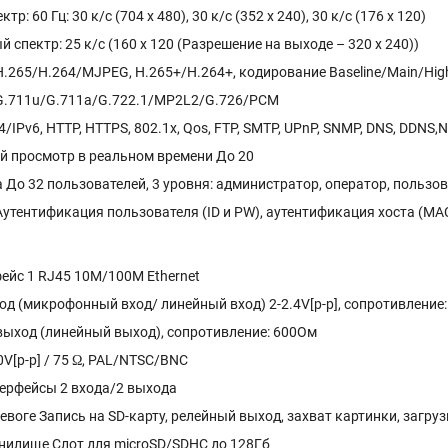
р: 60 Гц: 30 к/с (704 x 480), 30 к/с (352 x 240), 30 к/с (176 x 120)
 спектр: 25 к/с (160 x 120 (Разрешение на выходе – 320 x 240))
.265/H.264/MJPEG, H.265+/H.264+, кодирование Baseline/Main/High 
G.711u/G.711a/G.722.1/MP2L2/G.726/PCM
IPv6, HTTP, HTTPS, 802.1x, Qos, FTP, SMTP, UPnP, SNMP, DNS, DDNS,NT
 просмотр в реальном времени До 20
 До 32 пользователей, 3 уровня: администратор, оператор, пользо
утентификация пользователя (ID и PW), аутентификация хоста (MAC
ейс 1 RJ45 10M/100M Ethernet
од (микрофонный вход/ линейный вход) 2-2.4V[p-p], сопротивление
выход (линейный выход), сопротивление: 600Ом
V[p-p] / 75 Ω, PAL/NTSC/BNC
ерфейсы 2 входа/2 выхода
евоге Запись на SD-карту, релейный выход, захват картинки, загрузк
нилище Слот для microSD/SDHC до 128Гб