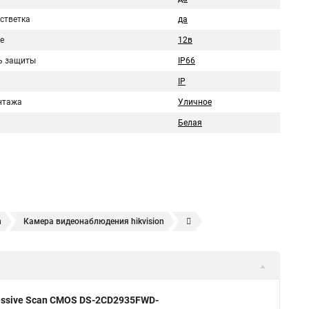
стветка
да
е
12в
ь защиты
IP66
IP
нтажа
Уличное
Белая
n
Камера видеонаблюдения hikvision
ера
Hikvision hd
Hikvision ds
Hikvision poe
nect
Видеонаблюдение
Ip видеокамеры
Poe камера
1148 i b
hikvision ds 2cd2042wd i
Видеокамера hikvision
gressive Scan CMOS DS-2CD2935FWD-