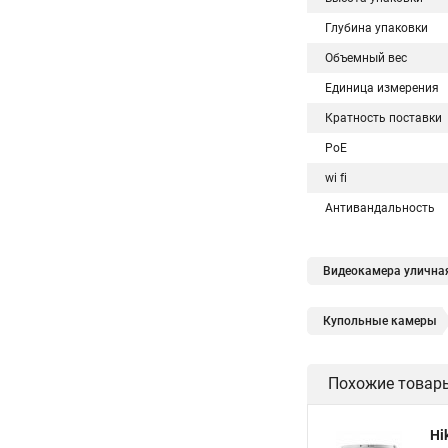
Глубина упаковки
Объемный вес
Единица измерения
Кратность поставки
PoE
wi fi
Антивандальность
Видеокамера уличная
Купольные камеры
Hikvision поворотны
Похожие товар
Hikvision уличная
Hikvision 2cd2142fwd
Hi