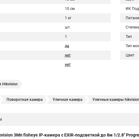
10 см
ИК Под
1 кг
Питани
шт.
Степен
1
Тип
да
Тип мо
нет
Цвет
нет
 Hikvision
Поворотная камера
Уличная камера
Уличные камеры hikvisio
е камеры
Hikvision ip
Hikvision купить
Hikvision уличная ip кам
ы
Hikvision 2 8 mm
Hikvision camera
Hikvision 2cd1148 i b
Hik con
hikvision c
hikvision 4
Hikvision ds 2cd1148
hikvision ds 2cd
kvision 3Мп fisheye IP-камера c EXIR-подсветкой до 8м 1/2.8" Pro