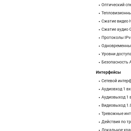
Оптический спект
Тепловизионный
Сжатие видео H
Сжатие аудио 
Протоколы IPv4/
Одновременный
Уровни доступа
Безопасность А
Интерфейсы
Сетевой интерф
Аудиовход 1 вх
Аудиовыход 1 
Видеовыход 1.0
Тревожные инт
Действия по тр
Локальное хра