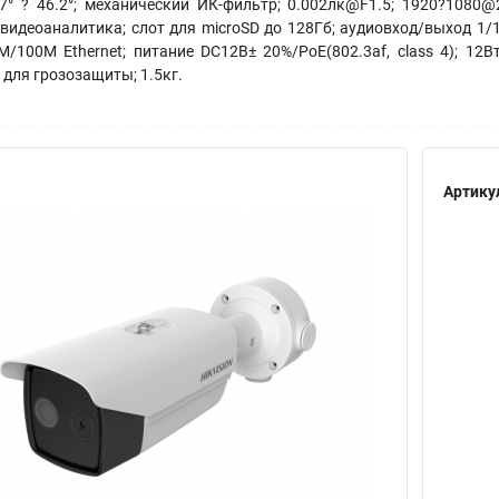
7° ? 46.2°; механический ИК-фильтр; 0.002лк@F1.5; 1920?1080@
видеоаналитика; слот для microSD до 128Гб; аудиовход/выход 1/
/100M Ethernet; питание DC12В± 20%/PoE(802.3af, class 4); 12Вт
 для грозозащиты; 1.5кг.
Артику