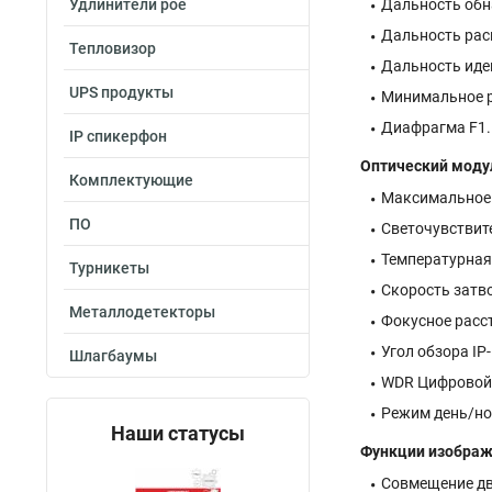
Удлинители poe
Дальность обн
Дальность рас
Тепловизор
Дальность иде
UPS продукты
Минимальное р
Диафрагма F1.
IP спикерфон
Оптический моду
Комплектующие
Максимальное 
ПО
Светочувствите
Температурная ч
Турникеты
Скорость затво
Металлодетекторы
Фокусное расс
Угол обзора IP
Шлагбаумы
WDR Цифровой
Режим день/но
Наши статусы
Функции изобра
Совмещение дв