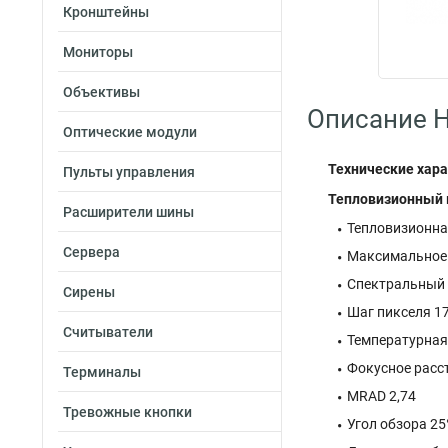
Кронштейны
Мониторы
Объективы
Описание H
Оптические модули
Технические хара
Пульты управления
Тепловизионный
Расширители шины
Тепловизионна
Сервера
Максимальное р
Спектральный 
Сирены
Шаг пикселя 1
Считыватели
Температурная 
Фокусное расс
Терминалы
MRAD 2,74
Тревожные кнопки
Угол обзора 25°