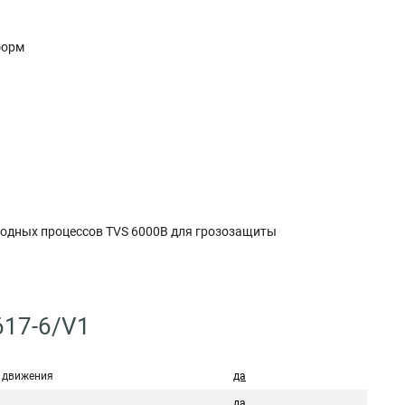
форм
ходных процессов TVS 6000В для грозозащиты
617-6/V1
 движения
да
да