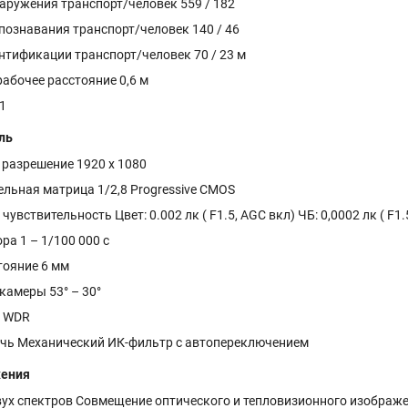
аружения транспорт/человек 559 / 182
познавания транспорт/человек 140 / 46
нтификации транспорт/человек 70 / 23 м
абочее расстояние 0,6 м
1
ль
разрешение 1920 х 1080
льная матрица 1/2,8 Progressive CMOS
увствительность Цвет: 0.002 лк ( F1.5, AGC вкл) ЧБ: 0,0002 лк ( F1.
ра 1 – 1/100 000 с
тояние 6 мм
-камеры 53° – 30°
 WDR
чь Механический ИК-фильтр с автопереключением
жения
ух спектров Совмещение оптического и тепловизионного изображ