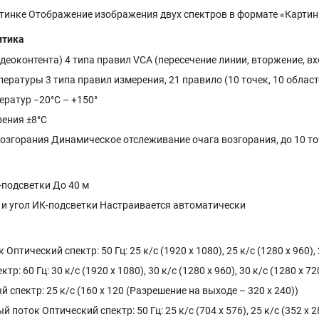
ртинке Отображение изображения двух спектров в формате «Картин
итика
деоконтента) 4 типа правил VCA (пересечение линии, вторжение, вхо
ературы 3 типа правил измерения, 21 правило (10 точек, 10 област
ратур −20°С – +150°
рения ±8°С
озгорания Динамическое отслеживание очага возгорания, до 10 т
-подсветки До 40 м
 и угол ИК-подсветки Настраивается автоматически
Оптический спектр: 50 Гц: 25 к/с (1920 x 1080), 25 к/с (1280 x 960), 
тр: 60 Гц: 30 к/с (1920 x 1080), 30 к/с (1280 x 960), 30 к/с (1280 x 72
 спектр: 25 к/с (160 x 120 (Разрешение на выходе – 320 x 240))
поток Оптический спектр: 50 Гц: 25 к/с (704 x 576), 25 к/с (352 x 28