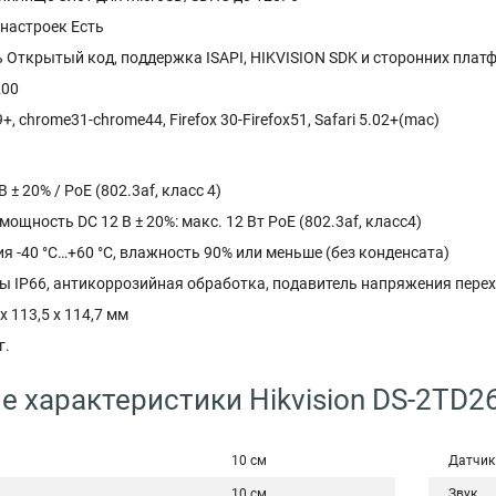
 настроек Есть
 Открытый код, поддержка ISAPI, HIKVISION SDK и сторонних плат
200
+, chrome31-chrome44, Firefox 30-Firefox51, Safari 5.02+(mac)
 ± 20% / PoE (802.3af, класс 4)
ощность DC 12 В ± 20%: макс. 12 Вт PoE (802.3af, класс4)
я -40 °C…+60 °C, влажность 90% или меньше (без конденсата)
ы IP66, антикоррозийная обработка, подавитель напряжения пере
х 113,5 х 114,7 мм
г.
е характеристики Hikvision DS-2TD2
10 см
Датчик
10 см
Звук