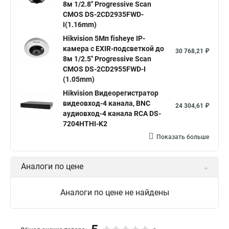
8м 1/2.8" Progressive Scan
Hikvision поворотная камера
Hikvision купольная
CMOS DS-2CD2935FWD-
I(1.16mm)
Нikvision микрофон
Hikvision поворотная
Hikvision 5Мп fisheye IP-
Hikvision порты
камера c EXIR-подсветкой до
30 768,21 ₽
8м 1/2.5" Progressive Scan
CMOS DS-2CD2955FWD-I
(1.05mm)
Hikvision Видеорегистратор
видеовход-4 канала, BNC
24 304,61 ₽
аудиовход-4 канала RCA DS-
7204HTHI-K2
Показать больше
Аналоги по цене
Аналоги по цене не найдены