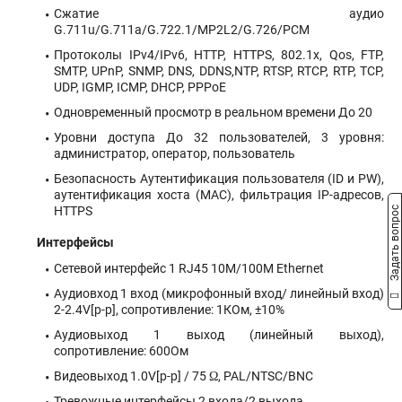
Сжатие аудио
G.711u/G.711a/G.722.1/MP2L2/G.726/PCM
Протоколы IPv4/IPv6, HTTP, HTTPS, 802.1x, Qos, FTP,
SMTP, UPnP, SNMP, DNS, DDNS,NTP, RTSP, RTCP, RTP, TCP,
UDP, IGMP, ICMP, DHCP, PPPoE
Одновременный просмотр в реальном времени До 20
Уровни доступа До 32 пользователей, 3 уровня:
администратор, оператор, пользователь
Безопасность Аутентификация пользователя (ID и PW),
аутентификация хоста (MAC), фильтрация IP-адресов,
HTTPS
Задать вопрос
Интерфейсы
Сетевой интерфейс 1 RJ45 10M/100M Ethernet
Аудиовход 1 вход (микрофонный вход/ линейный вход)
2-2.4V[p-p], сопротивление: 1КОм, ±10%
Аудиовыход 1 выход (линейный выход),
сопротивление: 600Ом
Видеовыход 1.0V[p-p] / 75 Ω, PAL/NTSC/BNC
Тревожные интерфейсы 2 входа/2 выхода