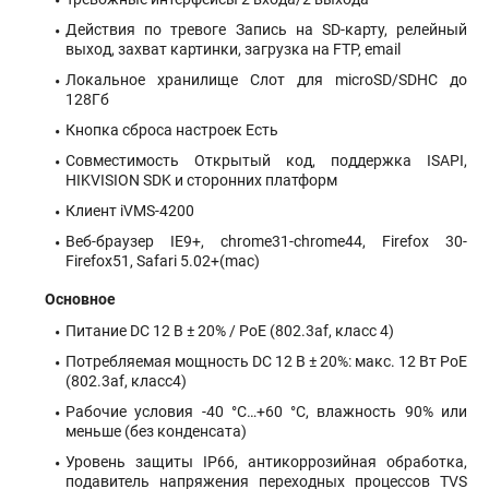
Действия по тревоге Запись на SD-карту, релейный
выход, захват картинки, загрузка на FTP, email
Локальное хранилище Слот для microSD/SDHC до
128Гб
Кнопка сброса настроек Есть
Совместимость Открытый код, поддержка ISAPI,
HIKVISION SDK и сторонних платформ
Клиент iVMS-4200
Веб-браузер IE9+, chrome31-chrome44, Firefox 30-
Firefox51, Safari 5.02+(mac)
Основное
Питание DC 12 В ± 20% / PoE (802.3af, класс 4)
Потребляемая мощность DC 12 В ± 20%: макс. 12 Вт PoE
(802.3af, класс4)
Рабочие условия -40 °C…+60 °C, влажность 90% или
меньше (без конденсата)
Уровень защиты IP66, антикоррозийная обработка,
подавитель напряжения переходных процессов TVS