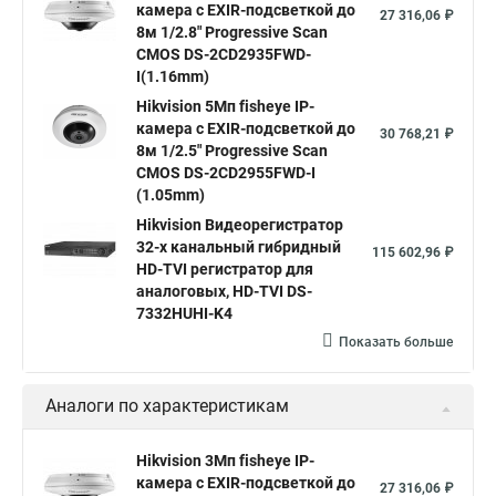
камера c EXIR-подсветкой до
Hikvision купить
Hikvision уличная ip камера
27 316,06 ₽
8м 1/2.8" Progressive Scan
Hikvision hd
CMOS DS-2CD2935FWD-
I(1.16mm)
Hikvision ds
Hikvision poe
Hikvision уличная
Hikvision 5Мп fisheye IP-
Hikvision 2 8 mm
Hikvision camera
Hikvision 2cd1148 i b
камера c EXIR-подсветкой до
30 768,21 ₽
8м 1/2.5" Progressive Scan
Hik connect
Видеонаблюдение
Ip видеокамеры
CMOS DS-2CD2955FWD-I
Poe камера
Hikvision 2cd2142fwd
hikvision c
(1.05mm)
Hikvision Видеорегистратор
hikvision 4
Hikvision ds 2cd1148
hikvision ds 2cd1148 i b
32-х канальный гибридный
115 602,96 ₽
hikvision ds 2cd2042wd i
Видеокамера hikvision
HD-TVI регистратор для
аналоговых, HD-TVI DS-
Камера hikvision ds
Видеокамеры hikvision ds
7332HUHI-K4
Камера hiwatch ds Hikvision
Камера Hikvision ds 2ce16d8t
Показать больше
Видеокамера hikvision hiwatch
Аналоги по характеристикам
Камера Hikvision ds 2cd2442fwd
Hikvision камера ds 2cd2023g0 i
Купольная камера
Hikvision 3Мп fisheye IP-
камера c EXIR-подсветкой до
Уличная камера
Hikvision ip camera
27 316,06 ₽