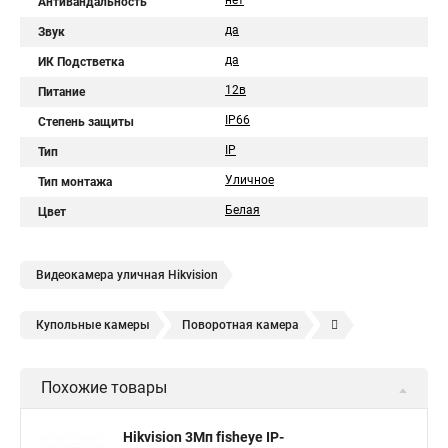
нет
Антивандальность
да
Звук
да
ИК Подстветка
12в
Питание
IP66
Степень защиты
IP
Тип
Уличное
Тип монтажа
Белая
Цвет
Видеокамера уличная Hikvision
Купольные камеры
Поворотная камера
Уличная камера
Уличные камеры hikvision
Похожие товары
Камера видеонаблюдения hikvision
Hikvision поворотные камеры
Hikvision ip
Hikvision 3Мп fisheye IP-